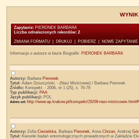
WYNIK
Zapytanie:
PIERONEK BARBARA
Liczba odnalezionych rekordów:
2
ZMIANA FORMATU
|
DRUKUJ
|
POBIERZ
|
NOWE ZAPYTANIE
Informacje o autorze w bazie Biografik:
PIERONEK BARBARA
Autorzy:
Barbara
Pieronek
.
Tytuł:
Adam Dziurzyński. - (Nasi Mistrzowie) / Barbara Pieronek
Źródło:
Konspekt. - 2006, nr 1 (25), s. 76-79
Typ publikacji:
PAA
Język publikacji:
POL
http://www.ap.krakow.pl/konspekt/25/09-nasi-mistrzowie.html#
Adres url:
Autorzy:
Zofia
Ciesielska
, Barbara
Pieronek
, Anna
Chrzan
, Andrzej
Gór
Tytuł:
Kierunki badań entomologicznych prowadzonych w Zakładzie Ekol