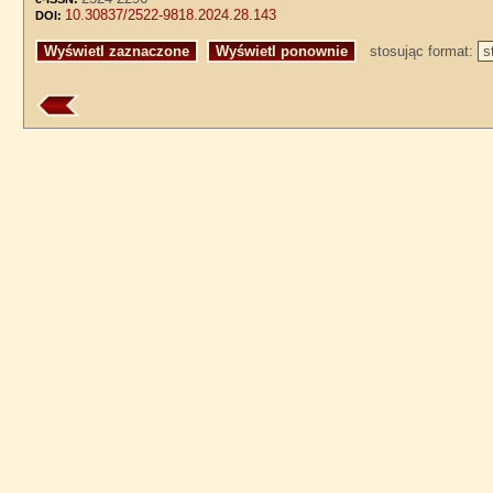
10.30837/2522-9818.2024.28.143
DOI:
stosując format: