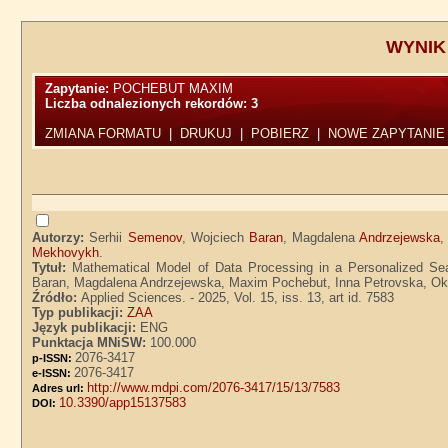
WYNIK
Zapytanie:
POCHEBUT MAXIM
Liczba odnalezionych rekordów:
3
ZMIANA FORMATU
|
DRUKUJ
|
POBIERZ
|
NOWE ZAPYTANIE
Autorzy:
Serhii
Semenov
, Wojciech
Baran
, Magdalena
Andrzejewska
,
Mekhovykh
.
Tytuł:
Mathematical Model of Data Processing in a Personalized Se
Baran, Magdalena Andrzejewska, Maxim Pochebut, Inna Petrovska, Ok
Źródło:
Applied Sciences. - 2025, Vol. 15, iss. 13, art id. 7583
Typ publikacji:
ZAA
Język publikacji:
ENG
Punktacja MNiSW:
100.000
2076-3417
p-ISSN:
2076-3417
e-ISSN:
http://www.mdpi.com/2076-3417/15/13/7583
Adres url:
10.3390/app15137583
DOI: