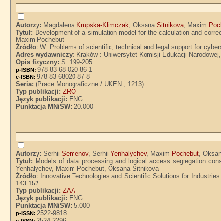
Autorzy:
Magdalena
Krupska-Klimczak
, Oksana
Sitnikova
, Maxim
Poc
Tytuł:
Development of a simulation model for the calculation and corre
Maxim Pochebut
Źródło:
W: Problems of scientific, technical and legal support for cyb
Adres wydawniczy:
Kraków : Uniwersytet Komisji Edukacji Narodowej
Opis fizyczny:
S. 199-205
978-83-68-020-86-1
p-ISBN:
978-83-68020-87-8
e-ISBN:
Seria:
(Prace Monograficzne / UKEN ; 1213)
Typ publikacji:
ZRO
Język publikacji:
ENG
Punktacja MNiSW:
20.000
Autorzy:
Serhii
Semenov
, Serhii
Yenhalychev
, Maxim
Pochebut
, Oksa
Tytuł:
Models of data processing and logical access segregation consi
Yenhalychev, Maxim Pochebut, Oksana Sitnikova
Źródło:
Innovative Technologies and Scientific Solutions for Industries 
143-152
Typ publikacji:
ZAA
Język publikacji:
ENG
Punktacja MNiSW:
5.000
2522-9818
p-ISSN:
2524-2296
e-ISSN: