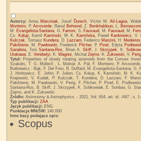
Autorzy:
Anna
Marciniak
, Josef
Ďurech
, Víctor M.
Alí-Lagoa
, Wal
Monteiro
, P.
Arcoverde
, Raoul
Behrend
, Z.
Benkhaldoun
, L.
Bernasconi
M.
Evangelista-Santana
, G.
Farroni
, S.
Fauvaud
, M.
Fauvaud
, M.
Ferr
Cs.
Kalup
, Kamil
Kaminski
, M. K.
Kamińska
, Paweł
Kankiewicz
, V.
Kulczak
, Tomasz
Kundera
, D.
Lazzaro
, Federico
Manzini
, H.
Medeiros
Pakštiene
, M.
Pawłowski
, Frederick
Pilcher
, P.
Pinel
, Edyta
Podlews
Sanabria
, Toni
Santana-Ros
, Brian A.
Skiff
, J.
Skrzypek
, K.
Sobkow
Urakawa
, E.
Verebelyi
, K.
Wagrez
, Michal
Zejmo
, K.
Żukowski
, V.
Peri
Tytuł:
Properties of slowly rotating asteroids from the Convex Inve
Szakáts, T. G. Müller3 , L. Molnár, A. Pál, F. Monteiro, P. Arcoverd
Butkiewicz - Bąk, F. Del Freo, R. Duffard, M. Evangelista-Santana, G. F
J. Horbowicz, E. Jehin, P. Julien, Cs. Kalup, K. Kamiński, M. K. K
Krajewski, V. Kudak, P. Kulczak, T. Kundera, D. Lazzaro, F. Manzi
Pakštiene, M. Pawłowski, V. Perig, F. Pilcher, P. Pinel, E. Podlewsk
Santana-Ros, B. Skiff, J. Skrzypek, K. Sobkowiak, E. Sonbas, G. Stach
Żejmo, and K. Żukowski
Źródło:
Astronomy & Astrophysics. - 2021, Vol. 654, art. id.: A87 ; s. 1
Typ publikacji:
ZAA
Język publikacji:
ENG
Punktacja MNiSW:
140.000
Inne bazy podające opis:
Scopus