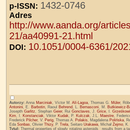
1432-0746
p-ISSN:
Adre
http://www.aanda.org/articl
21/aa40991-21.html
10.1051/0004-6361/20
DOI:
Autorzy:
Anna
Marciniak
, Víctor M.
Alí-Lagoa
, Thomas G.
Müler
, Rób
Antonini
, E.
Barbotin
, Raoul
Behrend
, L.
Bernasconi
, M.
Butkiewicz-B
Josepth
Garlitz
, Stephan
Geier
, Rui
Gonclaves
, J.
Grice
, I.
Grześkow
Kim
, I.
Konstanciak
, Viktor
Kudak
, P.
Kulczak
, J.L.
Maestre
, Federi
Frederick
Pilcher
, V.
Perig
, Thomas A.
Polakis
, Magdalena
Polińska
, 
Eda
Sonbas
, Olivier
Thizy
, P.
Trela
, Seitaro
Urakawa
, Michał
Żejmo
, K
Tytuł:
Thermal properties of slowly rotating asteroids : results from a t