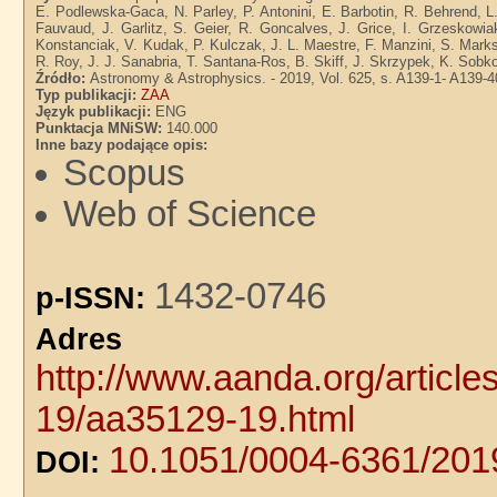
E. Podlewska-Gaca, N. Parley, P. Antonini, E. Barbotin, R. Behrend, L
Fauvaud, J. Garlitz, S. Geier, R. Goncalves, J. Grice, I. Grzeskowi
Konstanciak, V. Kudak, P. Kulczak, J. L. Maestre, F. Manzini, S. Marks,
R. Roy, J. J. Sanabria, T. Santana-Ros, B. Skiff, J. Skrzypek, K. Sob
Źródło:
Astronomy & Astrophysics. - 2019, Vol. 625, s. A139-1- A139-4
Typ publikacji:
ZAA
Język publikacji:
ENG
Punktacja MNiSW:
140.000
Inne bazy podające opis:
Scopus
Web of Science
1432-0746
p-ISSN:
Adre
http://www.aanda.org/articl
19/aa35129-19.html
10.1051/0004-6361/20
DOI: