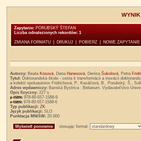
WYNIK
Zapytanie:
PORUBSKÝ ŠTEFAN
Liczba odnalezionych rekordów:
1
ZMIANA FORMATU
|
DRUKUJ
|
POBIERZ
|
NOWE ZAPYTANIE
Autorzy:
Beata
Kosová
, Dana
Hanesová
, Denisa
Šukolová
, Petra
Frid
Tytuł:
Doktorandská škole - cesta k transformácii a inovácii doktoran
a kolektí spoluautorov Fridrichová, P., Kasáčová, B., Porubský, Š., Sol
Adres wydawniczy:
Banská Bystrica : Belianum. Vydavatel'stvo Univer
Opis fizyczny:
227 s.
978-80-557-1588-9
p-ISBN:
978-80-557-1588-6
e-ISBN:
Typ publikacji:
ZK
Język publikacji:
SLO
Punktacja MNiSW:
20.000
stosując format: