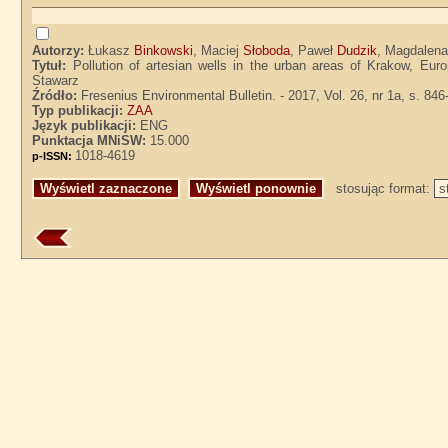
Autorzy:
Łukasz
Binkowski
, Maciej
Słoboda
, Paweł
Dudzik
, Magdalen
Tytuł:
Pollution of artesian wells in the urban areas of Krakow, Eu
Stawarz
Źródło:
Fresenius Environmental Bulletin. - 2017, Vol. 26, nr 1a, s. 846
Typ publikacji:
ZAA
Język publikacji:
ENG
Punktacja MNiSW:
15.000
1018-4619
p-ISSN:
stosując format: