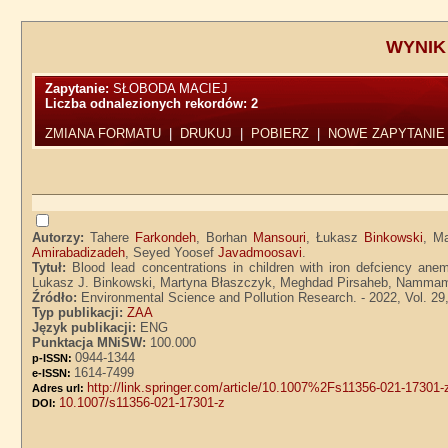
WYNIK
Zapytanie:
SŁOBODA MACIEJ
Liczba odnalezionych rekordów:
2
ZMIANA FORMATU
|
DRUKUJ
|
POBIERZ
|
NOWE ZAPYTANIE
Autorzy:
Tahere
Farkondeh
, Borhan
Mansouri
, Łukasz
Binkowski
, M
Amirabadizadeh
, Seyed Yoosef
Javadmoosavi
.
Tytuł:
Blood lead concentrations in children with iron defciency an
Lukasz J. Binkowski, Martyna Błaszczyk, Meghdad Pirsaheb, Nammam 
Źródło:
Environmental Science and Pollution Research. - 2022, Vol. 29,
Typ publikacji:
ZAA
Język publikacji:
ENG
Punktacja MNiSW:
100.000
0944-1344
p-ISSN:
1614-7499
e-ISSN:
http://link.springer.com/article/10.1007%2Fs11356-021-17301-
Adres url:
10.1007/s11356-021-17301-z
DOI: