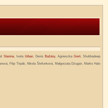
áš
Slanina
, Iveta
Urban
, Denis
Bažány
, Agnieszka
Greń
, Shubhadeep
 Dianová, Filip Tirpák, Nikola Štefunková, Małgorzata Dżugan, Marko Halo