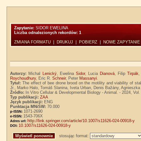
Zapytanie:
SIDOR EWELINA
Liczba odnalezionych rekordów:
1
ZMIANA FORMATU
|
DRUKUJ
|
POBIERZ
|
NOWE ZAPYTANIE
Autorzy:
Michal
Lenický
, Ewelina
Sidor
, Lucia
Dianová
, Filip
Tirpák
,
Roychoudhury
, Eric R.
Schneir
, Peter
Massanyi
.
Tytuł:
The effect of bee drone brood on the motility and viability of s
Jr., Marko Halo, Tomáš Slanina, Iveta Urban, Denis Bažány, Agniesz
Źródło:
In Vitro Cellular & Developmental Biology - Animal. - 2024, Vol.
Typ publikacji:
ZAA
Język publikacji:
ENG
Punktacja MNiSW:
70.000
1071-2690
p-ISSN:
1543-706X
e-ISSN:
http://link.springer.com/article/10.1007/s11626-024-00918-y
Adres url:
10.1007/s11626-024-00918-y
DOI:
stosując format: