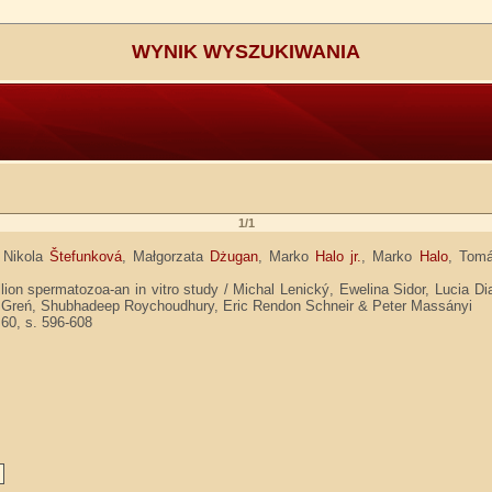
WYNIK WYSZUKIWANIA
1/1
 Nikola
Štefunková
, Małgorzata
Dżugan
, Marko
Halo jr.
, Marko
Halo
, Tom
tallion spermatozoa-an in vitro study / Michal Lenický, Ewelina Sidor, Lucia
ka Greń, Shubhadeep Roychoudhury, Eric Rendon Schneir & Peter Massányi
 60, s. 596-608