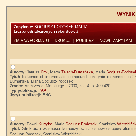
WYNIK
Zapytanie:
SOCJUSZ-PODOSEK MARIA
Liczba odnalezionych rekordów:
3
ZMIANA FORMATU
|
DRUKUJ
|
POBIERZ
|
NOWE ZAPYTANIE
Autorzy:
Janusz
Król
, Marta
Tałach-Dumańska
, Maria
Socjusz-Podose
Tytuł:
Influence of intermetallic compounds on grain refinement in 2
Dumańska, Maria Socjusz-Podosek
Źródło:
Archives of Metallurgy. - 2003, iss. 4, s. 409-420
Typ publikacji:
PAA
Język publikacji:
ENG
Autorzy:
Paweł
Kurtyka
, Maria
Socjusz-Podosek
, Stanisław
Wierzbińsk
Tytuł:
Struktura i własności kompozytów na osnowie stopów alumi
Socjusz-Podosek, Stanisław Wierzbiński