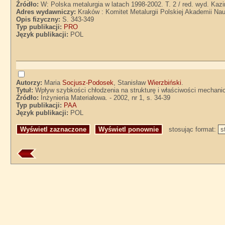
Źródło:
W: Polska metalurgia w latach 1998-2002. T. 2 / red. wyd. Kazim
Adres wydawniczy:
Kraków : Komitet Metalurgii Polskiej Akademii Nau
Opis fizyczny:
S. 343-349
Typ publikacji:
PRO
Język publikacji:
POL
Autorzy:
Maria
Socjusz-Podosek
, Stanisław
Wierzbiński
.
Tytuł:
Wpływ szybkości chłodzenia na strukturę i właściwości mechan
Źródło:
Inżynieria Materiałowa. - 2002, nr 1, s. 34-39
Typ publikacji:
PAA
Język publikacji:
POL
stosując format: