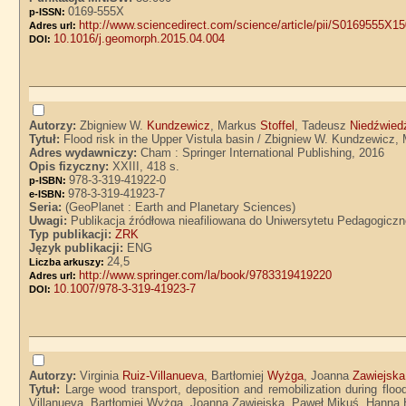
0169-555X
p-ISSN:
http://www.sciencedirect.com/science/article/pii/S0169555X1
Adres url:
10.1016/j.geomorph.2015.04.004
DOI:
Autorzy:
Zbigniew W.
Kundzewicz
, Markus
Stoffel
, Tadeusz
Niedźwied
Tytuł:
Flood risk in the Upper Vistula basin / Zbigniew W. Kundzewicz,
Adres wydawniczy:
Cham : Springer International Publishing, 2016
Opis fizyczny:
XXIII, 418 s.
978-3-319-41922-0
p-ISBN:
978-3-319-41923-7
e-ISBN:
Seria:
(GeoPlanet : Earth and Planetary Sciences)
Uwagi:
Publikacja źródłowa nieafiliowana do Uniwersytetu Pedagogicz
Typ publikacji:
ZRK
Język publikacji:
ENG
24,5
Liczba arkuszy:
http://www.springer.com/la/book/9783319419220
Adres url:
10.1007/978-3-319-41923-7
DOI:
Autorzy:
Virginia
Ruiz-Villanueva
, Bartłomiej
Wyżga
, Joanna
Zawiejska
Tytuł:
Large wood transport, deposition and remobilization during flo
Villanueva, Bartłomiej Wyżga, Joanna Zawiejska, Paweł Mikuś, Hanna H