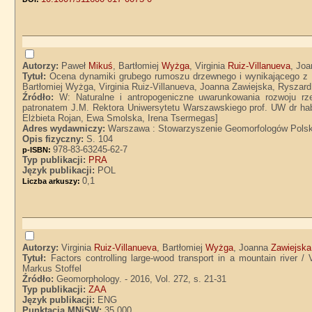
Autorzy:
Paweł
Mikuś
, Bartłomiej
Wyżga
, Virginia
Ruiz-Villanueva
, Jo
Tytuł:
Ocena dynamiki grubego rumoszu drzewnego i wynikającego z n
Bartłomiej Wyżga, Virginia Ruiz-Villanueva, Joanna Zawiejska, Ryszard
Źródło:
W: Naturalne i antropogeniczne uwarunkowania rozwoju rz
patronatem J.M. Rektora Uniwersytetu Warszawskiego prof. UW dr hab.
Elżbieta Rojan, Ewa Smolska, Irena Tsermegas]
Adres wydawniczy:
Warszawa : Stowarzyszenie Geomorfologów Polskic
Opis fizyczny:
S. 104
978-83-63245-62-7
p-ISBN:
Typ publikacji:
PRA
Język publikacji:
POL
0,1
Liczba arkuszy:
Autorzy:
Virginia
Ruiz-Villanueva
, Bartłomiej
Wyżga
, Joanna
Zawiejska
Tytuł:
Factors controlling large-wood transport in a mountain river /
Markus Stoffel
Źródło:
Geomorphology. - 2016, Vol. 272, s. 21-31
Typ publikacji:
ZAA
Język publikacji:
ENG
Punktacja MNiSW:
35.000