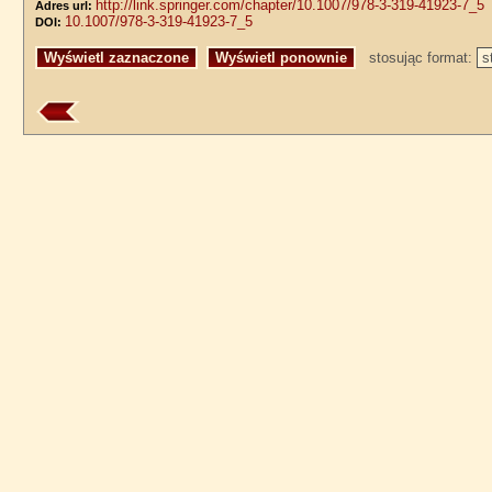
http://link.springer.com/chapter/10.1007/978-3-319-41923-7_5
Adres url:
10.1007/978-3-319-41923-7_5
DOI:
stosując format: