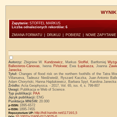
WYNIK
Zapytanie:
STOFFEL MARKUS
Liczba odnalezionych rekordów:
6
ZMIANA FORMATU
|
DRUKUJ
|
POBIERZ
|
NOWE ZAPYTANIE
Autorzy:
Zbigniew W.
Kundzewicz
, Markus
Stoffel
, Bartłomiej
Wyżg
Ballesteros-Cánovas
, Iwona
Pińskwar
, Ewa
Łupikasza
, Joanna
Zawi
Janecka
.
Tytuł:
Changes of flood risk on the northern foothills of the Tatra M
Villanueva, Tadeusz Niedźwiedź, Ryszard Kaczka, Juan Antonio Bal
Adam Choryński, Hanna Hajdukiewicz, Barbara Spyt, Karolina Janecka
Źródło:
Acta Geophysica. - 2017, Vol. 65, iss. 4, s. 799-807
Uwagi:
Publikacja w Web of Science.
Typ publikacji:
PAA
Język publikacji:
ENG
Punktacja MNiSW:
20.000
1895-6572
p-ISSN:
1895-7455
e-ISSN:
http://hdl.handle.net/11716/1,5
Repozytorium UP:
10.1007/s11600-017-0075-0
DOI: