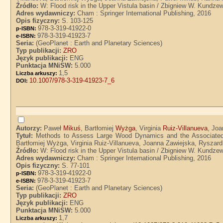
Źródło:
W: Flood risk in the Upper Vistula basin / Zbigniew W. Kundze
Adres wydawniczy:
Cham : Springer International Publishing, 2016
Opis fizyczny:
S. 103-125
978-3-319-41922-0
p-ISBN:
978-3-319-41923-7
e-ISBN:
Seria:
(GeoPlanet : Earth and Planetary Sciences)
Typ publikacji:
ZRO
Język publikacji:
ENG
Punktacja MNiSW:
5.000
1,5
Liczba arkuszy:
10.1007/978-3-319-41923-7_6
DOI:
Autorzy:
Paweł
Mikuś
, Bartłomiej
Wyżga
, Virginia
Ruiz-Villanueva
, Jo
Tytuł:
Methods to Assess Large Wood Dynamics and the Associated F
Bartłomiej Wyżga, Virginia Ruiz-Villanueva, Joanna Zawiejska, Ryszard
Źródło:
W: Flood risk in the Upper Vistula basin / Zbigniew W. Kundze
Adres wydawniczy:
Cham : Springer International Publishing, 2016
Opis fizyczny:
S. 77-101
978-3-319-41922-0
p-ISBN:
978-3-319-41923-7
e-ISBN:
Seria:
(GeoPlanet : Earth and Planetary Sciences)
Typ publikacji:
ZRO
Język publikacji:
ENG
Punktacja MNiSW:
5.000
1,7
Liczba arkuszy: