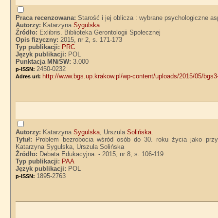
Praca recenzowana:
Starość i jej oblicza : wybrane psychologiczne a
Autorzy:
Katarzyna
Sygulska
.
Źródło:
Exlibris. Biblioteka Gerontologii Społecznej
Opis fizyczny:
2015, nr 2, s. 171-173
Typ publikacji:
PRC
Język publikacji:
POL
Punktacja MNiSW:
3.000
2450-0232
p-ISSN:
http://www.bgs.up.krakow.pl/wp-content/uploads/2015/05/bgs3
Adres url:
Autorzy:
Katarzyna
Sygulska
, Urszula
Solińska
.
Tytuł:
Problem bezrobocia wśród osób do 30. roku życia jako przyc
Katarzyna Sygulska, Urszula Solińska
Źródło:
Debata Edukacyjna. - 2015, nr 8, s. 106-119
Typ publikacji:
PAA
Język publikacji:
POL
1895-2763
p-ISSN: