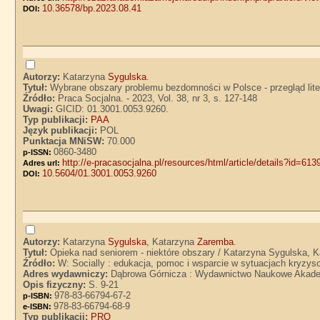
10.36578/bp.2023.08.41
DOI:
Autorzy:
Katarzyna
Sygulska
.
Tytuł:
Wybrane obszary problemu bezdomności w Polsce - przegląd lite
Źródło:
Praca Socjalna. - 2023, Vol. 38, nr 3, s. 127-148
Uwagi:
GICID: 01.3001.0053.9260.
Typ publikacji:
PAA
Język publikacji:
POL
Punktacja MNiSW:
70.000
0860-3480
p-ISSN:
http://e-pracasocjalna.pl/resources/html/article/details?id=613
Adres url:
10.5604/01.3001.0053.9260
DOI:
Autorzy:
Katarzyna
Sygulska
, Katarzyna
Zaremba
.
Tytuł:
Opieka nad seniorem - niektóre obszary / Katarzyna Sygulska, 
Źródło:
W: Socially : edukacja, pomoc i wsparcie w sytuacjach kryzy
Adres wydawniczy:
Dąbrowa Górnicza : Wydawnictwo Naukowe Akad
Opis fizyczny:
S. 9-21
978-83-66794-67-2
p-ISBN:
978-83-66794-68-9
e-ISBN:
Typ publikacji:
PRO