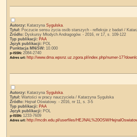
Autorzy:
Katarzyna
Sygulska
.
Tytuł:
Poczucie sensu życia osób starszych - refleksje z badań / Kata
Źródło:
Dyskursy Młodych Andragogów. - 2016, nr 17, s. 109-122
Typ publikacji:
PAA
Język publikacji:
POL
Punktacja MNiSW:
10.000
2084-2740
p-ISSN:
http://www.dma.wpsnz.uz.zgora.pl/index.php/numer-17?downl
Adres url:
Autorzy:
Katarzyna
Sygulska
.
Tytuł:
Wartości w pracy nauczyciela / Katarzyna Sygulska
Źródło:
Hejnał Oświatowy. - 2016, nr 11, s. 3-5
Typ publikacji:
PAA
Język publikacji:
POL
1233-7609
p-ISSN:
http://mcdn.edu.pl/userfiles/HEJNAL%20OSW/HejnalOswiato
Adres url: