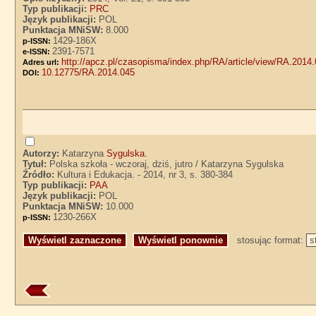
Typ publikacji:
PRC
Język publikacji:
POL
Punktacja MNiSW:
8.000
1429-186X
p-ISSN:
2391-7571
e-ISSN:
http://apcz.pl/czasopisma/index.php/RA/article/view/RA.2014
Adres url:
10.12775/RA.2014.045
DOI:
Autorzy:
Katarzyna
Sygulska
.
Tytuł:
Polska szkoła - wczoraj, dziś, jutro / Katarzyna Sygulska
Źródło:
Kultura i Edukacja. - 2014, nr 3, s. 380-384
Typ publikacji:
PAA
Język publikacji:
POL
Punktacja MNiSW:
10.000
1230-266X
p-ISSN:
stosując format: