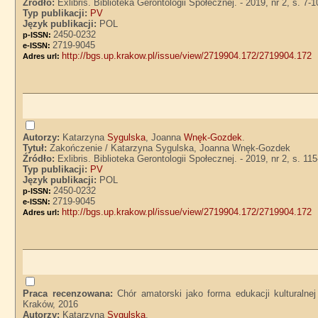
Źródło:
Exlibris. Biblioteka Gerontologii Społecznej. - 2019, nr 2, s. 7-1
Typ publikacji:
PV
Język publikacji:
POL
2450-0232
p-ISSN:
2719-9045
e-ISSN:
http://bgs.up.krakow.pl/issue/view/2719904.172/2719904.172
Adres url:
Autorzy:
Katarzyna
Sygulska
, Joanna
Wnęk-Gozdek
.
Tytuł:
Zakończenie / Katarzyna Sygulska, Joanna Wnęk-Gozdek
Źródło:
Exlibris. Biblioteka Gerontologii Społecznej. - 2019, nr 2, s. 11
Typ publikacji:
PV
Język publikacji:
POL
2450-0232
p-ISSN:
2719-9045
e-ISSN:
http://bgs.up.krakow.pl/issue/view/2719904.172/2719904.172
Adres url:
Praca recenzowana:
Chór amatorski jako forma edukacji kulturalne
Kraków, 2016
Autorzy:
Katarzyna
Sygulska
.