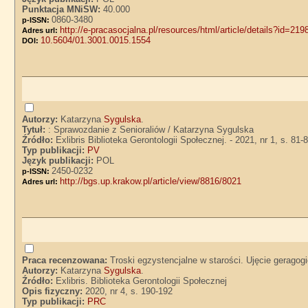
Punktacja MNiSW:
40.000
0860-3480
p-ISSN:
http://e-pracasocjalna.pl/resources/html/article/details?id=219
Adres url:
10.5604/01.3001.0015.1554
DOI:
Autorzy:
Katarzyna
Sygulska
.
Tytuł:
: Sprawozdanie z Senioraliów / Katarzyna Sygulska
Źródło:
Exlibris Biblioteka Gerontologii Społecznej. - 2021, nr 1, s. 81-
Typ publikacji:
PV
Język publikacji:
POL
2450-0232
p-ISSN:
http://bgs.up.krakow.pl/article/view/8816/8021
Adres url:
Praca recenzowana:
Troski egzystencjalne w starości. Ujęcie geragogi
Autorzy:
Katarzyna
Sygulska
.
Źródło:
Exlibris. Biblioteka Gerontologii Społecznej
Opis fizyczny:
2020, nr 4, s. 190-192
Typ publikacji:
PRC