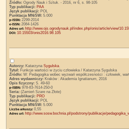
Źródło:
Ogrody Nauk i Sztuk. - 2016, nr 6, s. 98-105
Typ publikacji:
PAA
Język publikacji:
POL
Punktacja MNiSW:
5.000
2299-2014
p-ISSN:
2084-1426
e-ISSN:
http://www.ojs.ogrodynauk.pl/index.php/onis/article/view/10.1
Adres url:
10.15503/onis2016.98.105
DOI:
Autorzy:
Katarzyna
Sygulska
.
Tytuł:
Funkcje wartości w życiu człowieka / Katarzyna Sygulska
Źródło:
W: Pedagogika wobec wyzwań współczesności : człowiek, warto
Adres wydawniczy:
Kraków : Akademia Ignatianum, 2016
Opis fizyczny:
S. 49-60
978-83-7614-250-0
p-ISBN:
Seria:
(Zamień Szare na Złote)
Typ publikacji:
PRO
Język publikacji:
POL
Punktacja MNiSW:
5.000
0,55
Liczba arkuszy:
http://www.sosw.bochnia.pl/podstrony/publikacje/pedagogik
Adres url: