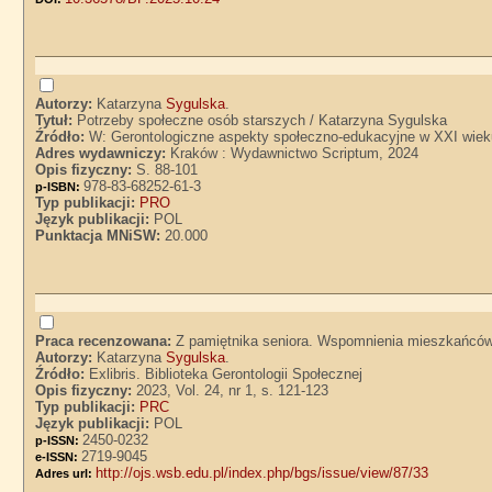
Autorzy:
Katarzyna
Sygulska
.
Tytuł:
Potrzeby społeczne osób starszych / Katarzyna Sygulska
Źródło:
W: Gerontologiczne aspekty społeczno-edukacyjne w XXI wie
Adres wydawniczy:
Kraków : Wydawnictwo Scriptum, 2024
Opis fizyczny:
S. 88-101
978-83-68252-61-3
p-ISBN:
Typ publikacji:
PRO
Język publikacji:
POL
Punktacja MNiSW:
20.000
Praca recenzowana:
Z pamiętnika seniora. Wspomnienia mieszkańców
Autorzy:
Katarzyna
Sygulska
.
Źródło:
Exlibris. Biblioteka Gerontologii Społecznej
Opis fizyczny:
2023, Vol. 24, nr 1, s. 121-123
Typ publikacji:
PRC
Język publikacji:
POL
2450-0232
p-ISSN:
2719-9045
e-ISSN:
http://ojs.wsb.edu.pl/index.php/bgs/issue/view/87/33
Adres url: