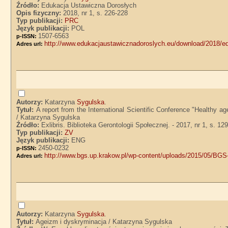
Źródło:
Edukacja Ustawiczna Dorosłych
Opis fizyczny:
2018, nr 1, s. 226-228
Typ publikacji:
PRC
Język publikacji:
POL
1507-6563
p-ISSN:
http://www.edukacjaustawicznadoroslych.eu/download/2018/e
Adres url:
Autorzy:
Katarzyna
Sygulska
.
Tytuł:
A report from the International Scientific Conference "Healthy ag
/ Katarzyna Sygulska
Źródło:
Exlibris. Biblioteka Gerontologii Społecznej. - 2017, nr 1, s. 12
Typ publikacji:
ZV
Język publikacji:
ENG
2450-0232
p-ISSN:
http://www.bgs.up.krakow.pl/wp-content/uploads/2015/05/BG
Adres url:
Autorzy:
Katarzyna
Sygulska
.
Tytuł:
Ageizm i dyskryminacja / Katarzyna Sygulska