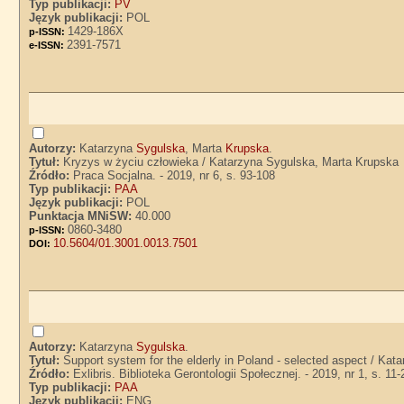
Typ publikacji:
PV
Język publikacji:
POL
1429-186X
p-ISSN:
2391-7571
e-ISSN:
Autorzy:
Katarzyna
Sygulska
, Marta
Krupska
.
Tytuł:
Kryzys w życiu człowieka / Katarzyna Sygulska, Marta Krupska
Źródło:
Praca Socjalna. - 2019, nr 6, s. 93-108
Typ publikacji:
PAA
Język publikacji:
POL
Punktacja MNiSW:
40.000
0860-3480
p-ISSN:
10.5604/01.3001.0013.7501
DOI:
Autorzy:
Katarzyna
Sygulska
.
Tytuł:
Support system for the elderly in Poland - selected aspect / Kat
Źródło:
Exlibris. Biblioteka Gerontologii Społecznej. - 2019, nr 1, s. 11-
Typ publikacji:
PAA
Język publikacji:
ENG