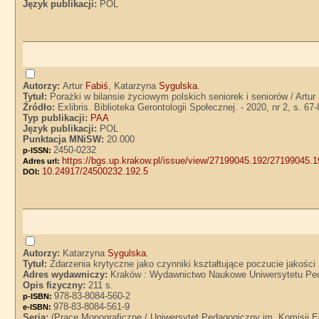
Język publikacji:
POL
Autorzy:
Artur
Fabiś
, Katarzyna
Sygulska
.
Tytuł:
Porażki w bilansie życiowym polskich seniorek i seniorów / Artu
Źródło:
Exlibris. Biblioteka Gerontologii Społecznej. - 2020, nr 2, s. 67
Typ publikacji:
PAA
Język publikacji:
POL
Punktacja MNiSW:
20.000
2450-0232
p-ISSN:
https://bgs.up.krakow.pl/issue/view/27199045.192/27199045.
Adres url:
10.24917/24500232.192.5
DOI:
Autorzy:
Katarzyna
Sygulska
.
Tytuł:
Zdarzenia krytyczne jako czynniki kształtujące poczucie jakośc
Adres wydawniczy:
Kraków : Wydawnictwo Naukowe Uniwersytetu Pe
Opis fizyczny:
211 s.
978-83-8084-560-2
p-ISBN:
978-83-8084-561-9
e-ISBN:
Seria:
(Prace Monograficzne / Uniwersytet Pedagogiczny im. Komisji E