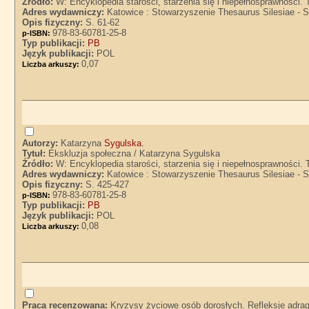
Źródło:
W: Encyklopedia starości, starzenia się i niepełnosprawności.
Adres wydawniczy:
Katowice : Stowarzyszenie Thesaurus Silesiae - S
Opis fizyczny:
S. 61-62
978-83-60781-25-8
p-ISBN:
Typ publikacji:
PB
Język publikacji:
POL
0,07
Liczba arkuszy:
Autorzy:
Katarzyna
Sygulska
.
Tytuł:
Ekskluzja społeczna / Katarzyna Sygulska
Źródło:
W: Encyklopedia starości, starzenia się i niepełnosprawności.
Adres wydawniczy:
Katowice : Stowarzyszenie Thesaurus Silesiae - S
Opis fizyczny:
S. 425-427
978-83-60781-25-8
p-ISBN:
Typ publikacji:
PB
Język publikacji:
POL
0,08
Liczba arkuszy:
Praca recenzowana:
Kryzysy życiowe osób dorosłych. Refleksje adra