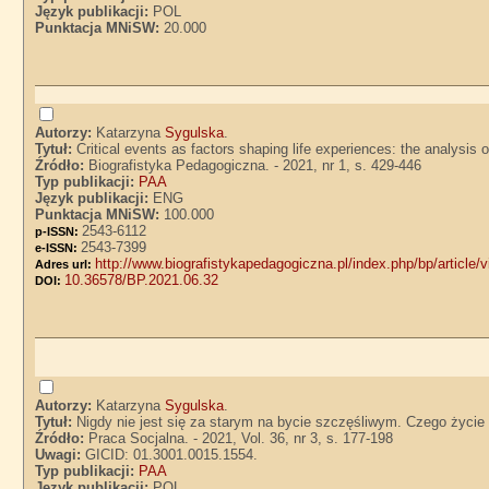
Język publikacji:
POL
Punktacja MNiSW:
20.000
Autorzy:
Katarzyna
Sygulska
.
Tytuł:
Critical events as factors shaping life experiences: the analysis
Źródło:
Biografistyka Pedagogiczna. - 2021, nr 1, s. 429-446
Typ publikacji:
PAA
Język publikacji:
ENG
Punktacja MNiSW:
100.000
2543-6112
p-ISSN:
2543-7399
e-ISSN:
http://www.biografistykapedagogiczna.pl/index.php/bp/article/
Adres url:
10.36578/BP.2021.06.32
DOI:
Autorzy:
Katarzyna
Sygulska
.
Tytuł:
Nigdy nie jest się za starym na bycie szczęśliwym. Czego życi
Źródło:
Praca Socjalna. - 2021, Vol. 36, nr 3, s. 177-198
Uwagi:
GICID: 01.3001.0015.1554.
Typ publikacji:
PAA
Język publikacji:
POL