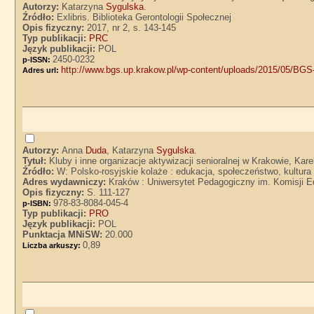
Autorzy:
Katarzyna
Sygulska
.
Źródło:
Exlibris. Biblioteka Gerontologii Społecznej
Opis fizyczny:
2017, nr 2, s. 143-145
Typ publikacji:
PRC
Język publikacji:
POL
2450-0232
p-ISSN:
http://www.bgs.up.krakow.pl/wp-content/uploads/2015/
Adres url:
Autorzy:
Anna
Duda
, Katarzyna
Sygulska
.
Tytuł:
Kluby i inne organizacje aktywizacji senioralnej w Krakowie, Kar
Źródło:
W: Polsko-rosyjskie kolaże : edukacja, społeczeństwo, kultura
Adres wydawniczy:
Kraków : Uniwersytet Pedagogiczny im. Komisji E
Opis fizyczny:
S. 111-127
978-83-8084-045-4
p-ISBN:
Typ publikacji:
PRO
Język publikacji:
POL
Punktacja MNiSW:
20.000
0,89
Liczba arkuszy: