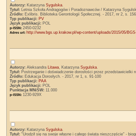
Autorzy:
Katarzyna
Sygulska
.
Tytuł:
Letnia Szkoła Andragogów i Poradoznawców / Katarzyna Syguls
Źródło:
Exlibris. Biblioteka Gerontologii Społecznej. - 2017, nr 2, s. 15
Typ publikacji:
PV
Język publikacji:
POL
2450-0232
p-ISSN:
http://www.bgs.up.krakow.pl/wp-content/uploads/2015/
Adres url:
Autorzy:
Aleksandra
Litawa
, Katarzyna
Sygulska
.
Tytuł:
Postrzeganie i doświadczenie dorosłości przez przedstawicielki
Źródło:
Edukacja Dorosłych. - 2017, nr 1, s. 91-100
Typ publikacji:
PAA
Język publikacji:
POL
Punktacja MNiSW:
11.000
1230-929X
p-ISSN:
Autorzy:
Katarzyna
Sygulska
.
Tytuł:
"Urodził się na swoje własne i całego świata nieszczęście" - biog