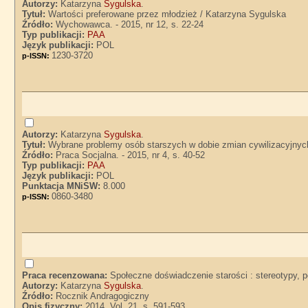
Autorzy:
Katarzyna
Sygulska
.
Tytuł:
Wartości preferowane przez młodzież / Katarzyna Sygulska
Źródło:
Wychowawca. - 2015, nr 12, s. 22-24
Typ publikacji:
PAA
Język publikacji:
POL
1230-3720
p-ISSN:
Autorzy:
Katarzyna
Sygulska
.
Tytuł:
Wybrane problemy osób starszych w dobie zmian cywilizacyjnyc
Źródło:
Praca Socjalna. - 2015, nr 4, s. 40-52
Typ publikacji:
PAA
Język publikacji:
POL
Punktacja MNiSW:
8.000
0860-3480
p-ISSN:
Praca recenzowana:
Społeczne doświadczenie starości : stereotypy, 
Autorzy:
Katarzyna
Sygulska
.
Źródło:
Rocznik Andragogiczny
Opis fizyczny:
2014, Vol. 21, s. 591-593