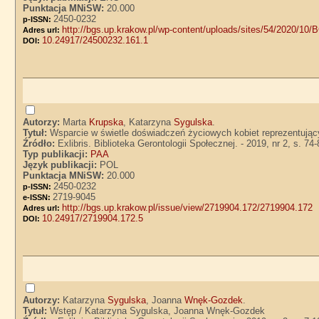
Punktacja MNiSW:
20.000
2450-0232
p-ISSN:
http://bgs.up.krakow.pl/wp-content/uploads/sites/54/2020/10
Adres url:
10.24917/24500232.161.1
DOI:
Autorzy:
Marta
Krupska
, Katarzyna
Sygulska
.
Tytuł:
Wsparcie w świetle doświadczeń życiowych kobiet reprezentując
Źródło:
Exlibris. Biblioteka Gerontologii Społecznej. - 2019, nr 2, s. 74
Typ publikacji:
PAA
Język publikacji:
POL
Punktacja MNiSW:
20.000
2450-0232
p-ISSN:
2719-9045
e-ISSN:
http://bgs.up.krakow.pl/issue/view/2719904.172/2719904.172
Adres url:
10.24917/2719904.172.5
DOI:
Autorzy:
Katarzyna
Sygulska
, Joanna
Wnęk-Gozdek
.
Tytuł:
Wstęp / Katarzyna Sygulska, Joanna Wnęk-Gozdek