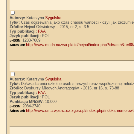
Autorzy:
Katarzyna
Sygulska
.
Tytuł:
Czas dojrzewania jako czas chaosu wartości - czyli jak zrozumi
Źródło:
Hejnał Oświatowy. - 2015, nr 2, s. 3-5
Typ publikacji:
PAA
Język publikacji:
POL
1233-7609
p-ISSN:
http://www.mcdn.nazwa.pl/old/hejnal/index.php?id=arch&n=8
Adres url:
Autorzy:
Katarzyna
Sygulska
.
Tytuł:
Doświadczenia szkolne osób starszych oraz współczesnej młodz
Źródło:
Dyskursy Młodych Andragogów. - 2015, nr 16, s. 73-88
Typ publikacji:
PAA
Język publikacji:
POL
Punktacja MNiSW:
10.000
2084-2740
p-ISSN:
http://www.dma.wpsnz.uz.zgora.pl/index.php/indeks-numero
Adres url: