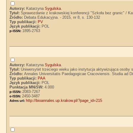
Autorzy:
Katarzyna
Sygulska
.
Tytuł:
Sprawozdanie z krakowskiej konferencji "Szkoła bez granic" / K
Źródło:
Debata Edukacyjna. - 2015, nr 8, s. 130-132
Typ publikacji:
PV
Język publikacji:
POL
1895-2763
p-ISSN:
Autorzy:
Katarzyna
Sygulska
.
Tytuł:
Uniwersytet trzeciego wieku jako instytucja aktywizująca osoby
Źródło:
Annales Universitatis Paedagogicae Cracoviensis. Studia ad Di
Typ publikacji:
PAA
Język publikacji:
POL
Punktacja MNiSW:
4.000
2083-7267
p-ISSN:
2450-3487
e-ISSN:
http://bioannales.up.krakow.pl/?page_id=215
Adres url: