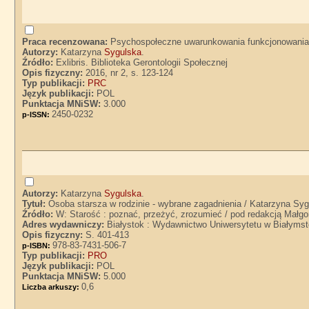
Praca recenzowana:
Psychospołeczne uwarunkowania funkcjonowania 
Autorzy:
Katarzyna
Sygulska
.
Źródło:
Exlibris. Biblioteka Gerontologii Społecznej
Opis fizyczny:
2016, nr 2, s. 123-124
Typ publikacji:
PRC
Język publikacji:
POL
Punktacja MNiSW:
3.000
2450-0232
p-ISSN:
Autorzy:
Katarzyna
Sygulska
.
Tytuł:
Osoba starsza w rodzinie - wybrane zagadnienia / Katarzyna Sy
Źródło:
W: Starość : poznać, przeżyć, zrozumieć / pod redakcją Małgor
Adres wydawniczy:
Białystok : Wydawnictwo Uniwersytetu w Białyms
Opis fizyczny:
S. 401-413
978-83-7431-506-7
p-ISBN:
Typ publikacji:
PRO
Język publikacji:
POL
Punktacja MNiSW:
5.000
0,6
Liczba arkuszy: