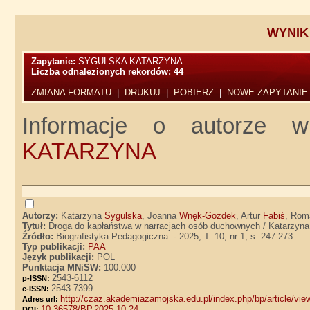
WYNIK
Zapytanie:
SYGULSKA KATARZYNA
Liczba odnalezionych rekordów:
44
ZMIANA FORMATU
|
DRUKUJ
|
POBIERZ
|
NOWE ZAPYTANIE
Informacje o autorze 
KATARZYNA
Autorzy:
Katarzyna
Sygulska
, Joanna
Wnęk-Gozdek
, Artur
Fabiś
, Ro
Tytuł:
Droga do kapłaństwa w narracjach osób duchownych / Katarzyn
Źródło:
Biografistyka Pedagogiczna. - 2025, T. 10, nr 1, s. 247-273
Typ publikacji:
PAA
Język publikacji:
POL
Punktacja MNiSW:
100.000
2543-6112
p-ISSN:
2543-7399
e-ISSN:
http://czaz.akademiazamojska.edu.pl/index.php/bp/article/vi
Adres url:
10.36578/BP.2025.10.24
DOI: