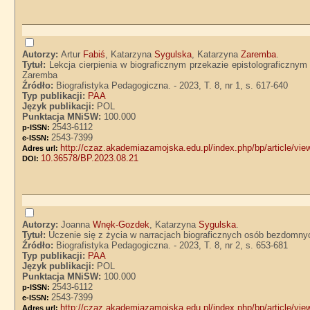
Autorzy:
Artur
Fabiś
, Katarzyna
Sygulska
, Katarzyna
Zaremba
.
Tytuł:
Lekcja cierpienia w biograficznym przekazie epistolograficzny
Zaremba
Źródło:
Biografistyka Pedagogiczna. - 2023, T. 8, nr 1, s. 617-640
Typ publikacji:
PAA
Język publikacji:
POL
Punktacja MNiSW:
100.000
2543-6112
p-ISSN:
2543-7399
e-ISSN:
http://czaz.akademiazamojska.edu.pl/index.php/bp/article/vie
Adres url:
10.36578/BP.2023.08.21
DOI:
Autorzy:
Joanna
Wnęk-Gozdek
, Katarzyna
Sygulska
.
Tytuł:
Uczenie się z życia w narracjach biograficznych osób bezdomn
Źródło:
Biografistyka Pedagogiczna. - 2023, T. 8, nr 2, s. 653-681
Typ publikacji:
PAA
Język publikacji:
POL
Punktacja MNiSW:
100.000
2543-6112
p-ISSN:
2543-7399
e-ISSN:
http://czaz.akademiazamojska.edu.pl/index.php/bp/article/vi
Adres url: