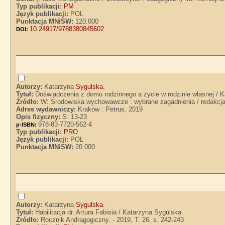
Typ publikacji:
PM
Język publikacji:
POL
Punktacja MNiSW:
120.000
10.24917/9788380845602
DOI:
Autorzy:
Katarzyna
Sygulska
.
Tytuł:
Doświadczenia z domu rodzinnego a życie w rodzinie własnej / 
Źródło:
W: Środowiska wychowawcze : wybrane zagadnienia / redakcja
Adres wydawniczy:
Kraków : Petrus, 2019
Opis fizyczny:
S. 13-23
978-83-7720-562-4
p-ISBN:
Typ publikacji:
PRO
Język publikacji:
POL
Punktacja MNiSW:
20.000
Autorzy:
Katarzyna
Sygulska
.
Tytuł:
Habilitacja dr. Artura Fabisia / Katarzyna Sygulska
Źródło:
Rocznik Andragogiczny. - 2019, T. 26, s. 242-243