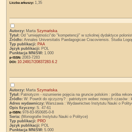
1,35
Liczba arkuszy:
Autorzy:
Marta
Szymańska
.
Tytuł:
Od "umiejętności"do "kompetencji" w szkolnej dydaktyce poloni
Źródło:
Annales Universitatis Paedagogicae Cracoviensis. Studia Logop
Typ publikacji:
PAA
Język publikacji:
POL
Punktacja MNiSW:
1.000
2083-7283
p-ISSN:
10.24917/20837283.6.2
DOI:
Autorzy:
Marta
Szymańska
.
Tytuł:
Patriotyzm - rozumienie pojęcia na gruncie polskim : próba rek
Źródło:
W: Powrót do ojczyzny? : patriotyzm wobec nowych czasów : 
Adres wydawniczy:
Warszawa : Wydawnictwo Instytutu Nauki o Polity
Opis fizyczny:
S. 47-61
978-83-950685-0-8
p-ISBN:
Seria:
(Monografie Instytutu Nauki o Polityce)
Typ publikacji:
PRO
Język publikacji:
POL
Punktacja MNiSW:
5.000