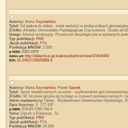
Autorzy:
Marta
Szymańska
.
Tytuł:
Od piękna do dobra - świat wartości w podręcznikach gimnazjal
Źródło:
Annales Universitatis Paedagogicae Cracoviensis. Studia ad Di
Uwagi:
Artykuł recenzyjny: Przestrzeń aksjologiczna w wybranych podr
Typ publikacji:
PAR
Język publikacji:
POL
Punktacja MNiSW:
2.500
2082-0909
p-ISSN:
http://didactica.up.krakow.pl/article/view/4740/4450
Adres url:
10.24917/20820909.9
DOI:
Autorzy:
Marta
Szymańska
, Paweł
Sporek
.
Tytuł:
Język współczesnych uczniów - użytkowników gier komputerow
Źródło:
W: Uczenie języka ojczystego w czasach ponowoczesnych / p
Adres wydawniczy:
Opole : Wydawnictwo Uniwersytetu Opolskiego, 2
Opis fizyczny:
S. 177-197
978-83-7395-766-4
p-ISBN:
Seria:
(Język a Edukacja ; 5)
Typ publikacji:
PRO
Język publikacji:
POL
Punktacja MNiSW:
20.000