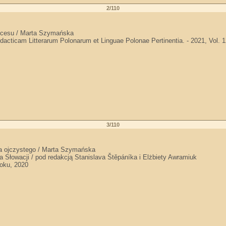
2/110
ukcesu / Marta Szymańska
dacticam Litterarum Polonarum et Linguae Polonae Pertinentia. - 2021, Vol. 1
3/110
ka ojczystego / Marta Szymańska
 Słowacji / pod redakcją Stanislava Štěpáníka i Elżbiety Awramiuk
toku, 2020