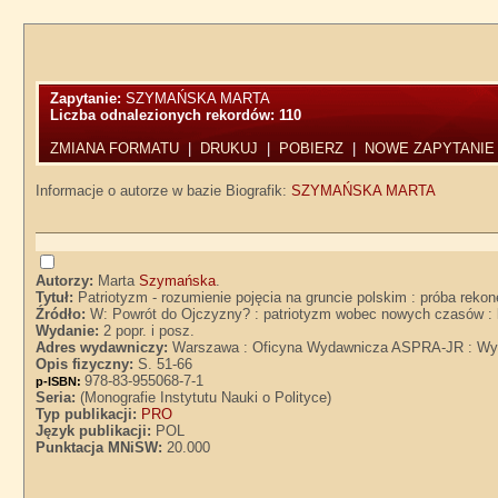
Zapytanie:
SZYMAŃSKA MARTA
Liczba odnalezionych rekordów:
110
ZMIANA FORMATU
|
DRUKUJ
|
POBIERZ
|
NOWE ZAPYTANIE
Informacje o autorze w bazie Biografik:
SZYMAŃSKA MARTA
Autorzy:
Marta
Szymańska
.
Tytuł:
Patriotyzm - rozumienie pojęcia na gruncie polskim : próba rek
Źródło:
W: Powrót do Ojczyzny? : patriotyzm wobec nowych czasów : 
Wydanie:
2 popr. i posz.
Adres wydawniczy:
Warszawa : Oficyna Wydawnicza ASPRA-JR : Wyda
Opis fizyczny:
S. 51-66
978-83-955068-7-1
p-ISBN:
Seria:
(Monografie Instytutu Nauki o Polityce)
Typ publikacji:
PRO
Język publikacji:
POL
Punktacja MNiSW:
20.000