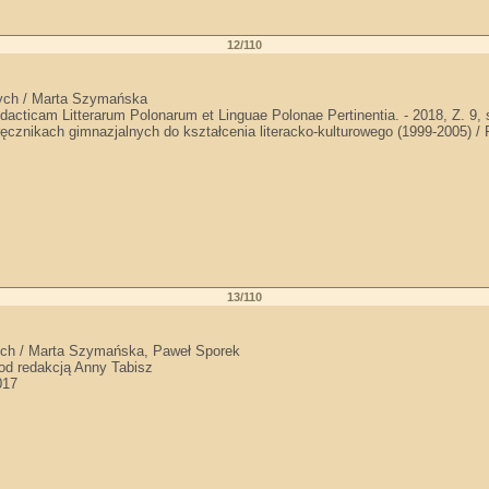
12/110
nych / Marta Szymańska
dacticam Litterarum Polonarum et Linguae Polonae Pertinentia. - 2018, Z. 9, 
ęcznikach gimnazjalnych do kształcenia literacko-kulturowego (1999-2005) / 
13/110
ych / Marta Szymańska, Paweł Sporek
od redakcją Anny Tabisz
017