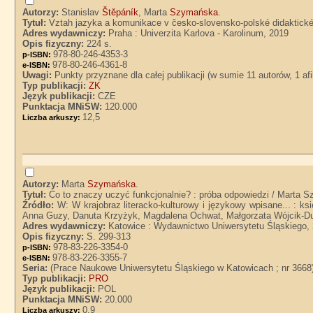
Autorzy:
Stanislav
Štěpáník
, Marta
Szymańska
.
Tytuł:
Vztah jazyka a komunikace v česko-slovensko-polské didaktické 
Adres wydawniczy:
Praha : Univerzita Karlova - Karolinum, 2019
Opis fizyczny:
224 s.
978-80-246-4353-3
p-ISBN:
978-80-246-4361-8
e-ISBN:
Uwagi:
Punkty przyznane dla całej publikacji (w sumie 11 autorów, 1 afi
Typ publikacji:
ZK
Język publikacji:
CZE
Punktacja MNiSW:
120.000
12,5
Liczba arkuszy:
Autorzy:
Marta
Szymańska
.
Tytuł:
Co to znaczy uczyć funkcjonalnie? : próba odpowiedzi / Marta 
Źródło:
W: W krajobraz literacko-kulturowy i językowy wpisane... : 
Anna Guzy, Danuta Krzyżyk, Magdalena Ochwat, Małgorzata Wójcik-D
Adres wydawniczy:
Katowice : Wydawnictwo Uniwersytetu Śląskiego,
Opis fizyczny:
S. 299-313
978-83-226-3354-0
p-ISBN:
978-83-226-3355-7
e-ISBN:
Seria:
(Prace Naukowe Uniwersytetu Śląskiego w Katowicach ; nr 3668
Typ publikacji:
PRO
Język publikacji:
POL
Punktacja MNiSW:
20.000
0,9
Liczba arkuszy: