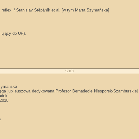
reflexi / Stanislav Štěpáník et al. [w tym Marta Szymańska]
liujący do UP).
9/110
Szymańska
księga jubileuszowa dedykowana Profesor Bernadecie Niesporek-Szamburskiej 
udek
 2018
)