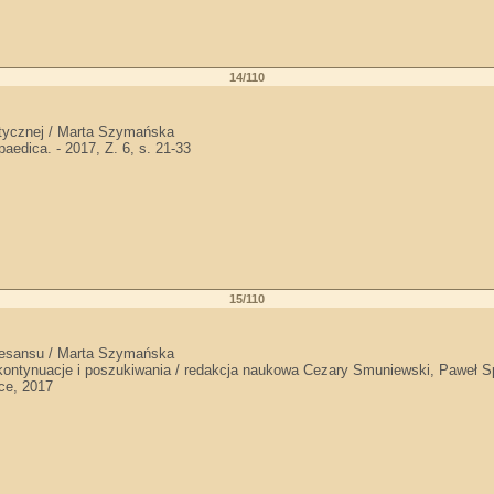
14/110
stycznej / Marta Szymańska
aedica. - 2017, Z. 6, s. 21-33
15/110
onesansu / Marta Szymańska
kontynuacje i poszukiwania / redakcja naukowa Cezary Smuniewski, Paweł S
ce, 2017