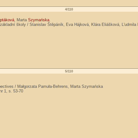
4/110
iptáková
, Marta
Szymańska
.
o základní školy / Stanislav Štěpáník, Eva Hájková, Klára Eliášková, L'udmi
5/110
rspectives / Małgorzata Pamuła-Behrens, Marta Szymańska
nr 1, s. 53-70