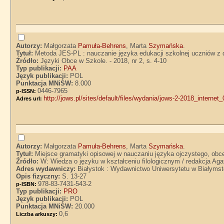
Autorzy:
Małgorzata
Pamuła-Behrens
, Marta
Szymańska
.
Tytuł:
Metoda JES-PL : nauczanie języka edukacji szkolnej uczniów z
Źródło:
Języki Obce w Szkole. - 2018, nr 2, s. 4-10
Typ publikacji:
PAA
Język publikacji:
POL
Punktacja MNiSW:
8.000
0446-7965
p-ISSN:
http://jows.pl/sites/default/files/wydania/jows-2-2018_internet_
Adres url:
Autorzy:
Małgorzata
Pamuła-Behrens
, Marta
Szymańska
.
Tytuł:
Miejsce gramatyki opisowej w nauczaniu języka ojczystego, ob
Źródło:
W: Wiedza o języku w kształceniu filologicznym / redakcja A
Adres wydawniczy:
Białystok : Wydawnictwo Uniwersytetu w Białyms
Opis fizyczny:
S. 13-27
978-83-7431-543-2
p-ISBN:
Typ publikacji:
PRO
Język publikacji:
POL
Punktacja MNiSW:
20.000
0,6
Liczba arkuszy: