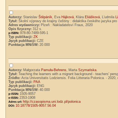
Autorzy:
Stanislav
Štěpáník
, Eva
Hájková
, Klára
Eliášková
, L'udmila
L
Tytuł:
Školní výpravy do krajiny češtiny : didaktika českého jazyka pr
Adres wydawniczy:
Plzeň : Nakladatelsví Fraus, 2020
Opis fizyczny:
312 s.
978-80-7489-595-1
p-ISBN:
Typ publikacji:
ZK
Język publikacji:
CZE
Punktacja MNiSW:
20.000
Autorzy:
Małgorzata
Pamuła-Behrens
, Marta
Szymańska
.
Tytuł:
Teaching the learners with a migrant background - teachers' pe
Źródło:
Acta Universitatis Lodziensis. Folia Litteraria Polonica. - 2020, 
Typ publikacji:
PAA
Język publikacji:
ENG
Punktacja MNiSW:
40.000
1505-9057
p-ISSN:
2353-1908
e-ISSN:
http://czasopisma.uni.lodz.pl/polonica
Adres url:
10.18778/1505-9057.56.04
DOI: