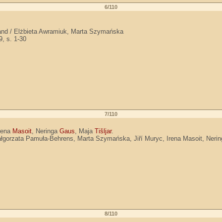
6/110
oland / Elżbieta Awramiuk, Marta Szymańska
9, s. 1-30
7/110
Irena
Masoit
, Neringa
Gaus
, Maja
Tišljar
.
 Małgorzata Pamuła-Behrens, Marta Szymańska, Jiří Muryc, Irena Masoit, Nerin
8/110