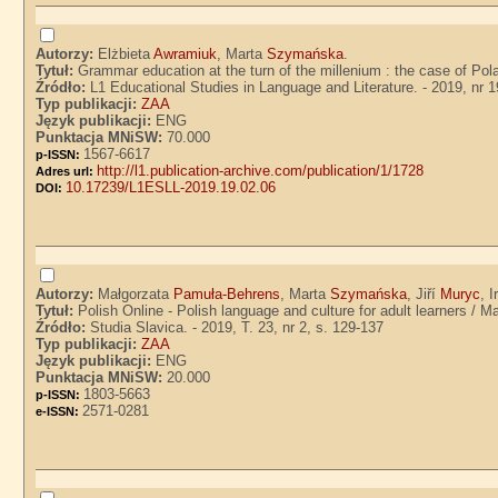
Autorzy:
Elżbieta
Awramiuk
, Marta
Szymańska
.
Tytuł:
Grammar education at the turn of the millenium : the case of P
Źródło:
L1 Educational Studies in Language and Literature. - 2019, nr 1
Typ publikacji:
ZAA
Język publikacji:
ENG
Punktacja MNiSW:
70.000
1567-6617
p-ISSN:
http://l1.publication-archive.com/publication/1/1728
Adres url:
10.17239/L1ESLL-2019.19.02.06
DOI:
Autorzy:
Małgorzata
Pamuła-Behrens
, Marta
Szymańska
, Jiří
Muryc
, 
Tytuł:
Polish Online - Polish language and culture for adult learners /
Źródło:
Studia Slavica. - 2019, T. 23, nr 2, s. 129-137
Typ publikacji:
ZAA
Język publikacji:
ENG
Punktacja MNiSW:
20.000
1803-5663
p-ISSN:
2571-0281
e-ISSN: