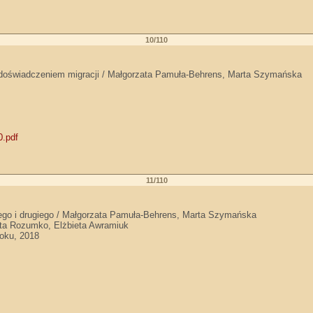
10/110
 doświadczeniem migracji / Małgorzata Pamuła-Behrens, Marta Szymańska
0.pdf
11/110
cego i drugiego / Małgorzata Pamuła-Behrens, Marta Szymańska
gata Rozumko, Elżbieta Awramiuk
toku, 2018