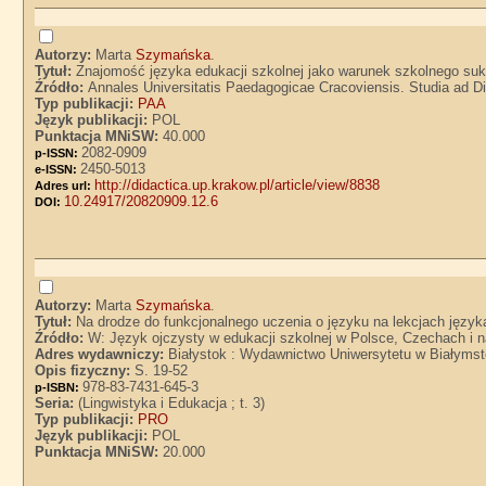
Autorzy:
Marta
Szymańska
.
Tytuł:
Znajomość języka edukacji szkolnej jako warunek szkolnego s
Źródło:
Annales Universitatis Paedagogicae Cracoviensis. Studia ad Di
Typ publikacji:
PAA
Język publikacji:
POL
Punktacja MNiSW:
40.000
2082-0909
p-ISSN:
2450-5013
e-ISSN:
http://didactica.up.krakow.pl/article/view/8838
Adres url:
10.24917/20820909.12.6
DOI:
Autorzy:
Marta
Szymańska
.
Tytuł:
Na drodze do funkcjonalnego uczenia o języku na lekcjach języ
Źródło:
W: Język ojczysty w edukacji szkolnej w Polsce, Czechach i na
Adres wydawniczy:
Białystok : Wydawnictwo Uniwersytetu w Białyms
Opis fizyczny:
S. 19-52
978-83-7431-645-3
p-ISBN:
Seria:
(Lingwistyka i Edukacja ; t. 3)
Typ publikacji:
PRO
Język publikacji:
POL
Punktacja MNiSW:
20.000