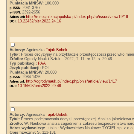
Punktacja MNiSW:
100.000
2081-3767
p-ISSN:
2392-2656
e-ISSN:
http://resocjalizacjapolska.pl/index.php/rp/issue/view/19/19
Adres url:
10.22432/pjsr.2022.24.16
DOI:
Autorzy:
Agnieszka
Tajak-Bobek
.
Tytuł:
Proces decyzyjny na przykładzie przestępczości przeciwko mien
Źródło:
Ogrody Nauk i Sztuk. - 2022, T. 11, nr 12, s. 29-46
Typ publikacji:
PAA
Język publikacji:
POL
Punktacja MNiSW:
20.000
2084-1426
p-ISSN:
http://ogrodynauk.pl/index.php/onis/article/view/1417
Adres url:
10.15503/onis2022.29.46
DOI:
Autorzy:
Agnieszka
Tajak-Bobek
.
Tytuł:
Proces podejmowania decyzji przestępczej. Analiza jakościowa
Źródło:
W: Naukowa analiza zagadnień z zakresu bezpieczeństwa narodo
Adres wydawniczy:
Lublin : Wydawnictwo Naukowe TYGIEL sp. z o.o.
Opis fizyczny:
S. 113-131