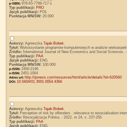
978-83-7789-717-1
p-ISBN:
Typ publikacji:
PRO
Język publikacji:
POL
Punktacja MNiSW:
20.000
Autorzy:
Agnieszka
Tajak-Bobek
.
Tytuł:
Wykorzystanie programów komputerowych w analizie wieloaspek
Źródło:
International Journal of New Economics and Social Sciences. - 2
Typ publikacji:
PAA
Język publikacji:
ENG
Punktacja MNiSW:
100.000
2450-2146
p-ISSN:
2451-1064
e-ISSN:
http://ijoness.com/resources/html/article/details?id=620560
Adres url:
10.5604/01.3001.0054.4366
DOI:
Autorzy:
Agnieszka
Tajak-Bobek
.
Tytuł:
Perception of risk by offenders : relevance to resocialisation in
Źródło:
Resocjalizacja Polska. - 2022, nr 24, s. 237-255
Typ publikacji:
PAA
Język publikacji:
ENG