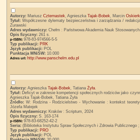
Autorzy:
Mariusz
Czternastek
, Agnieszka
Tajak-Bobek
, Marcin
Oskier
Tytuł:
Współczesne dylematy bezpieczeństwa i zarządzania / redakcj
Żurawski
Adres wydawniczy:
Chełm : Państwowa Akademia Nauk Stosowanych 
Opis fizyczny:
261 s.
978-83-974566-5-5
p-ISBN:
Typ publikacji:
PRK
Język publikacji:
POL
Punktacja MNiSW:
10.000
http://www.panschelm.edu.pl
Adres url:
Autorzy:
Agnieszka
Tajak-Bobek
, Tatiana
Żyła
.
Tytuł:
Deficyt w zakresie kompetencji społecznych rodziców jako czynni
Agnieszka Tajak-Bobek, Tatiana Żyła
Źródło:
W: Rodzina - Rodzicielstwo - Wychowanie : kontekst teore
Józefa Matejek
Adres wydawniczy:
Kraków : Scriptum, 2024
Opis fizyczny:
S. 163-174
978-83-68252-42-2
p-ISBN:
Seria:
(Biblioteka Instytutu Spraw Społecznych i Zdrowia Publicznego ;
Typ publikacji:
PRO
Język publikacji:
POL
Punktacja MNiSW:
20.000