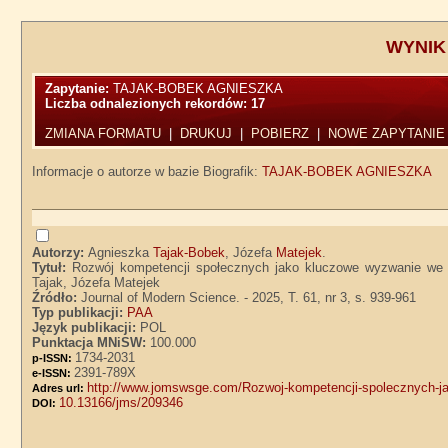
WYNIK
Zapytanie:
TAJAK-BOBEK AGNIESZKA
Liczba odnalezionych rekordów:
17
ZMIANA FORMATU
|
DRUKUJ
|
POBIERZ
|
NOWE ZAPYTANIE
Informacje o autorze w bazie Biografik:
TAJAK-BOBEK AGNIESZKA
Autorzy:
Agnieszka
Tajak-Bobek
, Józefa
Matejek
.
Tytuł:
Rozwój kompetencji społecznych jako kluczowe wyzwanie we
Tajak, Józefa Matejek
Źródło:
Journal of Modern Science. - 2025, T. 61, nr 3, s. 939-961
Typ publikacji:
PAA
Język publikacji:
POL
Punktacja MNiSW:
100.000
1734-2031
p-ISSN:
2391-789X
e-ISSN:
http://www.jomswsge.com/Rozwoj-kompetencji-spolecznych-j
Adres url:
10.13166/jms/209346
DOI: