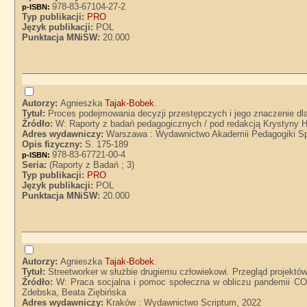
978-83-67104-27-2
p-ISBN:
Typ publikacji:
PRO
Język publikacji:
POL
Punktacja MNiSW:
20.000
Autorzy:
Agnieszka
Tajak-Bobek
.
Tytuł:
Proces podejmowania decyzji przestępczych i jego znaczenie dla
Źródło:
W: Raporty z badań pedagogicznych / pod redakcją Krystyny H
Adres wydawniczy:
Warszawa : Wydawnictwo Akademii Pedagogiki Spe
Opis fizyczny:
S. 175-189
978-83-67721-00-4
p-ISBN:
Seria:
(Raporty z Badań ; 3)
Typ publikacji:
PRO
Język publikacji:
POL
Punktacja MNiSW:
20.000
Autorzy:
Agnieszka
Tajak-Bobek
.
Tytuł:
Streetworker w służbie drugiemu człowiekowi. Przegląd projektó
Źródło:
W: Praca socjalna i pomoc społeczna w obliczu pandemii CO
Zdebska, Beata Ziębińska
Adres wydawniczy:
Kraków : Wydawnictwo Scriptum, 2022