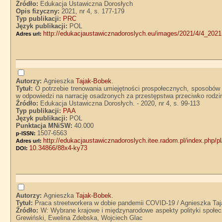
Źródło:
Edukacja Ustawiczna Dorosłych
Opis fizyczny:
2021, nr 4, s. 177-179
Typ publikacji:
PRC
Język publikacji:
POL
http://edukacjaustawicznadoroslych.eu/images/2021/4/4_2021
Adres url:
Autorzy:
Agnieszka
Tajak-Bobek
.
Tytuł:
O potrzebie trenowania umiejętności prospołecznych, sposobów 
w odpowiedzi na narrację osadzonych za przestępstwa przeciwko rodzin
Źródło:
Edukacja Ustawiczna Dorosłych. - 2020, nr 4, s. 99-113
Typ publikacji:
PAA
Język publikacji:
POL
Punktacja MNiSW:
40.000
1507-6563
p-ISSN:
http://edukacjaustawicznadoroslych.itee.radom.pl/index.php/p
Adres url:
10.34866/88x4-ky73
DOI:
Autorzy:
Agnieszka
Tajak-Bobek
.
Tytuł:
Praca streetworkera w dobie pandemii COVID-19 / Agnieszka Ta
Źródło:
W: Wybrane krajowe i międzynarodowe aspekty polityki społecz
Grewiński, Ewelina Zdebska, Wojciech Glac