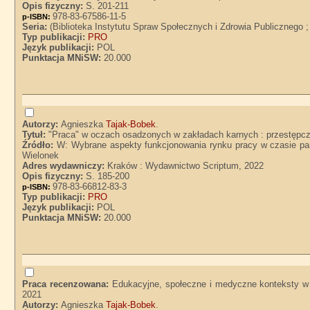
Opis fizyczny:
S. 201-211
978-83-67586-11-5
p-ISBN:
Seria:
(Biblioteka Instytutu Spraw Społecznych i Zdrowia Publicznego ;
Typ publikacji:
PRO
Język publikacji:
POL
Punktacja MNiSW:
20.000
Autorzy:
Agnieszka
Tajak-Bobek
.
Tytuł:
"Praca" w oczach osadzonych w zakładach karnych : przestępc
Źródło:
W: Wybrane aspekty funkcjonowania rynku pracy w czasie pand
Wielonek
Adres wydawniczy:
Kraków : Wydawnictwo Scriptum, 2022
Opis fizyczny:
S. 185-200
978-83-66812-83-3
p-ISBN:
Typ publikacji:
PRO
Język publikacji:
POL
Punktacja MNiSW:
20.000
Praca recenzowana:
Edukacyjne, społeczne i medyczne konteksty w 
2021
Autorzy:
Agnieszka
Tajak-Bobek
.