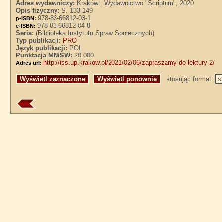
Adres wydawniczy:
Kraków : Wydawnictwo "Scriptum", 2020
Opis fizyczny:
S. 133-149
978-83-66812-03-1
p-ISBN:
978-83-66812-04-8
e-ISBN:
Seria:
(Biblioteka Instytutu Spraw Społecznych)
Typ publikacji:
PRO
Język publikacji:
POL
Punktacja MNiSW:
20.000
http://iss.up.krakow.pl/2021/02/06/zapraszamy-do-lektury-2/
Adres url:
stosując format: