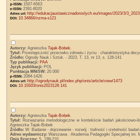
1507-6563
p-ISSN:
2391-8020
e-ISSN:
http://edukacjaustawicznadoroslych.eu/images/2023/3/3_2023
Adres url:
10.34866/nzma-s121
DOI:
Autorzy:
Agnieszka
Tajak-Bobek
.
Tytuł:
Przestępczość przeciwko zdrowiu i życiu : charakterystyka dec
Źródło:
Ogrody Nauk i Sztuk. - 2023, T. 13, nr 13, s. 128-141
Typ publikacji:
PAA
Język publikacji:
POL
Punktacja MNiSW:
20.000
2084-1426
p-ISSN:
http://ogrodynauk.pl/index.php/onis/article/view/1473
Adres url:
10.15503/onis2023128.141
DOI:
Autorzy:
Agnieszka
Tajak-Bobek
.
Tytuł:
Rozważania metodologiczne w kontekście badań jakościowo-il
Agnieszka Tajak-Bobek
Źródło:
W: Badanie - dojrzewanie - rozwój : trafność i rzetelność bad
Adres wydawniczy:
Warszawa : Akademia Pedagogiki Specjalnej im. Ma
Opis fizyczny:
S. 199-210