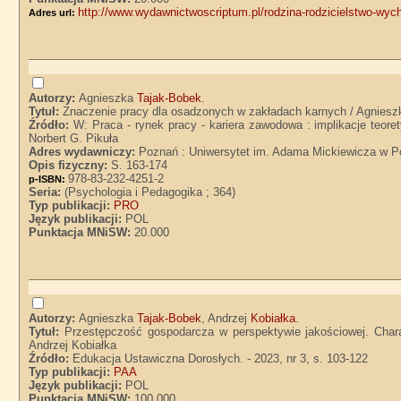
http://www.wydawnictwoscriptum.pl/rodzina-rodzicielstwo-wyc
Adres url:
Autorzy:
Agnieszka
Tajak-Bobek
.
Tytuł:
Znaczenie pracy dla osadzonych w zakładach karnych / Agniesz
Źródło:
W: Praca - rynek pracy - kariera zawodowa : implikacje teor
Norbert G. Pikuła
Adres wydawniczy:
Poznań : Uniwersytet im. Adama Mickiewicza w P
Opis fizyczny:
S. 163-174
978-83-232-4251-2
p-ISBN:
Seria:
(Psychologia i Pedagogika ; 364)
Typ publikacji:
PRO
Język publikacji:
POL
Punktacja MNiSW:
20.000
Autorzy:
Agnieszka
Tajak-Bobek
, Andrzej
Kobiałka
.
Tytuł:
Przestępczość gospodarcza w perspektywie jakościowej. Chara
Andrzej Kobiałka
Źródło:
Edukacja Ustawiczna Dorosłych. - 2023, nr 3, s. 103-122
Typ publikacji:
PAA
Język publikacji:
POL
Punktacja MNiSW:
100.000