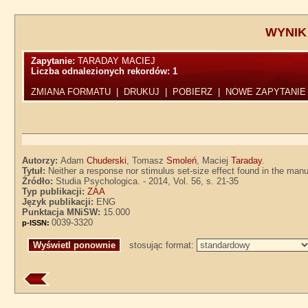
WYNIK
Zapytanie:
TARADAY MACIEJ
Liczba odnalezionych rekordów:
1
ZMIANA FORMATU
|
DRUKUJ
|
POBIERZ
|
NOWE ZAPYTANIE
Autorzy:
Adam
Chuderski
, Tomasz
Smoleń
, Maciej
Taraday
.
Tytuł:
Neither a response nor stimulus set-size effect found in the m
Źródło:
Studia Psychologica. - 2014, Vol. 56, s. 21-35
Typ publikacji:
ZAA
Język publikacji:
ENG
Punktacja MNiSW:
15.000
0039-3320
p-ISSN:
stosując format: