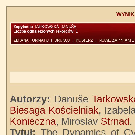
WYNIK
Zapytanie:
TARKOWSKÁ DANUŠE
Liczba odnalezionych rekordów:
1
ZMIANA FORMATU
|
DRUKUJ
|
POBIERZ
|
NOWE ZAPYTANIE
Autorzy:
Danuše
Tarkowsk
Biesaga-Kościelniak
, Izabel
Konieczna
, Miroslav
Strnad
.
Tytuł:
The Dynamics of Cyt