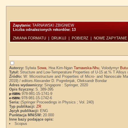
Zapytanie:
TARNAWSKI ZBIGNIEW
Liczba odnalezionych rekordów:
13
ZMIANA FORMATU
|
DRUKUJ
|
POBIERZ
|
NOWE ZAPYTANIE
Autorzy:
Sylwia
Sowa
, Hoa Kim-Ngan
Tarnawska-Nhu
, Volodymyr
Butu
Tytuł:
Structure and Low-Temperature Properties of U-15 at.% T Alloys 
Źródło:
W: Microstructure and Properties of Micro- and Nanoscale Mat
2019) / editors Alexander D. Pogrebnjak, Oleksandr Bondar
Adres wydawniczy:
Singapore : Springer, 2020
Opis fizyczny:
S. 389-395
978-981-15-1741-9
p-ISBN:
978-981-15-1742-6
e-ISBN:
Seria:
(Springer Proceedings in Physics ; Vol. 240)
Typ publikacji:
ZR
Język publikacji:
ENG
Punktacja MNiSW:
20.000
Inne bazy podające opis:
Scopus