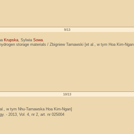
9/13
na
Krupska
, Sylwia
Sowa
.
for hydrogen storage materials / Zbigniew Tarnawski [et al., w tym Hoa Kim-
10/13
t al., w tym Nhu-Tarnawska Hoa Kim-Ngan]
 - 2013, Vol. 4, nr 2, art. nr 025004