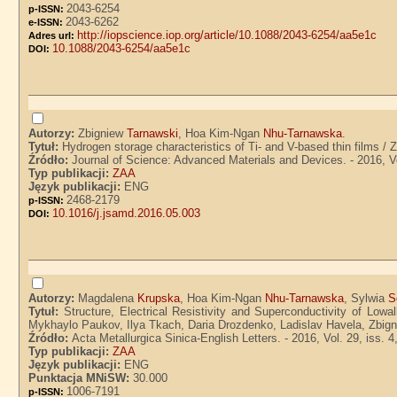
2043-6254
p-ISSN:
2043-6262
e-ISSN:
http://iopscience.iop.org/article/10.1088/2043-6254/aa5e1c
Adres url:
10.1088/2043-6254/aa5e1c
DOI:
Autorzy:
Zbigniew
Tarnawski
, Hoa Kim-Ngan
Nhu-Tarnawska
.
Tytuł:
Hydrogen storage characteristics of Ti- and V-based thin films
Źródło:
Journal of Science: Advanced Materials and Devices. - 2016, Vol
Typ publikacji:
ZAA
Język publikacji:
ENG
2468-2179
p-ISSN:
10.1016/j.jsamd.2016.05.003
DOI:
Autorzy:
Magdalena
Krupska
, Hoa Kim-Ngan
Nhu-Tarnawska
, Sylwia
S
Tytuł:
Structure, Electrical Resistivity and Superconductivity of 
Mykhaylo Paukov, Ilya Tkach, Daria Drozdenko, Ladislav Havela, Zbig
Źródło:
Acta Metallurgica Sinica-English Letters. - 2016, Vol. 29, iss. 4
Typ publikacji:
ZAA
Język publikacji:
ENG
Punktacja MNiSW:
30.000
1006-7191
p-ISSN: