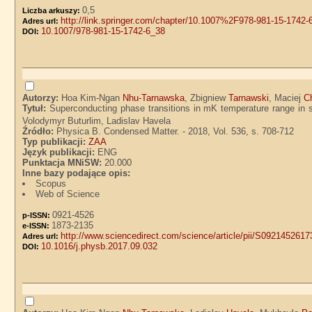
0,5
Liczba arkuszy:
http://link.springer.com/chapter/10.1007%2F978-981-15-1742-
Adres url:
10.1007/978-981-15-1742-6_38
DOI:
Autorzy:
Hoa Kim-Ngan
Nhu-Tarnawska
, Zbigniew
Tarnawski
, Maciej
C
Tytuł:
Superconducting phase transitions in mK temperature range in s
Volodymyr Buturlim, Ladislav Havela
Źródło:
Physica B. Condensed Matter. - 2018, Vol. 536, s. 708-712
Typ publikacji:
ZAA
Język publikacji:
ENG
Punktacja MNiSW:
20.000
Inne bazy podające opis:
Scopus
Web of Science
0921-4526
p-ISSN:
1873-2135
e-ISSN:
http://www.sciencedirect.com/science/article/pii/S09214526
Adres url:
10.1016/j.physb.2017.09.032
DOI: