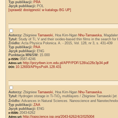
Typ publikacji:
PRA
Język publikacji:
POL
[sprawdź dostępność w katalogu BG UP]
Autorzy:
Zbigniew
Tarnawski
, Hoa Kim-Ngan
Nhu-Tarnawska
, Magdale
Tytuł:
Study of Ti, V and their oxides-based thin films in the search 
Źródło:
Acta Physica Polonica. A. - 2015, Vol. 128, nr 3, s. 431-439
Typ publikacji:
PAA
Język publikacji:
ENG
Punktacja MNiSW:
15.000
0587-4246
p-ISSN:
http://przyrbwn.icm.edu.pl/APP/PDF/128/a128z3p34.pdf
Adres url:
10.12693/APhysPolA.128.431
DOI:
Autorzy:
Zbigniew
Tarnawski
, Hoa Kim-Ngan
Nhu-Tarnawska
.
Tytuł:
Hydrogen storage in Ti-TiO
multilayers / Zbigniew Tarnawski [e
2
Źródło:
Advances in Natural Sciences. Nanoscience and Nanotechnology.
Typ publikacji:
ZAA
Język publikacji:
ENG
2043-6262
e-ISSN:
http://iopscience.iop.org/2043-6262/4/2/025004
Adres url: