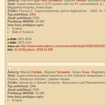
Autorzy:
Hoa Kim-Ngan
Nhu-Tarnawska
, Ladislav
Havela
, Mykhaylo
Pa
Tytuł:
Superconductivity in U-Pt system with low Pt concentrations ()
Magdalena Krupska, Aneta Duda
Źródło:
Physica C. Superconductivity and its Applications. - 2018, Vo. 
Typ publikacji:
ZAA
Język publikacji:
ENG
Punktacja MNiSW:
20.000
Inne bazy podające opis:
Scopus
Web of Science
0921-4534
p-ISSN:
1873-2143
e-ISSN:
http://www.sciencedirect.com/science/article/pii/S092145341
Adres url:
10.1016/j.physc.2018.01.005
DOI:
Autorzy:
Maciej
Chrobak
, Zbigniew
Tarnawski
, Sylwia
Sowa
, Magdale
Tytuł:
Superconducting phase transitions in the milikelvin temperatur
Paukov, Volodymyr Buturlim, Ladislav Havela
Źródło:
Advances in Natural Sciences. Nanoscience and Nanotechnology.
Typ publikacji:
ZAA
Język publikacji:
ENG
Punktacja MNiSW:
25.000
Inne bazy podające opis:
Scopus