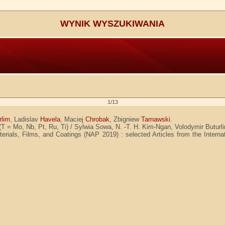
WYNIK WYSZUKIWANIA
1/13
rlim
, Ladislav
Havela
, Maciej
Chrobak
, Zbigniew
Tarnawski
.
(T = Mo, Nb, Pt, Ru, Ti) / Sylwia Sowa, N. -T. H. Kim-Ngan, Volodymir Butur
erials, Films, and Coatings (NAP 2019) : selected Articles from the Interna