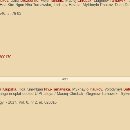
ukov
, Daria
Drozdenko
, Peter
Minárik
, Maciej
Chrobak
, Zbigniew
Tarnawski
,
 / Hoa Kim-Ngan Nhu-Tarnawska, Ladislav Havela, Mykhaylo Paukov, Daria Dr
546, s. 76-83
8300170
4/13
na
Krupska
, Hoa Kim-Ngan
Nhu-Tarnawska
, Mykhaylo
Paukov
, Volodymyr
But
e range in splat-cooled U-Pt alloys / Maciej Chrobak, Zbigniew Tarnawski,
 - 2017, Vol. 8, nr 2, id. 025016