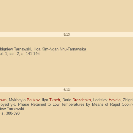
5/13
 / Zbigniew Tarnawski, Hoa Kim-Ngan Nhu-Tarnawska
. 1, iss. 2, s. 141-146
6/13
owa
, Mykhaylo
Paukov
, Ilya
Tkach
, Daria
Drozdenko
, Ladislav
Havela
, Zbig
Lowalloyed γ-U Phase Retained to Low Temperatures by Means of Rapid Coo
niew Tarnawski
, s. 388-398