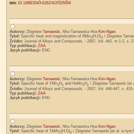
10.1088/2043-6262/4/2/025004
DOI:
Autorzy:
Zbigniew
Tarnawski
, Nhu-Tarnawska Hoa
Kim-Ngan
.
Tytuł:
Specific heat and magnetization of RMn
(H,D)
/ Zbigniew Tarnaw
2
2
Źródło:
Journal of Alloys and Compounds. - 2007, Vol. 442, nr 1-2, s. 
Typ publikacji:
ZAA
Język publikacji:
ENG
Autorzy:
Zbigniew
Tarnawski
, Nhu-Tarnawska Hoa
Kim-Ngan
.
Tytuł:
Specific heat of YMn
H
and HoMn
H
/ Zbigniew Tarnawski [et 
2
x
2
x
Źródło:
Journal of Alloys and Compounds. - 2007, Vol. 446-447, s. 415
Typ publikacji:
ZAA
Język publikacji:
ENG
Autorzy:
Zbigniew
Tarnawski
, Nhu-Tarnawska Hoa
Kim-Ngan
.
Tytuł:
Specific heat of TbMn
(H,D)
/ Zbigniew Tarnawski [et al. w ty
2
2