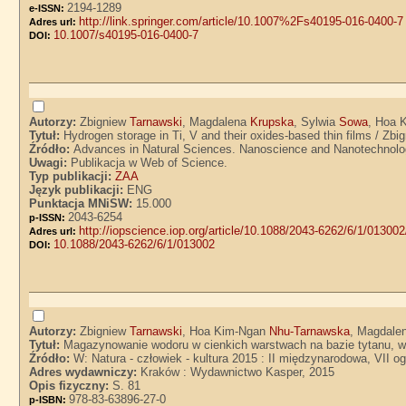
2194-1289
e-ISSN:
http://link.springer.com/article/10.1007%2Fs40195-016-0400-7
Adres url:
10.1007/s40195-016-0400-7
DOI:
Autorzy:
Zbigniew
Tarnawski
, Magdalena
Krupska
, Sylwia
Sowa
, Hoa 
Tytuł:
Hydrogen storage in Ti, V and their oxides-based thin films / 
Źródło:
Advances in Natural Sciences. Nanoscience and Nanotechnology.
Uwagi:
Publikacja w Web of Science.
Typ publikacji:
ZAA
Język publikacji:
ENG
Punktacja MNiSW:
15.000
2043-6254
p-ISSN:
http://iopscience.iop.org/article/10.1088/2043-6262/6/1/013002
Adres url:
10.1088/2043-6262/6/1/013002
DOI:
Autorzy:
Zbigniew
Tarnawski
, Hoa Kim-Ngan
Nhu-Tarnawska
, Magdale
Tytuł:
Magazynowanie wodoru w cienkich warstwach na bazie tytanu, w
Źródło:
W: Natura - człowiek - kultura 2015 : II międzynarodowa, VII o
Adres wydawniczy:
Kraków : Wydawnictwo Kasper, 2015
Opis fizyczny:
S. 81
978-83-63896-27-0
p-ISBN: