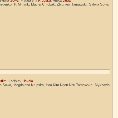
 Sylwia
Sowa
, Magdalena
Krupska
, Aneta
Duda
.
ozdenko, P. Minarik, Maciej Chrobak, Zbigniew Tarnawski, Sylwia Sowa,
urlim
, Ladislav
Havela
.
 Sylwia Sowa, Magdalena Krupska, Hoa Kim-Ngan Nhu-Tarnawska, Mykhaylo