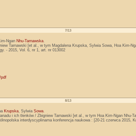
7/13
Kim-Ngan
Nhu-Tarnawska
.
Zbigniew Tarnawski [et al., w tym Magdalena Krupska, Sylwia Sowa, Hoa Kim-
 - 2015, Vol. 6, nr 1, art. nr 013002
/pdf
8/13
na
Krupska
, Sylwia
Sowa
.
anadu i ich tlenków / Zbigniew Tarnawski [et al., w tym Hoa Kim-Ngan Nhu-
gólnopolska interdyscyplinarna konferencja naukowa : [20-21 czerwca 2015, Kra