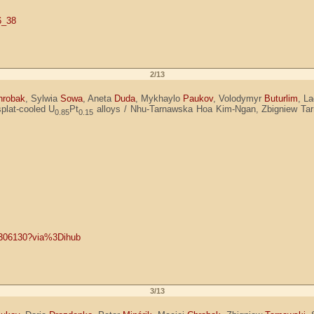
6_38
2/13
hrobak
, Sylwia
Sowa
, Aneta
Duda
, Mykhaylo
Paukov
, Volodymyr
Buturlim
, L
plat-cooled U
Pt
alloys / Nhu-Tarnawska Hoa Kim-Ngan, Zbigniew Tar
0.85
0.15
17306130?via%3Dihub
3/13