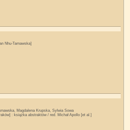
Ngan Nhu-Tarnawska]
Tarnawska, Magdalena Krupska, Sylwia Sowa
ków] : książka abstraktów / red. Michał Apollo [et al.]