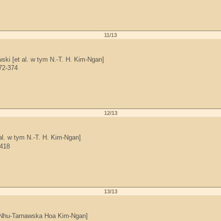
11/13
ski [et al. w tym N.-T. H. Kim-Ngan]
372-374
12/13
al. w tym N.-T. H. Kim-Ngan]
-418
13/13
m Nhu-Tarnawska Hoa Kim-Ngan]