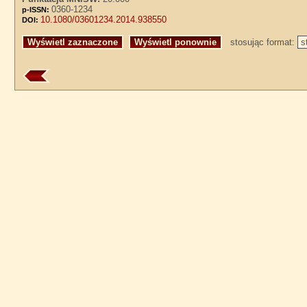
0360-1234
p-ISSN:
10.1080/03601234.2014.938550
DOI:
stosując format: