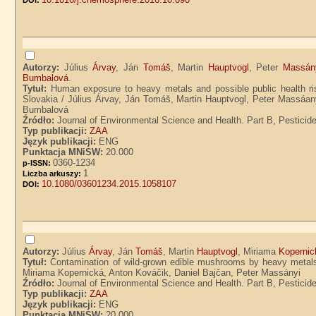
DOI:
Autorzy:
Július
Árvay
, Ján
Tomáš
, Martin
Hauptvogl
, Peter
Massán
Bumbalová
.
Tytuł:
Human exposure to heavy metals and possible public health ri
Slovakia / Július Árvay, Ján Tomáš, Martin Hauptvogl, Peter Massá
Bumbalová
Źródło:
Journal of Environmental Science and Health. Part B, Pesticide
Typ publikacji:
ZAA
Język publikacji:
ENG
Punktacja MNiSW:
20.000
0360-1234
p-ISSN:
1
Liczba arkuszy:
10.1080/03601234.2015.1058107
DOI:
Autorzy:
Július
Árvay
, Ján
Tomáš
, Martin
Hauptvogl
, Miriama
Kopernic
Tytuł:
Contamination of wild-grown edible mushrooms by heavy metals
Miriama Kopernická, Anton Kováčik, Daniel Bajčan, Peter Massányi
Źródło:
Journal of Environmental Science and Health. Part B, Pesticide
Typ publikacji:
ZAA
Język publikacji:
ENG
Punktacja MNiSW:
20.000