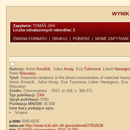
WYNIK
Zapytanie:
TOMÁŠ JÁN
Liczba odnalezionych rekordów:
3
ZMIANA FORMATU
|
DRUKUJ
|
POBIERZ
|
NOWE ZAPYTANIE
Autorzy:
Anton
Kováčik
, Julius
Arvay
, Eva
Tušimová
, Ľuboš
Harango
Peter
Massányi
.
Tytuł:
Seasonal variations in the blood concentration of selected heav
Anton Kovacik, Julius Arvay, Eva Tusimova, Lubos Harangozo, Eva 
Massanyi
Źródło:
Chemosphere. - 2017, nr 168, s. 365-371
Typ publikacji:
ZAA
Język publikacji:
ENG
Punktacja MNiSW:
35.000
Inne bazy podające opis:
Scopus
0045-6535
p-ISSN:
http://www.ncbi.nlm.nih.gov/pubmed/27810536
Adres url:
10.1016/j.chemosphere.2016.10.090