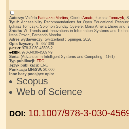
Autorzy:
Valéría
Farinazzo Martins
, Cibelle
Amato
, Łukasz
Tomczyk
, 
Tytuł:
Accessibility Recommendations for Open Educational Resources
Łukasz Tomczyk, Solomon Sunday Oyelere, Maria Amelia Eliseo and Is
Źródło:
W: Trends and Innovations in Information Systems and Technolo
Irena Orovic, Fernando Moreira
Adres wydawniczy:
Switzerland : Springer, 2020
Opis fizyczny:
S. 387-396
978-3-030-45696-2
p-ISBN:
978-3-030-45697-9
e-ISBN:
Seria:
(Advances in Intelligent Systems and Computing ; 1161)
Typ publikacji:
ZRO
Język publikacji:
ENG
Punktacja MNiSW:
20.000
Inne bazy podające opis:
Scopus
Web of Science
10.1007/978-3-030-456
DOI: