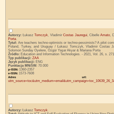
Autorzy:
Łukasz
Tomczyk
, Vladimir
Costas Jauregui
, Cibelle
Amato
, 
Porta
.
Tytuł:
Are teachers techno-optimists or techno-pessimists? A pilot com
Poland, Turkey, and Uruguay / Łukasz Tomczyk, Vladimir Costas Já
Solomon Sunday Oyelere, Özgür Yaşar Akyar & Mariana Porta
Źródło:
Education and Information Technologies. - 2021, Vol. 26, s. 27
Typ publikacji:
ZAA
Język publikacji:
ENG
Punktacja MNiSW:
70.000
1360-2357
p-ISSN:
1573-7608
e-ISSN:
Adres u
utm_source=toc&utm_medium=email&utm_campaign=toc_10639_26_3&
Autorzy:
Łukasz
Tomczyk
.
Tytuł:
Attitude to ICT and Self-Evaluation of Fluency in Using New Di