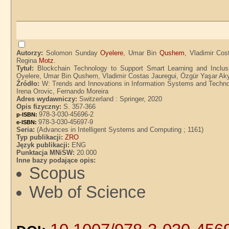
Autorzy:
Solomon Sunday
Oyelere
, Umar Bin
Qushem
, Vladimir Co
Regina
Motz
.
Tytuł:
Blockchain Technology to Support Smart Learning and Inclu
Oyelere, Umar Bin Qushem, Vladimir Costas Jauregui, Özgür Yaşar Ak
Źródło:
W: Trends and Innovations in Information Systems and Technolo
Irena Orovic, Fernando Moreira
Adres wydawniczy:
Switzerland : Springer, 2020
Opis fizyczny:
S. 357-366
978-3-030-45696-2
p-ISBN:
978-3-030-45697-9
e-ISBN:
Seria:
(Advances in Intelligent Systems and Computing ; 1161)
Typ publikacji:
ZRO
Język publikacji:
ENG
Punktacja MNiSW:
20.000
Inne bazy podające opis:
Scopus
Web of Science