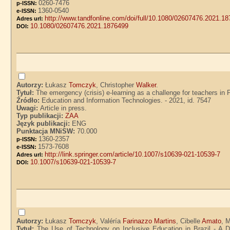
0260-7476
p-ISSN:
1360-0540
e-ISSN:
http://www.tandfonline.com/doi/full/10.1080/02607476.2021.
Adres url:
10.1080/02607476.2021.1876499
DOI:
Autorzy:
Łukasz
Tomczyk
, Christopher
Walker
.
Tytuł:
The emergency (crisis) e-learning as a challenge for teachers i
Źródło:
Education and Information Technologies. - 2021, id. 7547
Uwagi:
Article in press.
Typ publikacji:
ZAA
Język publikacji:
ENG
Punktacja MNiSW:
70.000
1360-2357
p-ISSN:
1573-7608
e-ISSN:
http://link.springer.com/article/10.1007/s10639-021-10539-7
Adres url:
10.1007/s10639-021-10539-7
DOI:
Autorzy:
Łukasz
Tomczyk
, Valéría
Farinazzo Martins
, Cibelle
Amato
, 
Tytuł:
The Use of Technology on Inclusive Education in Brazil - A 