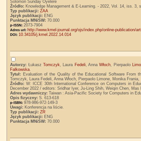
Solomon Sunday Oyelere
Źródło:
Knowledge Management & E-Learning. - 2022, Vol. 14, iss. 3, 
Typ publikacji:
ZAA
Język publikacji:
ENG
Punktacja MNiSW:
70.000
2073-7904
p-ISSN:
http://www.kmel-journal.org/ojs/index.php/online-publication/ar
Adres url:
10.34105/j.kmel.2022.14.014
DOI:
Autorzy:
Łukasz
Tomczyk
, Laura
Fedeli
, Anna
Włoch
, Pierpaolo
Lim
Falkowska
.
Tytuł:
Evaluation of the Quality of the Educational Software From t
Tomczyk, Laura Fedeli, Anna Włoch, Pierpaolo Limone, Monika Frania, 
Źródło:
W: ICCE 30th International Conference on Computers in Edu
December 2022 / editors: Sridhar Iyer, Ju-Ling Shih, Weiqin Chen, Ma
Adres wydawniczy:
Taiwan : Asia-Pacific Society for Computers in Ed
Opis fizyczny:
S. 613-618
978-986-972-149-3
p-ISBN:
Uwagi:
Konferencja na liście.
Typ publikacji:
ZR
Język publikacji:
ENG
Punktacja MNiSW:
70.000