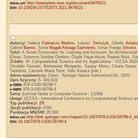
http://ieeexplore.ieee.org/document/9476521
Adres url:
10.23919/CISTI52073.2021.9476521
DOI:
Autorzy:
Valéría
Farinazzo Martins
, Łukasz
Tomczyk
, Cibelle
Amato
Gabriel
Barros
, Sonia
Magali Arteaga Sarmiento
, Ismar Frango
Silveira
.
Tytuł:
A Smart Ecosystem for Learning and Inclusion: An Architectura
Eliseo, Solomon Sunday Oyelere, Özgür Yaşar Akyar, Regina Motz, Gabr
Źródło:
W: Computational Science and Its Applications - ICCSA 2020 : 
Osvaldo Gervasi, Beniamino Murgante, Sanjay Misra, Chiara Garau,
Tarantino, Carmelo Maria Torre, Yeliz Karaca (eds.)
Adres wydawniczy:
Cham : Springer Nature Switzerland AG, 2020
Opis fizyczny:
S. 601-616
978-3-030-58798-7
p-ISBN:
978-3-030-58799-4
e-ISBN:
Seria:
(Lecture Notes in Computer Science ; 12249)
Uwagi:
(ICCSA - International Conference on Computational Science and
Typ publikacji:
ZR
Język publikacji:
ENG
Punktacja MNiSW:
20.000
http://link.springer.com/chapter/10.1007/978-3-030-58799-4_4
Adres url:
10.1007/978-3-030-58799-4
DOI: