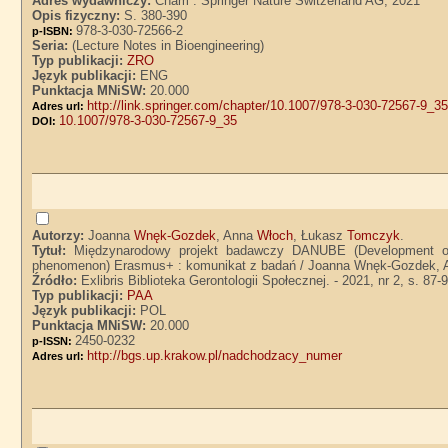
Adres wydawniczy:
Cham : Springer Nature Switzerland AG, 2021
Opis fizyczny:
S. 380-390
978-3-030-72566-2
p-ISBN:
Seria:
(Lecture Notes in Bioengineering)
Typ publikacji:
ZRO
Język publikacji:
ENG
Punktacja MNiSW:
20.000
http://link.springer.com/chapter/10.1007/978-3-030-72567-9_3
Adres url:
10.1007/978-3-030-72567-9_35
DOI:
Autorzy:
Joanna
Wnęk-Gozdek
, Anna
Włoch
, Łukasz
Tomczyk
.
Tytuł:
Międzynarodowy projekt badawczy DANUBE (Development of n
phenomenon) Erasmus+ : komunikat z badań / Joanna Wnęk-Gozdek,
Źródło:
Exlibris Biblioteka Gerontologii Społecznej. - 2021, nr 2, s. 87-
Typ publikacji:
PAA
Język publikacji:
POL
Punktacja MNiSW:
20.000
2450-0232
p-ISSN:
http://bgs.up.krakow.pl/nadchodzacy_numer
Adres url: