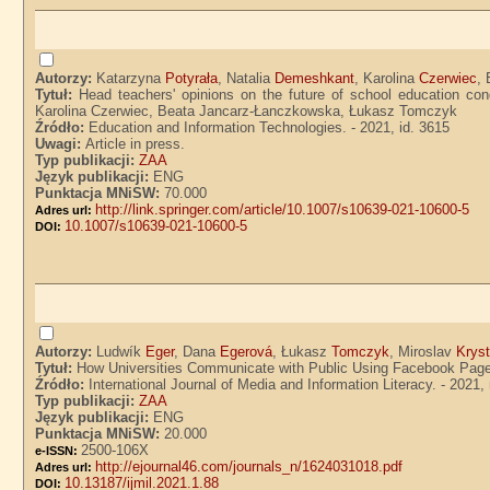
Autorzy:
Katarzyna
Potyrała
, Natalia
Demeshkant
, Karolina
Czerwiec
,
Tytuł:
Head teachers' opinions on the future of school education co
Karolina Czerwiec, Beata Jancarz-Łanczkowska, Łukasz Tomczyk
Źródło:
Education and Information Technologies. - 2021, id. 3615
Uwagi:
Article in press.
Typ publikacji:
ZAA
Język publikacji:
ENG
Punktacja MNiSW:
70.000
http://link.springer.com/article/10.1007/s10639-021-10600-5
Adres url:
10.1007/s10639-021-10600-5
DOI:
Autorzy:
Ludwík
Eger
, Dana
Egerová
, Łukasz
Tomczyk
, Miroslav
Krys
Tytuł:
How Universities Communicate with Public Using Facebook Page
Źródło:
International Journal of Media and Information Literacy. - 2021, 
Typ publikacji:
ZAA
Język publikacji:
ENG
Punktacja MNiSW:
20.000
2500-106X
e-ISSN:
http://ejournal46.com/journals_n/1624031018.pdf
Adres url:
10.13187/ijmil.2021.1.88
DOI: