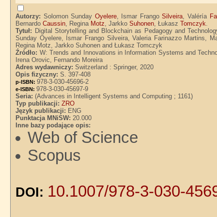
Autorzy:
Solomon Sunday
Oyelere
, Ismar Frango
Silveira
, Valéría
Fa
Bernardo
Caussin
, Regina
Motz
, Jarkko
Suhonen
, Łukasz
Tomczyk
.
Tytuł:
Digital Storytelling and Blockchain as Pedagogy and Technolo
Sunday Oyelere, Ismar Frango Silveira, Valeria Farinazzo Martins, M
Regina Motz, Jarkko Suhonen and Łukasz Tomczyk
Źródło:
W: Trends and Innovations in Information Systems and Technolo
Irena Orovic, Fernando Moreira
Adres wydawniczy:
Switzerland : Springer, 2020
Opis fizyczny:
S. 397-408
978-3-030-45696-2
p-ISBN:
978-3-030-45697-9
e-ISBN:
Seria:
(Advances in Intelligent Systems and Computing ; 1161)
Typ publikacji:
ZRO
Język publikacji:
ENG
Punktacja MNiSW:
20.000
Inne bazy podające opis:
Web of Science
Scopus
10.1007/978-3-030-456
DOI: