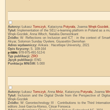
Autorzy:
Łukasz
Tomczyk
, Katarzyna
Potyrała
, Joanna
Wnęk-Gozdek
Tytuł:
Implementation of the SELI e-learning platform in Poland as a mu
Wnęk-Gozdek, Anna Włoch, Nataliia Demeshkant
Źródło:
W: Reflections on Inclusion and ICT : in the context of Sma
Akyar, Solomon Sunday Oyelere, Giyasettin Demirhan
Adres wydawniczy:
Ankara : Hacettepe University, 2021
Opis fizyczny:
S. 109-164
978-975-491-513-6
p-ISBN:
Typ publikacji:
ZRO
Język publikacji:
ENG
Punktacja MNiSW:
5.000
Autorzy:
Łukasz
Tomczyk
, Anna
Mróz
, Katarzyna
Potyrała
, Joanna
Wn
Tytuł:
Inclusion and the Digital Divide from the Perspective of Dig
Wnęk-Gozdek
Źródło:
W: Gerontechnology III : Contributions to the Third Interna
editors José García-Alonso, César Fonseca