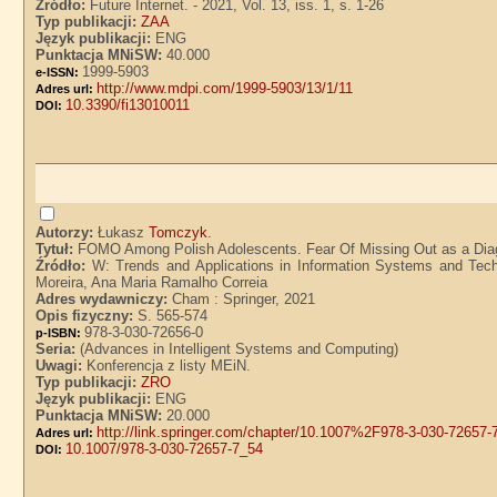
Źródło:
Future Internet. - 2021, Vol. 13, iss. 1, s. 1-26
Typ publikacji:
ZAA
Język publikacji:
ENG
Punktacja MNiSW:
40.000
1999-5903
e-ISSN:
http://www.mdpi.com/1999-5903/13/1/11
Adres url:
10.3390/fi13010011
DOI:
Autorzy:
Łukasz
Tomczyk
.
Tytuł:
FOMO Among Polish Adolescents. Fear Of Missing Out as a Dia
Źródło:
W: Trends and Applications in Information Systems and Techn
Moreira, Ana Maria Ramalho Correia
Adres wydawniczy:
Cham : Springer, 2021
Opis fizyczny:
S. 565-574
978-3-030-72656-0
p-ISBN:
Seria:
(Advances in Intelligent Systems and Computing)
Uwagi:
Konferencja z listy MEiN.
Typ publikacji:
ZRO
Język publikacji:
ENG
Punktacja MNiSW:
20.000
http://link.springer.com/chapter/10.1007%2F978-3-030-72657-
Adres url:
10.1007/978-3-030-72657-7_54
DOI: