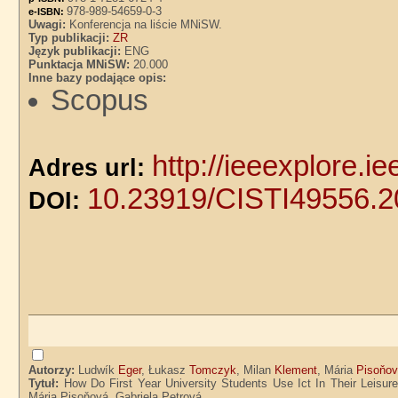
978-989-54659-0-3
e-ISBN:
Uwagi:
Konferencja na liście MNiSW.
Typ publikacji:
ZR
Język publikacji:
ENG
Punktacja MNiSW:
20.000
Inne bazy podające opis:
Scopus
http://ieeexplore.
Adres url:
10.23919/CISTI49556.
DOI:
Autorzy:
Ludwík
Eger
, Łukasz
Tomczyk
, Milan
Klement
, Mária
Pisoňo
Tytuł:
How Do First Year University Students Use Ict In Their Leisu
Mária Pisoňová, Gabriela Petrová