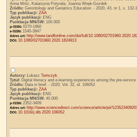
Anna Mróz, Katarzyna Potyrala, Joanna Wnęk-Gozdek
Źródło:
Gerontology and Geriatrics Education. - 2020, 43, nr 1, s. 132-
Typ publikacji:
ZAA
Język publikacji:
ENG
Punktacja MNiSW:
100.000
0270-1960
p-ISSN:
1545-3847
e-ISSN:
http://www.tandfonline.com/doi/full/10.1080/02701960.2020.
Adres url:
10.1080/02701960.2020.1824913
DOI:
Autorzy:
Łukasz
Tomczyk
.
Tytuł:
Digital literacy and e-learning experiences among the pre-servi
Źródło:
Data in brief. - 2020, Vol. 32, id. 106052
Typ publikacji:
ZAA
Język publikacji:
ENG
Punktacja MNiSW:
40.000
2352-3409
p-ISSN:
http://www.sciencedirect.com/science/article/pii/S23523409
Adres url:
10.1016/j.dib.2020.106052
DOI: