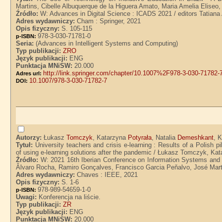
Martins, Cibelle Albuquerque de la Higuera Amato, Maria Amelia Eliseo,
Źródło:
W: Advances in Digital Science : ICADS 2021 / editors Tatiana
Adres wydawniczy:
Cham : Springer, 2021
Opis fizyczny:
S. 105-115
978-3-030-71781-0
p-ISBN:
Seria:
(Advances in Intelligent Systems and Computing)
Typ publikacji:
ZRO
Język publikacji:
ENG
Punktacja MNiSW:
20.000
http://link.springer.com/chapter/10.1007%2F978-3-030-71782-
Adres url:
10.1007/978-3-030-71782-7
DOI:
Autorzy:
Łukasz
Tomczyk
, Katarzyna
Potyrała
, Natalia
Demeshkant
, 
Tytuł:
University teachers and crisis e-learning : Results of a Polish pi
of using e-learning solutions after the pandemic / Łukasz Tomczyk, Ka
Źródło:
W: 2021 16th Iberian Conference on Information Systems and T
Âlvaro Rocha, Ramiro Gonçalves, Francisco Garcia Peňalvo, José Mart
Adres wydawniczy:
Chaves : IEEE, 2021
Opis fizyczny:
S. 1-6
978-989-54659-1-0
p-ISBN:
Uwagi:
Konferencja na liście.
Typ publikacji:
ZR
Język publikacji:
ENG
Punktacja MNiSW:
20.000