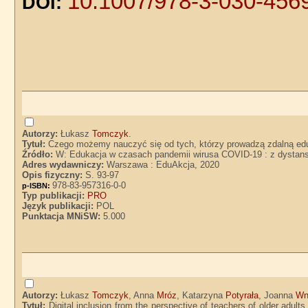
10.1007/978-3-030-456
DOI:
Autorzy:
Łukasz
Tomczyk
.
Tytuł:
Czego możemy nauczyć się od tych, którzy prowadzą zdalną e
Źródło:
W: Edukacja w czasach pandemii wirusa COVID-19 : z dystans
Adres wydawniczy:
Warszawa : EduAkcja, 2020
Opis fizyczny:
S. 93-97
978-83-957316-0-0
p-ISBN:
Typ publikacji:
PRO
Język publikacji:
POL
Punktacja MNiSW:
5.000
Autorzy:
Łukasz
Tomczyk
, Anna
Mróz
, Katarzyna
Potyrała
, Joanna
Wn
Tytuł:
Digital inclusion from the perspective of teachers of older adu