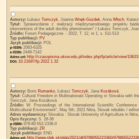
Autorzy:
Łukasz
Tomczyk
, Joanna
Wnęk-Gozdek
, Anna
Włoch
, Katar
Tytuł:
Sprawozdanie z realizacji międzynarodowego projektu bad
interventions of the adult docility phenomenon" / Łukasz Tomczyk, 
Źródło:
Forum Pedagogiczne. - 2022, T. 12, nr 1, s. 511-513
Typ publikacji:
PV
Język publikacji:
POL
2083-6325
p-ISSN:
2449-7142
e-ISSN:
http://czasopisma.uksw.edu.pl/index.php/fp/article/view/10633
Adres url:
10.21697/fp.2022.1.32
DOI:
Autorzy:
Boris
Rumanko
, Łukasz
Tomczyk
, Jana
Kozáková
.
Tytuł:
Cultural Freedom in Multinationals Operating in Slovakia with
Tomczyk, Jana Kozáková
Źródło:
W: Proceedings of the International Scientific Conferenc
Multicultural Environment", May 5th, 2021 Nitra, Slovak rebublic / edít
Adres wydawniczy:
Slovakia : Slovak University of Agriculture in Nitra
Opis fizyczny:
S. 28-38
978-80-552-2336-0
p-ISBN:
Typ publikacji:
ZR
Język publikacji:
ENG
http://www.slpk.sk/eldo/2021/dl/9788055223360/97880552233
Adres url: