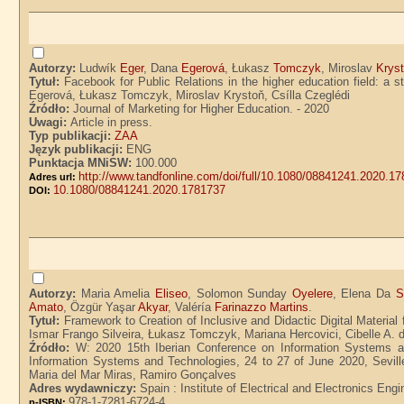
Autorzy:
Ludwík
Eger
, Dana
Egerová
, Łukasz
Tomczyk
, Miroslav
Krys
Tytuł:
Facebook for Public Relations in the higher education field: a
Egerová, Łukasz Tomczyk, Miroslav Krystoň, Csílla Czeglédi
Źródło:
Journal of Marketing for Higher Education. - 2020
Uwagi:
Article in press.
Typ publikacji:
ZAA
Język publikacji:
ENG
Punktacja MNiSW:
100.000
http://www.tandfonline.com/doi/full/10.1080/08841241.2020.1
Adres url:
10.1080/08841241.2020.1781737
DOI:
Autorzy:
Maria Amelia
Eliseo
, Solomon Sunday
Oyelere
, Elena Da
S
Amato
, Özgür Yaşar
Akyar
, Valéría
Farinazzo Martins
.
Tytuł:
Framework to Creation of Inclusive and Didactic Digital Material
Ismar Frango Silveira, Łukasz Tomczyk, Mariana Hercovici, Cibelle A. 
Źródło:
W: 2020 15th Iberian Conference on Information Systems an
Information Systems and Technologies, 24 to 27 of June 2020, Sevill
Maria del Mar Miras, Ramiro Gonçalves
Adres wydawniczy:
Spain : Institute of Electrical and Electronics Eng
978-1-7281-6724-4
p-ISBN: