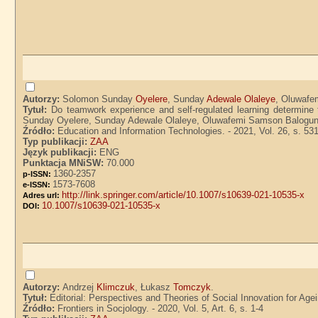
Autorzy:
Solomon Sunday
Oyelere
, Sunday
Adewale Olaleye
, Oluwaf
Tytuł:
Do teamwork experience and self-regulated learning determine
Sunday Oyelere, Sunday Adewale Olaleye, Oluwafemi Samson Balogu
Źródło:
Education and Information Technologies. - 2021, Vol. 26, s. 53
Typ publikacji:
ZAA
Język publikacji:
ENG
Punktacja MNiSW:
70.000
1360-2357
p-ISSN:
1573-7608
e-ISSN:
http://link.springer.com/article/10.1007/s10639-021-10535-x
Adres url:
10.1007/s10639-021-10535-x
DOI:
Autorzy:
Andrzej
Klimczuk
, Łukasz
Tomczyk
.
Tytuł:
Editorial: Perspectives and Theories of Social Innovation for A
Źródło:
Frontiers in Socjology. - 2020, Vol. 5, Art. 6, s. 1-4