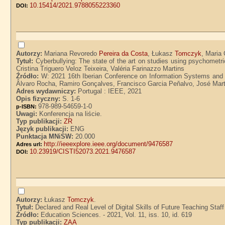
10.15414/2021.9788055223360
DOI:
Autorzy:
Mariana Revoredo
Pereira da Costa
, Łukasz
Tomczyk
, Maria 
Tytuł:
Cyberbullying: The state of the art on studies using psychomet
Cristina Triguero Veloz Teixeira, Valéria Farinazzo Martins
Źródło:
W: 2021 16th Iberian Conference on Information Systems and T
Âlvaro Rocha, Ramiro Gonçalves, Francisco Garcia Peňalvo, José Mart
Adres wydawniczy:
Portugal : IEEE, 2021
Opis fizyczny:
S. 1-6
978-989-54659-1-0
p-ISBN:
Uwagi:
Konferencja na liście.
Typ publikacji:
ZR
Język publikacji:
ENG
Punktacja MNiSW:
20.000
http://ieeexplore.ieee.org/document/9476587
Adres url:
10.23919/CISTI52073.2021.9476587
DOI:
Autorzy:
Łukasz
Tomczyk
.
Tytuł:
Declared and Real Level of Digital Skills of Future Teaching Sta
Źródło:
Education Sciences. - 2021, Vol. 11, iss. 10, id. 619
Typ publikacji:
ZAA