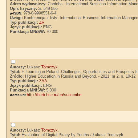
Adres wydawniczy:
Cordoba : International Business Information Ma
Opis fizyczny:
S. 549-556
978-0-9998551-6-4
p-ISBN:
Uwagi:
Konferencja z listy: International Business Information Manage
Typ publikacji:
ZR
Język publikacji:
ENG
Punktacja MNiSW:
70.000
Autorzy:
Łukasz
Tomczyk
.
Tytuł:
E-Learning in Poland: Challenges, Opportunities and Prospects
Źródło:
Higher Education in Russia and Beyond. - 2021, nr 2, s. 10-12
Typ publikacji:
ZAA
Język publikacji:
ENG
Punktacja MNiSW:
5.000
http://herb.hse.ru/en/subscribe
Adres url:
Autorzy:
Łukasz
Tomczyk
.
Tytuł:
Evaluation of Digital Piracy by Youths / Łukasz Tomczyk