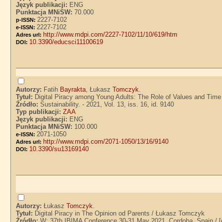
Język publikacji:
ENG
Punktacja MNiSW:
70.000
2227-7102
p-ISSN:
2227-7102
e-ISSN:
http://www.mdpi.com/2227-7102/11/10/619/htm
Adres url:
10.3390/educsci11100619
DOI:
Autorzy:
Fatih
Bayrakta
, Łukasz
Tomczyk
.
Tytuł:
Digital Piracy among Young Adults: The Role of Values and Time
Źródło:
Sustainability. - 2021, Vol. 13, iss. 16, id. 9140
Typ publikacji:
ZAA
Język publikacji:
ENG
Punktacja MNiSW:
100.000
2071-1050
e-ISSN:
http://www.mdpi.com/2071-1050/13/16/9140
Adres url:
10.3390/su13169140
DOI:
Autorzy:
Łukasz
Tomczyk
.
Tytuł:
Digital Piracy in The Opinion od Parents / Łukasz Tomczyk
Źródło:
W: 37th IBIMA Conference 30-31 May 2021, Cordoba, Spain / [e