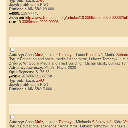
Typ publikacji:
ZAA
Język publikacji:
ENG
Punktacja MNiSW:
20.000
2297-7775
e-ISSN:
http://www.frontiersin.org/articles/10.3389/fsoc.2020.00006/full
Adres url:
10.3389/fsoc.2020.00006
DOI:
Autorzy:
Anna
Mróz
, Łukasz
Tomczyk
, Lucie
Rohlíková
, Martin
Schube
Tytuł:
Education and social media / Anna Mróz, Łukasz Tomczyk, Lucie
Źródło:
W: Social Media and Trust Building / Michal Mičík, Łukasz Tom
Adres wydawniczy:
Plzeň : Nava, 2020
Opis fizyczny:
S. 76-88
978-80-7211-577-8
p-ISBN:
Typ publikacji:
ZRO
Język publikacji:
ENG
Punktacja MNiSW:
5.000
Autorzy:
Anna
Mróz
, Łukasz
Tomczyk
, Michaela
Sládkayová
, Klára
Ve
Tytuł:
Educational scenarios / Anna Mróz. Łukasz Tomczyk, Michaela S