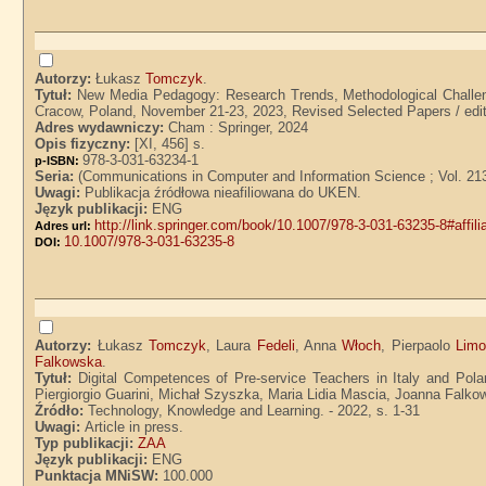
Autorzy:
Łukasz
Tomczyk
.
Tytuł:
New Media Pedagogy: Research Trends, Methodological Challen
Cracow, Poland, November 21-23, 2023, Revised Selected Papers / ed
Adres wydawniczy:
Cham : Springer, 2024
Opis fizyczny:
[XI, 456] s.
978-3-031-63234-1
p-ISBN:
Seria:
(Communications in Computer and Information Science ; Vol. 21
Uwagi:
Publikacja źródłowa nieafiliowana do UKEN.
Język publikacji:
ENG
http://link.springer.com/book/10.1007/978-3-031-63235-8#affili
Adres url:
10.1007/978-3-031-63235-8
DOI:
Autorzy:
Łukasz
Tomczyk
, Laura
Fedeli
, Anna
Włoch
, Pierpaolo
Lim
Falkowska
.
Tytuł:
Digital Competences of Pre-service Teachers in Italy and Pol
Piergiorgio Guarini, Michał Szyszka, Maria Lidia Mascia, Joanna Falk
Źródło:
Technology, Knowledge and Learning. - 2022, s. 1-31
Uwagi:
Article in press.
Typ publikacji:
ZAA
Język publikacji:
ENG
Punktacja MNiSW:
100.000