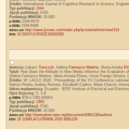
Źródło:
International Journal of Cognitive Research in Science, Enginee
Typ publikacji:
ZAA
Język publikacji:
ENG
Punktacja MNiSW:
20.000
2334-847X
p-ISSN:
2334-8496
e-ISSN:
http://www.ijcrsee.com/index.php/ijcrsee/article/view/314
Adres url:
10.5937/IJCRSEE2002035E
DOI:
Autorzy:
Łukasz
Tomczyk
, Valéría
Farinazzo Martins
, Maria Amelia
El
Tytuł:
How Does the Attitude to New Media influence the Evaluation 
Valéria Farinazzo Martins, Maria Amelia Eliseo, Ismar Frango Silveira
Źródło:
W: LACLO 2020 : Proceedings of the XV Conferencia Latinoamer
Nelson Piedra, Audrey Romero, Elizabeth Cadme, Mario Chacón, Antoni
Adres wydawniczy:
Ecuador : IEEE Institute of Electrical and Electro
Opis fizyczny:
S. 1-8
978-1-7281-9268-0
p-ISBN:
Typ publikacji:
ZRO
Język publikacji:
ENG
Punktacja MNiSW:
20.000
http://ieeexplore.ieee.org/document/9381130/authors
Adres url:
10.1109/LACLO50806.2020.9381130
DOI: