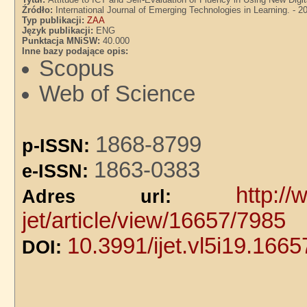
Źródło:
International Journal of Emerging Technologies in Learning. - 20
Typ publikacji:
ZAA
Język publikacji:
ENG
Punktacja MNiSW:
40.000
Inne bazy podające opis:
Scopus
Web of Science
1868-8799
p-ISSN:
1863-0383
e-ISSN:
http://
Adres url:
jet/article/view/16657/7985
10.3991/ijet.vl5i19.1665
DOI: