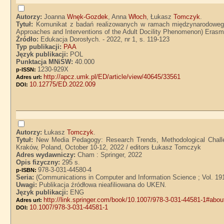
Autorzy:
Joanna
Wnęk-Gozdek
, Anna
Włoch
, Łukasz
Tomczyk
.
Tytuł:
Komunikat z badań realizowanych w ramach międzynarodoweg
Approaches and Interventions of the Adult Docility Phenomenon) Er
Źródło:
Edukacja Dorosłych. - 2022, nr 1, s. 119-123
Typ publikacji:
PAA
Język publikacji:
POL
Punktacja MNiSW:
40.000
1230-929X
p-ISSN:
http://apcz.umk.pl/ED/article/view/40645/33561
Adres url:
10.12775/ED.2022.009
DOI:
Autorzy:
Łukasz
Tomczyk
.
Tytuł:
New Media Pedagogy: Research Trends, Methodological Challe
Kraków, Poland, October 10-12, 2022 / editors Łukasz Tomczyk
Adres wydawniczy:
Cham : Springer, 2022
Opis fizyczny:
295 s.
978-3-031-44580-4
p-ISBN:
Seria:
(Communications in Computer and Information Science ; Vol. 19
Uwagi:
Publikacja źródłowa nieafiliowana do UKEN.
Język publikacji:
ENG
http://link.springer.com/book/10.1007/978-3-031-44581-1#abou
Adres url:
10.1007/978-3-031-44581-1
DOI: