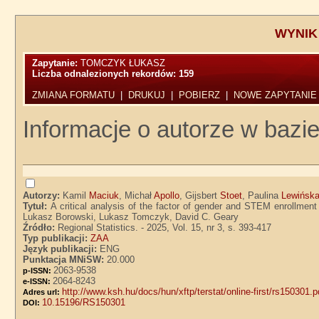
WYNIK
Zapytanie:
TOMCZYK ŁUKASZ
Liczba odnalezionych rekordów:
159
ZMIANA FORMATU
|
DRUKUJ
|
POBIERZ
|
NOWE ZAPYTANIE
Informacje o autorze w bazie
Autorzy:
Kamil
Maciuk
, Michał
Apollo
, Gijsbert
Stoet
, Paulina
Lewińsk
Tytuł:
A critical analysis of the factor of gender and STEM enrollment
Lukasz Borowski, Lukasz Tomczyk, David C. Geary
Źródło:
Regional Statistics. - 2025, Vol. 15, nr 3, s. 393-417
Typ publikacji:
ZAA
Język publikacji:
ENG
Punktacja MNiSW:
20.000
2063-9538
p-ISSN:
2064-8243
e-ISSN:
http://www.ksh.hu/docs/hun/xftp/terstat/online-first/rs150301.p
Adres url:
10.15196/RS150301
DOI: