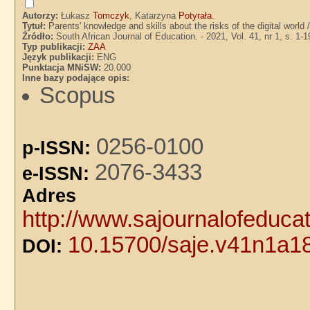
Autorzy:
Łukasz
Tomczyk
, Katarzyna
Potyrała
.
Tytuł:
Parents' knowledge and skills about the risks of the digital wor
Źródło:
South African Journal of Education. - 2021, Vol. 41, nr 1, s. 1-1
Typ publikacji:
ZAA
Język publikacji:
ENG
Punktacja MNiSW:
20.000
Inne bazy podające opis:
Scopus
0256-0100
p-ISSN:
2076-3433
e-ISSN:
Adre
http://www.sajournalofeducat
10.15700/saje.v41n1a1
DOI: