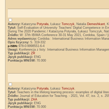
Autorzy:
Katarzyna
Potyrała
, Łukasz
Tomczyk
, Natalia
Demeshkant
, 
Tytuł:
Self-Evaluation of University Teachers' Digital Competence in
During The 2020 Pandemic / Katarzyna Potyrała, Łukasz Tomczyk, Nata
Źródło:
W: 37th IBIMA Conference 30-31 May 2021, Cordoba, Spain / [e
Adres wydawniczy:
Cordoba : International Business Information Ma
Opis fizyczny:
S. 319-332
978-0-9998551-6-4
p-ISBN:
Uwagi:
Konferencja z listy: International Business Information Manage
Typ publikacji:
ZR
Język publikacji:
ENG
Punktacja MNiSW:
70.000
Autorzy:
Katarzyna
Potyrała
, Łukasz
Tomczyk
.
Tytuł:
Teachers in the lifelong learning process: examples of digital li
Źródło:
Journal of Education for Teaching. - 2021, Vol. 47, iss. 2, s. 2
Typ publikacji:
ZAA
Język publikacji:
ENG
Punktacja MNiSW:
70.000