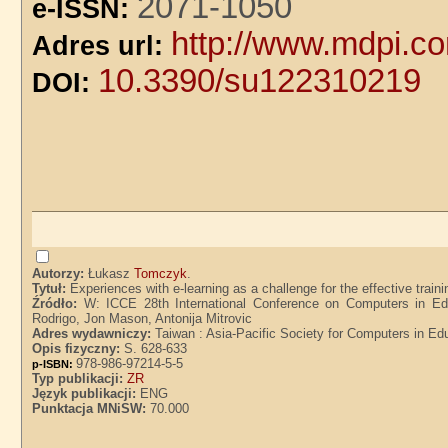
2071-1050
e-ISSN:
http://www.mdpi.c
Adres url:
10.3390/su122310219
DOI:
Autorzy:
Łukasz
Tomczyk
.
Tytuł:
Experiences with e-learning as a challenge for the effective trai
Źródło:
W: ICCE 28th International Conference on Computers in Ed
Rodrigo, Jon Mason, Antonija Mitrovic
Adres wydawniczy:
Taiwan : Asia-Pacific Society for Computers in Ed
Opis fizyczny:
S. 628-633
978-986-97214-5-5
p-ISBN:
Typ publikacji:
ZR
Język publikacji:
ENG
Punktacja MNiSW:
70.000