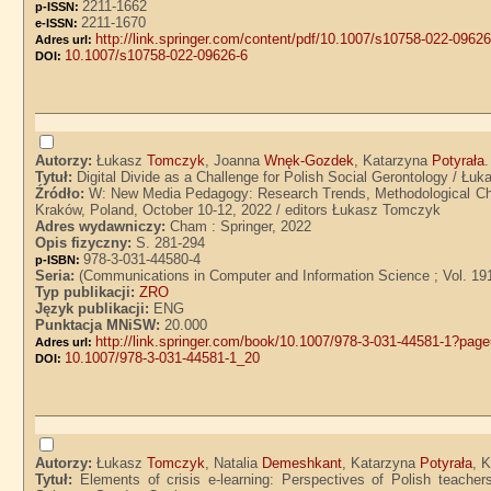
2211-1662
p-ISSN:
2211-1670
e-ISSN:
http://link.springer.com/content/pdf/10.1007/s10758-022-09626
Adres url:
10.1007/s10758-022-09626-6
DOI:
Autorzy:
Łukasz
Tomczyk
, Joanna
Wnęk-Gozdek
, Katarzyna
Potyrała
.
Tytuł:
Digital Divide as a Challenge for Polish Social Gerontology / 
Źródło:
W: New Media Pedagogy: Research Trends, Methodological Chal
Kraków, Poland, October 10-12, 2022 / editors Łukasz Tomczyk
Adres wydawniczy:
Cham : Springer, 2022
Opis fizyczny:
S. 281-294
978-3-031-44580-4
p-ISBN:
Seria:
(Communications in Computer and Information Science ; Vol. 19
Typ publikacji:
ZRO
Język publikacji:
ENG
Punktacja MNiSW:
20.000
http://link.springer.com/book/10.1007/978-3-031-44581-1?pag
Adres url:
10.1007/978-3-031-44581-1_20
DOI:
Autorzy:
Łukasz
Tomczyk
, Natalia
Demeshkant
, Katarzyna
Potyrała
, 
Tytuł:
Elements of crisis e-learning: Perspectives of Polish teache