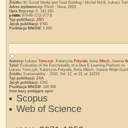
Źródło:
W: Social Media and Trust Building / Michal Mičík, Łukasz Tom
Adres wydawniczy:
Plzeň : Nava, 2020
Opis fizyczny:
S. 141-155
978-80-7211-577-8
p-ISBN:
Typ publikacji:
ZRO
Język publikacji:
ENG
Punktacja MNiSW:
5.000
Autorzy:
Łukasz
Tomczyk
, Katarzyna
Potyrała
, Anna
Włoch
, Joanna
W
Tytuł:
Evaluation of the Functionality of a New E-Learning Platform vs.
Łukasz Tomczyk, Katarzyna Potyrała, Anna Włoch, Joanna Wnęk-Gozd
Źródło:
Sustainability. - 2020, Vol. 12, nr 23, id. 10219
Typ publikacji:
ZAA
Język publikacji:
ENG
Punktacja MNiSW:
100.000
Inne bazy podające opis:
Scopus
Web of Science