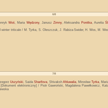
6/8
enryk
Woś
, Maria
Wędzony
, Janusz
Zimny
, Aleksandra
Ponitka
, Aurelia
Śl
 winter triticale / M. Tyrka, S. Oleszczuk, J. Rabiza-Swider, H. Wos, M. Wed
7/8
rzegorz
Uszyński
, Saida
Sharifova
, Shivaksh
Ahluwalia
, Mirosław
Tyrka
, Mar
 [Dokument elektroniczny] / Piotr Gawroński, Magdalena Pawełkowicz, Kata
zewska