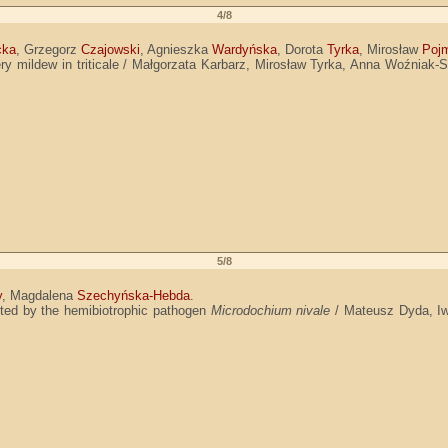
4/8
cka
, Grzegorz
Czajowski
, Agnieszka
Wardyńska
, Dorota
Tyrka
, Mirosław
Poj
owdery mildew in triticale / Małgorzata Karbarz, Mirosław Tyrka, Anna Woźni
5/8
y
, Magdalena
Szechyńska-Hebda
.
fected by the hemibiotrophic pathogen
Microdochium nivale
/ Mateusz Dyda, I