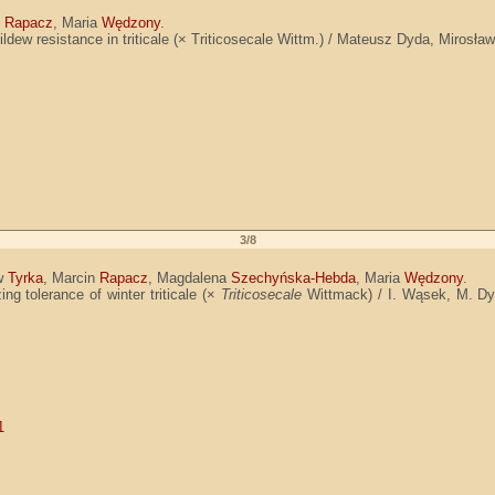
n
Rapacz
, Maria
Wędzony
.
dew resistance in triticale (× Triticosecale Wittm.) / Mateusz Dyda, Miros
3/8
aw
Tyrka
, Marcin
Rapacz
, Magdalena
Szechyńska-Hebda
, Maria
Wędzony
.
ing tolerance of winter triticale (×
Triticosecale
Wittmack) / I. Wąsek, M. D
1