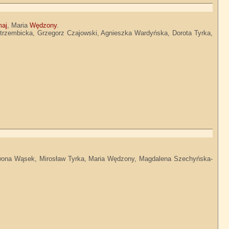
maj
, Maria
Wędzony
.
ak-Strzembicka, Grzegorz Czajowski, Agnieszka Wardyńska, Dorota Tyrka,
wona Wąsek, Mirosław Tyrka, Maria Wędzony, Magdalena Szechyńska-