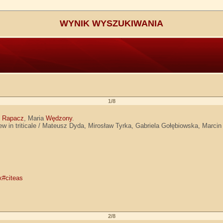
WYNIK WYSZUKIWANIA
1/8
n
Rapacz
, Maria
Wędzony
.
dew in triticale / Mateusz Dyda, Mirosław Tyrka, Gabriela Gołębiowska, Mar
x#citeas
2/8