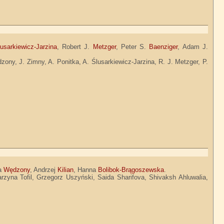
usarkiewicz-Jarzina
, Robert J.
Metzger
, Peter S.
Baenziger
, Adam J.
zony, J. Zimny, A. Ponitka, A. Ślusarkiewicz-Jarzina, R. J. Metzger, P.
ia
Wędzony
, Andrzej
Kilian
, Hanna
Bolibok-Brągoszewska
.
rzyna Tofil, Grzegorz Uszyński, Saida Sharifova, Shivaksh Ahluwalia,