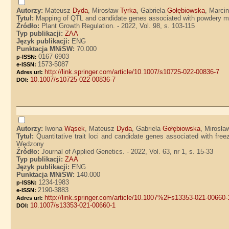
Autorzy:
Mateusz
Dyda
, Mirosław
Tyrka
, Gabriela
Gołębiowska
, Marci
Tytuł:
Mapping of QTL and candidate genes associated with powdery mil
Źródło:
Plant Growth Regulation. - 2022, Vol. 98, s. 103-115
Typ publikacji:
ZAA
Język publikacji:
ENG
Punktacja MNiSW:
70.000
0167-6903
p-ISSN:
1573-5087
e-ISSN:
http://link.springer.com/article/10.1007/s10725-022-00836-7
Adres url:
10.1007/s10725-022-00836-7
DOI:
Autorzy:
Iwona
Wąsek
, Mateusz
Dyda
, Gabriela
Gołębiowska
, Mirosł
Tytuł:
Quantitative trait loci and candidate genes associated with freez
Wędzony
Źródło:
Journal of Applied Genetics. - 2022, Vol. 63, nr 1, s. 15-33
Typ publikacji:
ZAA
Język publikacji:
ENG
Punktacja MNiSW:
140.000
1234-1983
p-ISSN:
2190-3883
e-ISSN:
http://link.springer.com/article/10.1007%2Fs13353-021-00660-
Adres url:
10.1007/s13353-021-00660-1
DOI: