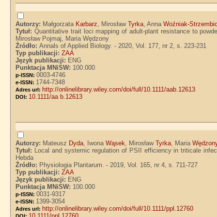
Autorzy:
Małgorzata
Karbarz
, Mirosław
Tyrka
, Anna
Woźniak-Strzembi
Tytuł:
Quantitative trait loci mapping of adult-plant resistance to p
Mirosław Pojmaj, Maria Wędzony
Źródło:
Annals of Applied Biology. - 2020, Vol. 177, nr 2, s. 223-231
Typ publikacji:
ZAA
Język publikacji:
ENG
Punktacja MNiSW:
100.000
0003-4746
p-ISSN:
1744-7348
e-ISSN:
http://onlinelibrary.wiley.com/doi/full/10.1111/aab.12613
Adres url:
10.1111/aa b.12613
DOI:
Autorzy:
Mateusz
Dyda
, Iwona
Wąsek
, Mirosław
Tyrka
, Maria
Wędzon
Tytuł:
Local and systemic regulation of PSII efficiency in triticale in
Hebda
Źródło:
Physiologia Plantarum. - 2019, Vol. 165, nr 4, s. 711-727
Typ publikacji:
ZAA
Język publikacji:
ENG
Punktacja MNiSW:
100.000
0031-9317
p-ISSN:
1399-3054
e-ISSN:
http://onlinelibrary.wiley.com/doi/full/10.1111/ppl.12760
Adres url:
10.1111/ppl.12760
DOI: