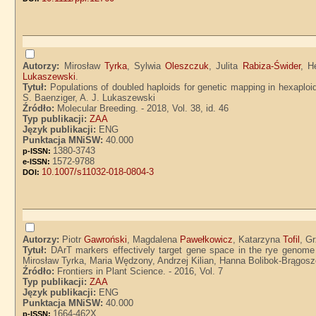
Autorzy:
Mirosław
Tyrka
, Sylwia
Oleszczuk
, Julita
Rabiza-Świder
, H
Lukaszewski
.
Tytuł:
Populations of doubled haploids for genetic mapping in hexaploid
S. Baenziger, A. J. Lukaszewski
Źródło:
Molecular Breeding. - 2018, Vol. 38, id. 46
Typ publikacji:
ZAA
Język publikacji:
ENG
Punktacja MNiSW:
40.000
1380-3743
p-ISSN:
1572-9788
e-ISSN:
10.1007/s11032-018-0804-3
DOI:
Autorzy:
Piotr
Gawroński
, Magdalena
Pawełkowicz
, Katarzyna
Tofil
, G
Tytuł:
DArT markers effectively target gene space in the rye genome
Mirosław Tyrka, Maria Wędzony, Andrzej Kilian, Hanna Bolibok-Brągos
Źródło:
Frontiers in Plant Science. - 2016, Vol. 7
Typ publikacji:
ZAA
Język publikacji:
ENG
Punktacja MNiSW:
40.000
1664-462X
p-ISSN: