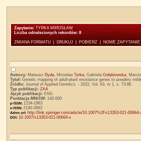
Zapytanie:
TYRKA MIROSŁAW
Liczba odnalezionych rekordów:
8
ZMIANA FORMATU
|
DRUKUJ
|
POBIERZ
|
NOWE ZAPYTANIE
Autorzy:
Mateusz
Dyda
, Mirosław
Tyrka
, Gabriela
Gołębiowska
, Marci
Tytuł:
Genetic mapping of adult-plant resistance genes to powdery mil
Źródło:
Journal of Applied Genetics. - 2022, Vol. 63, nr 1, s. 73-86
Typ publikacji:
ZAA
Język publikacji:
ENG
Punktacja MNiSW:
140.000
1234-1983
p-ISSN:
2190-3883
e-ISSN:
http://link.springer.com/article/10.1007%2Fs13353-021-00664-
Adres url:
10.1007/s13353-021-00664-x
DOI: