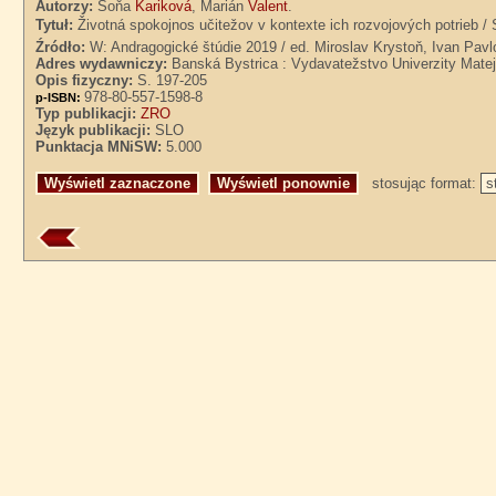
Autorzy:
Soňa
Kariková
, Marián
Valent
.
Tytuł:
Životná spokojnos učitežov v kontexte ich rozvojových potrieb /
Źródło:
W: Andragogické štúdie 2019 / ed. Miroslav Krystoň, Ivan Pavl
Adres wydawniczy:
Banská Bystrica : Vydavatežstvo Univerzity Matej
Opis fizyczny:
S. 197-205
978-80-557-1598-8
p-ISBN:
Typ publikacji:
ZRO
Język publikacji:
SLO
Punktacja MNiSW:
5.000
stosując format: