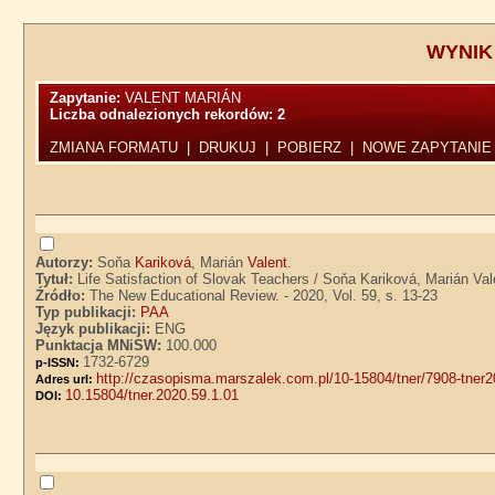
WYNIK
Zapytanie:
VALENT MARIÁN
Liczba odnalezionych rekordów:
2
ZMIANA FORMATU
|
DRUKUJ
|
POBIERZ
|
NOWE ZAPYTANIE
Autorzy:
Soňa
Kariková
, Marián
Valent
.
Tytuł:
Life Satisfaction of Slovak Teachers / Soňa Kariková, Marián Val
Źródło:
The New Educational Review. - 2020, Vol. 59, s. 13-23
Typ publikacji:
PAA
Język publikacji:
ENG
Punktacja MNiSW:
100.000
1732-6729
p-ISSN:
http://czasopisma.marszalek.com.pl/10-15804/tner/7908-tner
Adres url:
10.15804/tner.2020.59.1.01
DOI: