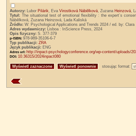
Autorzy:
Lubor
Pilárik
, Eva
Virostková Nábělková
, Zuzana
Heinzová
, 
Tytuł:
The situational test of emotional flexibility : the expert´s con
Nábělková, Zuzana Heinzová, Lada Kaliská
Źródło:
W: Psychological Applications and Trends 2024 / ed. by: Clar
Adres wydawniczy:
Lisboa : InScience Press, 2024
Opis fizyczny:
S. 377-379
978-989-35106-6-7
p-ISBN:
Typ publikacji:
ZRA
Język publikacji:
ENG
http://inpact-psychologyconference.org/wp-content/uploads/2
Adres url:
10.36315/2024inpact080
DOI:
stosując format: