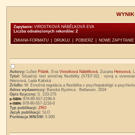
WYNIK
Zapytanie:
VIROSTKOVÁ NÁBĚLKOVÁ EVA
Liczba odnalezionych rekordów:
2
ZMIANA FORMATU
|
DRUKUJ
|
POBIERZ
|
NOWE ZAPYTANIE
Autorzy:
Lu'bor
Pilárik
, Eva
Virostková Nábělková
, Zuzana
Heinzová
, 
Tytuł:
Situačný test emočnej flexibility (STEF.02) : vývoj a overova
Heinzová, Lada Kaliská
Źródło:
W: Emočná regulácia a flexibilita v psychopatológii a psychickiej
Adres wydawniczy:
Banská Bystrica : Bellanum, 2024
Opis fizyczny:
S. 233-275
978-80-557-2196-5
p-ISBN:
978-80-557-2216-0
e-ISBN:
Typ publikacji:
ZRO
Język publikacji:
SLO
Punktacja MNiSW:
5.000