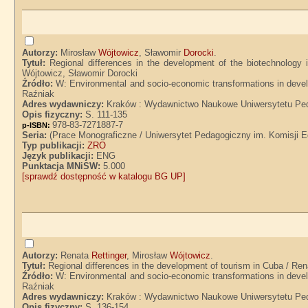
Autorzy:
Mirosław
Wójtowicz
, Sławomir
Dorocki
.
Tytuł:
Regional differences in the development of the biotechnology 
Wójtowicz, Sławomir Dorocki
Źródło:
W: Environmental and socio-economic transformations in develo
Raźniak
Adres wydawniczy:
Kraków : Wydawnictwo Naukowe Uniwersytetu Ped
Opis fizyczny:
S. 111-135
978-83-7271887-7
p-ISBN:
Seria:
(Prace Monograficzne / Uniwersytet Pedagogiczny im. Komisji E
Typ publikacji:
ZRO
Język publikacji:
ENG
Punktacja MNiSW:
5.000
[sprawdź dostępność w katalogu BG UP]
Autorzy:
Renata
Rettinger
, Mirosław
Wójtowicz
.
Tytuł:
Regional differences in the development of tourism in Cuba / Ren
Źródło:
W: Environmental and socio-economic transformations in develo
Raźniak
Adres wydawniczy:
Kraków : Wydawnictwo Naukowe Uniwersytetu Ped
Opis fizyczny:
S. 136-154