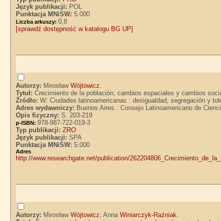
Język publikacji:
POL
Punktacja MNiSW:
5.000
0,8
Liczba arkuszy:
[sprawdź dostępność w katalogu BG UP]
Autorzy:
Mirosław
Wójtowicz
.
Tytuł:
Crecimiento de la población, cambios espaciales y cambios socia
Źródło:
W: Ciudades latinoamericanas : desigualdad, segregación y tole
Adres wydawniczy:
Buenos Aires : Consejo Latinoamericano de Cien
Opis fizyczny:
S. 203-219
978-987-722-019-3
p-ISBN:
Typ publikacji:
ZRO
Język publikacji:
SPA
Punktacja MNiSW:
5.000
Adre
http://www.researchgate.net/publication/262204806_Crecimiento_de_l
Autorzy:
Mirosław
Wójtowicz
, Anna
Winiarczyk-Raźniak
.