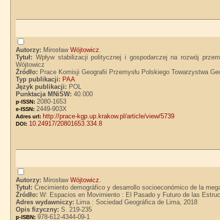
Autorzy:
Mirosław
Wójtowicz
.
Tytuł:
Wpływ stabilizacji politycznej i gospodarczej na rozwój pr
Wójtowicz
Źródło:
Prace Komisji Geografii Przemysłu Polskiego Towarzystwa Geogr
Typ publikacji:
PAA
Język publikacji:
POL
Punktacja MNiSW:
40.000
2080-1653
p-ISSN:
2449-903X
e-ISSN:
http://prace-kgp.up.krakow.pl/article/view/5739
Adres url:
10.24917/20801653.334.8
DOI:
Autorzy:
Mirosław
Wójtowicz
.
Tytuł:
Crecimiento demográfico y desarrollo socioeconómico de la megaló
Źródło:
W: Espacios en Movimiento : El Pasado y Futuro de las Estruc
Adres wydawniczy:
Lima : Sociedad Geográfica de Lima, 2018
Opis fizyczny:
S. 219-235
978-612-4344-09-1
p-ISBN: