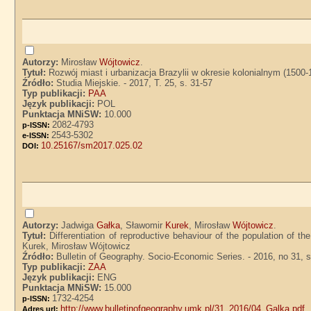
Autorzy:
Mirosław
Wójtowicz
.
Tytuł:
Rozwój miast i urbanizacja Brazylii w okresie kolonialnym (1500
Źródło:
Studia Miejskie. - 2017, T. 25, s. 31-57
Typ publikacji:
PAA
Język publikacji:
POL
Punktacja MNiSW:
10.000
2082-4793
p-ISSN:
2543-5302
e-ISSN:
10.25167/sm2017.025.02
DOI:
Autorzy:
Jadwiga
Gałka
, Sławomir
Kurek
, Mirosław
Wójtowicz
.
Tytuł:
Differentiation of reproductive behaviour of the population of t
Kurek, Mirosław Wójtowicz
Źródło:
Bulletin of Geography. Socio-Economic Series. - 2016, no 31, s
Typ publikacji:
ZAA
Język publikacji:
ENG
Punktacja MNiSW:
15.000
1732-4254
p-ISSN:
http://www.bulletinofgeography.umk.pl/31_2016/04_Galka.pdf
Adres url: