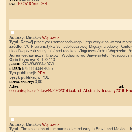
10.25167/sm.944
DOI:
Autorzy:
Mirosław
Wójtowicz
.
Tytuł:
Rozwój przemysłu samochodowego i jego wpływ na wzrost motor
Źródło:
W: Problematyka 35. Jubileuszowej Międzynarodowej Konfer
układów przestrzennych" / pod redakcją Zbigniewa Zioło i Wojciecha Pi
Adres wydawniczy:
Kraków : Wydawnictwo Uniwersytetu Pedagogiczn
Opis fizyczny:
S. 109-110
978-83-8084-407-0
p-ISBN:
978-83-8084-408-7
e-ISBN:
Typ publikacji:
PRA
Język publikacji:
POL
0,09
Liczba arkuszy:
Adres
content/uploads/sites/44/2020/01/Book_of_Abstracts_Industry2019_P
Autorzy:
Mirosław
Wójtowicz
.
Tytuł:
The relocation of the automotive industry in Brazil and Mexico : 