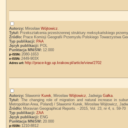
Autorzy:
Mirosław
Wójtowicz
.
Tytuł:
Przekształcenia przestrzennej struktury meksykańskiego prze
Źródło:
Prace Komisji Geografii Przemysłu Polskiego Towarzystwa Geogr
Typ publikacji:
PAA
Język publikacji:
POL
Punktacja MNiSW:
12.000
2080-1653
p-ISSN:
2449-903X
e-ISSN:
http://prace-kgp.up.krakow.pl/article/view/2702
Adres url:
Autorzy:
Sławomir
Kurek
, Mirosław
Wójtowicz
, Jadwiga
Gałka
.
Tytuł:
The changing role of migration and natural increase in subu
Metropolitan Area, Poland) / Sławomir Kurek, Mirosław Wójtowicz, Jad
Źródło:
Moravian Geographical Reports. - 2015, Vol. 23, nr 4, s. 59-70
Typ publikacji:
ZAA
Język publikacji:
ENG
Punktacja MNiSW:
20.000
1210-8812
p-ISSN: