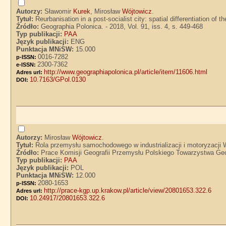
Autorzy:
Sławomir
Kurek
, Mirosław
Wójtowicz
.
Tytuł:
Reurbanisation in a post-socialist city: spatial differentiation o
Źródło:
Geographia Polonica. - 2018, Vol. 91, iss. 4, s. 449-468
Typ publikacji:
PAA
Język publikacji:
ENG
Punktacja MNiSW:
15.000
0016-7282
p-ISSN:
2300-7362
e-ISSN:
http://www.geographiapolonica.pl/article/item/11606.html
Adres url:
10.7163/GPol.0130
DOI:
Autorzy:
Mirosław
Wójtowicz
.
Tytuł:
Rola przemysłu samochodowego w industrializacji i motoryzacji 
Źródło:
Prace Komisji Geografii Przemysłu Polskiego Towarzystwa Geogr
Typ publikacji:
PAA
Język publikacji:
POL
Punktacja MNiSW:
12.000
2080-1653
p-ISSN:
http://prace-kgp.up.krakow.pl/article/view/20801653.322.6
Adres url:
10.24917/20801653.322.6
DOI: