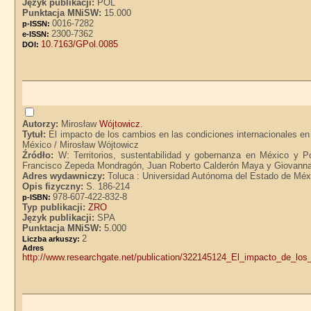
Język publikacji:
POL
Punktacja MNiSW:
15.000
0016-7282
p-ISSN:
2300-7362
e-ISSN:
10.7163/GPol.0085
DOI:
Autorzy:
Mirosław
Wójtowicz
.
Tytuł:
El impacto de los cambios en las condiciones internacionales en 
México / Mirosław Wójtowicz
Źródło:
W: Territorios, sustentabilidad y gobernanza en México y P
Francisco Zepeda Mondragón, Juan Roberto Calderón Maya y Giovann
Adres wydawniczy:
Toluca : Universidad Autónoma del Estado de Méx
Opis fizyczny:
S. 186-214
978-607-422-832-8
p-ISBN:
Typ publikacji:
ZRO
Język publikacji:
SPA
Punktacja MNiSW:
5.000
2
Liczba arkuszy:
Adre
http://www.researchgate.net/publication/322145124_El_impacto_de_l