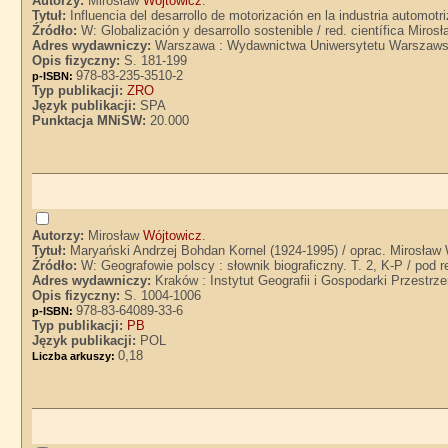
Autorzy:
Mirosław
Wójtowicz
.
Tytuł:
Influencia del desarrollo de motorización en la industria automotr
Źródło:
W: Globalización y desarrollo sostenible / red. científica Mir
Adres wydawniczy:
Warszawa : Wydawnictwa Uniwersytetu Warszaws
Opis fizyczny:
S. 181-199
978-83-235-3510-2
p-ISBN:
Typ publikacji:
ZRO
Język publikacji:
SPA
Punktacja MNiSW:
20.000
Autorzy:
Mirosław
Wójtowicz
.
Tytuł:
Maryański Andrzej Bohdan Kornel (1924-1995) / oprac. Mirosław
Źródło:
W: Geografowie polscy : słownik biograficzny. T. 2, K-P / pod
Adres wydawniczy:
Kraków : Instytut Geografii i Gospodarki Przestrz
Opis fizyczny:
S. 1004-1006
978-83-64089-33-6
p-ISBN:
Typ publikacji:
PB
Język publikacji:
POL
0,18
Liczba arkuszy: