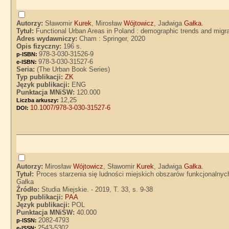
Autorzy:
Sławomir
Kurek
, Mirosław
Wójtowicz
, Jadwiga
Gałka
.
Tytuł:
Functional Urban Areas in Poland : demographic trends and migr
Adres wydawniczy:
Cham : Springer, 2020
Opis fizyczny:
196 s.
978-3-030-31526-9
p-ISBN:
978-3-030-31527-6
e-ISBN:
Seria:
(The Urban Book Series)
Typ publikacji:
ZK
Język publikacji:
ENG
Punktacja MNiSW:
120.000
12,25
Liczba arkuszy:
10.1007/978-3-030-31527-6
DOI:
Autorzy:
Mirosław
Wójtowicz
, Sławomir
Kurek
, Jadwiga
Gałka
.
Tytuł:
Proces starzenia się ludności miejskich obszarów funkcjonalny
Gałka
Źródło:
Studia Miejskie. - 2019, T. 33, s. 9-38
Typ publikacji:
PAA
Język publikacji:
POL
Punktacja MNiSW:
40.000
2082-4793
p-ISSN:
2543-5302
e-ISSN: