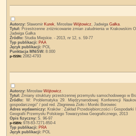
Autorzy:
Sławomir
Kurek
, Mirosław
Wójtowicz
, Jadwiga
Gałka
.
Tytuł:
Przestrzenne zróżnicowanie zmian zaludnienia w Krakowskim Ob
Jadwiga Gałka
Źródło:
Studia Miejskie. - 2013, nr 12, s. 59-77
Typ publikacji:
PAA
Język publikacji:
POL
Punktacja MNiSW:
8.000
2082-4793
p-ISSN:
Autorzy:
Mirosław
Wójtowicz
.
Tytuł:
Zmiany struktury przestrzennej przemysłu samochodowego w Braz
Źródło:
W: Problematyka 29. Międzynarodowej Konferencji Naukow
gospodarczego" / pod red. Zbigniewa Zioło i Moniki Borowiec
Adres wydawniczy:
Kraków : Zakład Przedsiębiorczości i Gospodarki
Geografii Przemysłu Polskiego Towarzystwa Geograficznego, 2013
Opis fizyczny:
S. 96-97
978-83-7271-850-4
p-ISBN:
Typ publikacji:
PRA
Język publikacji:
POL