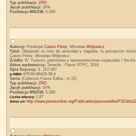
Typ publikacji:
ZRO
Język publikacji:
SPA
Punktacja MNiSW:
5.000
Autorzy:
Penélope
Castro Pérez
, Mirosław
Wójtowicz
.
Tytuł:
Dibujando un sitio de atrocidad y tragedia: la percepción turís
Castro Pérez, Mirosław Wójtowicz
Źródło:
W: Turismo, patrimonio y representaciones espaciales / Ilia Al
Adres wydawniczy:
Tenerife : Pasos RTPC, 2018
Opis fizyczny:
S. 257-287
978-84-88429-38-4
p-ISBN:
Seria:
(Colleción Pasos Editia ; nr 22)
Typ publikacji:
ZRO
Język publikacji:
SPA
Punktacja MNiSW:
5.000
1,87
Liczba arkuszy:
http://www.pasosonline.org/Publicados/pasosoedita/PSEdita22
Adres url: