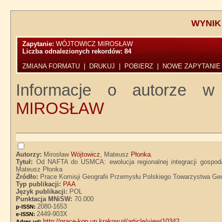
WYNIK
Zapytanie:
WÓJTOWICZ MIROSŁAW
Liczba odnalezionych rekordów:
84
ZMIANA FORMATU
|
DRUKUJ
|
POBIERZ
|
NOWE ZAPYTANIE
Informacje o autorze w
MIROSŁAW
Autorzy:
Mirosław
Wójtowicz
, Mateusz
Płonka
.
Tytuł:
Od NAFTA do USMCA: ewolucja regionalnej integracji gospod
Mateusz Płonka
Źródło:
Prace Komisji Geografii Przemysłu Polskiego Towarzystwa Geogr
Typ publikacji:
PAA
Język publikacji:
POL
Punktacja MNiSW:
70.000
2080-1653
p-ISSN:
2449-903X
e-ISSN:
http://prace-kgp.up.krakow.pl/article/view/10342
Adres url: