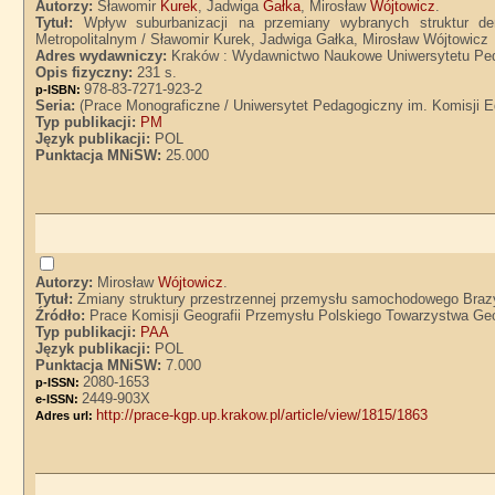
Autorzy:
Sławomir
Kurek
, Jadwiga
Gałka
, Mirosław
Wójtowicz
.
Tytuł:
Wpływ suburbanizacji na przemiany wybranych struktur de
Metropolitalnym / Sławomir Kurek, Jadwiga Gałka, Mirosław Wójtowicz
Adres wydawniczy:
Kraków : Wydawnictwo Naukowe Uniwersytetu Ped
Opis fizyczny:
231 s.
978-83-7271-923-2
p-ISBN:
Seria:
(Prace Monograficzne / Uniwersytet Pedagogiczny im. Komisji E
Typ publikacji:
PM
Język publikacji:
POL
Punktacja MNiSW:
25.000
Autorzy:
Mirosław
Wójtowicz
.
Tytuł:
Zmiany struktury przestrzennej przemysłu samochodowego Brazyl
Źródło:
Prace Komisji Geografii Przemysłu Polskiego Towarzystwa Geog
Typ publikacji:
PAA
Język publikacji:
POL
Punktacja MNiSW:
7.000
2080-1653
p-ISSN:
2449-903X
e-ISSN:
http://prace-kgp.up.krakow.pl/article/view/1815/1863
Adres url: