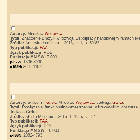
Autorzy:
Mirosław
Wójtowicz
.
Tytuł:
Znaczenie Brazylii w rozwoju współpracy handlowej w ramach Me
Źródło:
Ameryka Łacińska. - 2016, nr 1, s. 59-82
Typ publikacji:
PAA
Język publikacji:
POL
Punktacja MNiSW:
7.000
1506-8900
p-ISSN:
2081-1152
e-ISSN:
Autorzy:
Sławomir
Kurek
, Mirosław
Wójtowicz
, Jadwiga
Gałka
.
Tytuł:
Powiązania funkcjonalno-przestrzenne w krakowskim obszarze m
Jadwiga Gałka
Źródło:
Studia Miejskie. - 2015, T. 18, s. 71-84
Typ publikacji:
PAA
Język publikacji:
POL
Punktacja MNiSW:
10.000
2082-4793
p-ISSN: