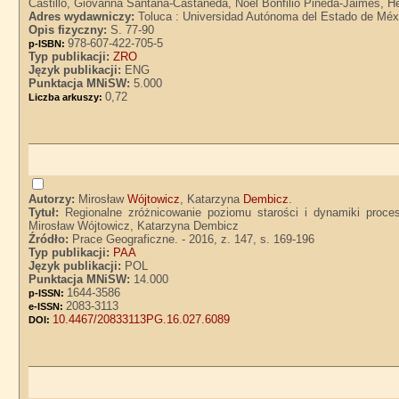
Castillo, Giovanna Santana-Castaneda, Noel Bonfilio Pineda-Jaimes, 
Adres wydawniczy:
Toluca : Universidad Autónoma del Estado de Méx
Opis fizyczny:
S. 77-90
978-607-422-705-5
p-ISBN:
Typ publikacji:
ZRO
Język publikacji:
ENG
Punktacja MNiSW:
5.000
0,72
Liczba arkuszy:
Autorzy:
Mirosław
Wójtowicz
, Katarzyna
Dembicz
.
Tytuł:
Regionalne zróżnicowanie poziomu starości i dynamiki proce
Mirosław Wójtowicz, Katarzyna Dembicz
Źródło:
Prace Geograficzne. - 2016, z. 147, s. 169-196
Typ publikacji:
PAA
Język publikacji:
POL
Punktacja MNiSW:
14.000
1644-3586
p-ISSN:
2083-3113
e-ISSN:
10.4467/20833113PG.16.027.6089
DOI: