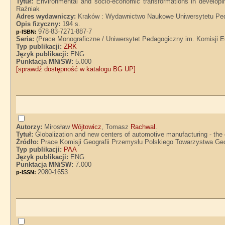
Tytuł:
Environmental and socio-economic transformations in developin
Raźniak
Adres wydawniczy:
Kraków : Wydawnictwo Naukowe Uniwersytetu Ped
Opis fizyczny:
194 s.
978-83-7271-887-7
p-ISBN:
Seria:
(Prace Monograficzne / Uniwersytet Pedagogiczny im. Komisji E
Typ publikacji:
ZRK
Język publikacji:
ENG
Punktacja MNiSW:
5.000
[sprawdź dostępność w katalogu BG UP]
Autorzy:
Mirosław
Wójtowicz
, Tomasz
Rachwał
.
Tytuł:
Globalization and new centers of automotive manufacturing - th
Źródło:
Prace Komisji Geografii Przemysłu Polskiego Towarzystwa Geog
Typ publikacji:
PAA
Język publikacji:
ENG
Punktacja MNiSW:
7.000
2080-1653
p-ISSN: