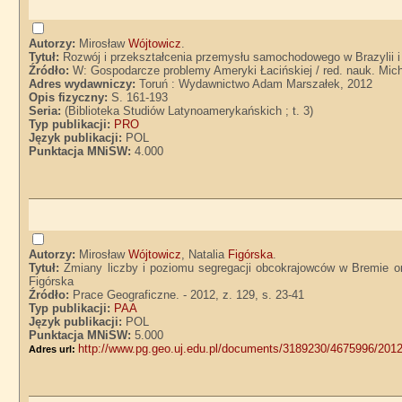
Autorzy:
Mirosław
Wójtowicz
.
Tytuł:
Rozwój i przekształcenia przemysłu samochodowego w Brazylii i
Źródło:
W: Gospodarcze problemy Ameryki Łacińskiej / red. nauk. Mic
Adres wydawniczy:
Toruń : Wydawnictwo Adam Marszałek, 2012
Opis fizyczny:
S. 161-193
Seria:
(Biblioteka Studiów Latynoamerykańskich ; t. 3)
Typ publikacji:
PRO
Język publikacji:
POL
Punktacja MNiSW:
4.000
Autorzy:
Mirosław
Wójtowicz
, Natalia
Figórska
.
Tytuł:
Zmiany liczby i poziomu segregacji obcokrajowców w Bremie or
Figórska
Źródło:
Prace Geograficzne. - 2012, z. 129, s. 23-41
Typ publikacji:
PAA
Język publikacji:
POL
Punktacja MNiSW:
5.000
http://www.pg.geo.uj.edu.pl/documents/3189230/4675996/201
Adres url: