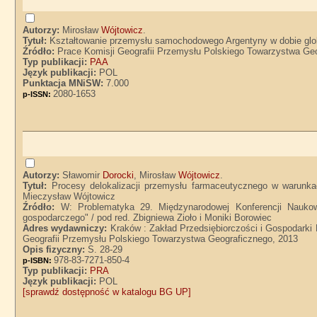
Autorzy:
Mirosław
Wójtowicz
.
Tytuł:
Kształtowanie przemysłu samochodowego Argentyny w dobie globa
Źródło:
Prace Komisji Geografii Przemysłu Polskiego Towarzystwa Geog
Typ publikacji:
PAA
Język publikacji:
POL
Punktacja MNiSW:
7.000
2080-1653
p-ISSN:
Autorzy:
Sławomir
Dorocki
, Mirosław
Wójtowicz
.
Tytuł:
Procesy delokalizacji przemysłu farmaceutycznego w warunka
Mieczysław Wójtowicz
Źródło:
W: Problematyka 29. Międzynarodowej Konferencji Naukow
gospodarczego" / pod red. Zbigniewa Zioło i Moniki Borowiec
Adres wydawniczy:
Kraków : Zakład Przedsiębiorczości i Gospodarki
Geografii Przemysłu Polskiego Towarzystwa Geograficznego, 2013
Opis fizyczny:
S. 28-29
978-83-7271-850-4
p-ISBN:
Typ publikacji:
PRA
Język publikacji:
POL
[sprawdź dostępność w katalogu BG UP]