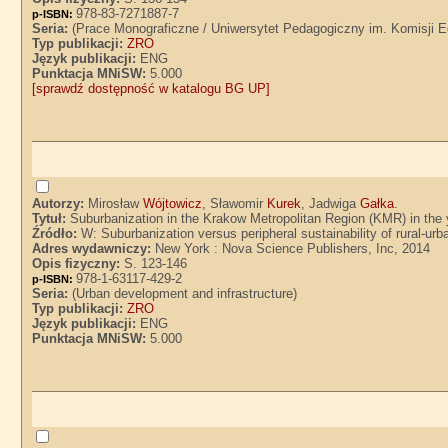
978-83-7271887-7
p-ISBN:
Seria:
(Prace Monograficzne / Uniwersytet Pedagogiczny im. Komisji E
Typ publikacji:
ZRO
Język publikacji:
ENG
Punktacja MNiSW:
5.000
[sprawdź dostępność w katalogu BG UP]
Autorzy:
Mirosław
Wójtowicz
, Sławomir
Kurek
, Jadwiga
Gałka
.
Tytuł:
Suburbanization in the Krakow Metropolitan Region (KMR) in the
Źródło:
W: Suburbanization versus peripheral sustainability of rural-ur
Adres wydawniczy:
New York : Nova Science Publishers, Inc, 2014
Opis fizyczny:
S. 123-146
978-1-63117-429-2
p-ISBN:
Seria:
(Urban development and infrastructure)
Typ publikacji:
ZRO
Język publikacji:
ENG
Punktacja MNiSW:
5.000