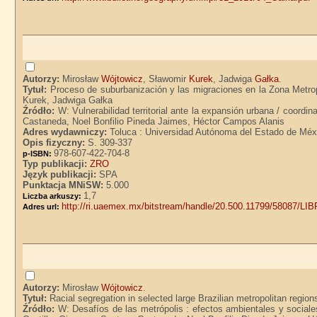
Autorzy:
Mirosław
Wójtowicz
, Sławomir
Kurek
, Jadwiga
Gałka
.
Tytuł:
Proceso de suburbanización y las migraciones en la Zona Metro
Kurek, Jadwiga Gałka
Źródło:
W: Vulnerabilidad territorial ante la expansión urbana / coor
Castaneda, Noel Bonfilio Pineda Jaimes, Héctor Campos Alanis
Adres wydawniczy:
Toluca : Universidad Autónoma del Estado de Méx
Opis fizyczny:
S. 309-337
978-607-422-704-8
p-ISBN:
Typ publikacji:
ZRO
Język publikacji:
SPA
Punktacja MNiSW:
5.000
1,7
Liczba arkuszy:
http://ri.uaemex.mx/bitstream/handle/20.500.11799/58087/L
Adres url:
Autorzy:
Mirosław
Wójtowicz
.
Tytuł:
Racial segregation in selected large Brazilian metropolitan regio
Źródło:
W: Desafíos de las metrópolis : efectos ambientales y social