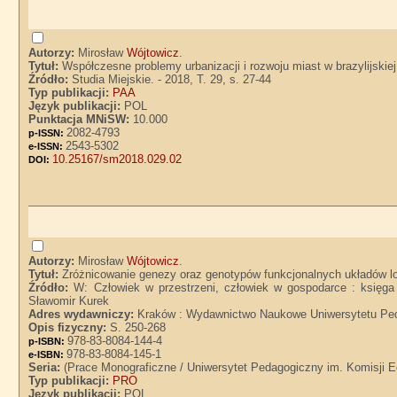
Autorzy:
Mirosław
Wójtowicz
.
Tytuł:
Współczesne problemy urbanizacji i rozwoju miast w brazylijskie
Źródło:
Studia Miejskie. - 2018, T. 29, s. 27-44
Typ publikacji:
PAA
Język publikacji:
POL
Punktacja MNiSW:
10.000
2082-4793
p-ISSN:
2543-5302
e-ISSN:
10.25167/sm2018.029.02
DOI:
Autorzy:
Mirosław
Wójtowicz
.
Tytuł:
Zróżnicowanie genezy oraz genotypów funkcjonalnych układów lo
Źródło:
W: Człowiek w przestrzeni, człowiek w gospodarce : księg
Sławomir Kurek
Adres wydawniczy:
Kraków : Wydawnictwo Naukowe Uniwersytetu Ped
Opis fizyczny:
S. 250-268
978-83-8084-144-4
p-ISBN:
978-83-8084-145-1
e-ISBN:
Seria:
(Prace Monograficzne / Uniwersytet Pedagogiczny im. Komisji E
Typ publikacji:
PRO
Język publikacji:
POL