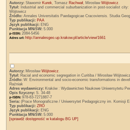
Autorzy:
Sławomir
Kurek
, Tomasz
Rachwał
, Mirosław
Wójtowicz
.
Tytuł:
Industrial and commercial suburbanization in post-socialist ci
Wójtowicz
Źródło:
Annales Universitatis Paedagogicae Cracoviensis. Studia Geogr
Typ publikacji:
PAA
Język publikacji:
ENG
Punktacja MNiSW:
5.000
2084-5456
p-ISSN:
http://annalesgeo.up.krakow.pl/article/view/1661
Adres url:
Autorzy:
Mirosław
Wójtowicz
.
Tytuł:
Racial and economic segregation in Curitiba / Mirosław Wójtowic
Źródło:
W: Environmental and socio-economic transformations in develo
Raźniak
Adres wydawniczy:
Kraków : Wydawnictwo Naukowe Uniwersytetu Ped
Opis fizyczny:
S. 34-48
978-83-7271887-7
p-ISBN:
Seria:
(Prace Monograficzne / Uniwersytet Pedagogiczny im. Komisji E
Typ publikacji:
ZRO
Język publikacji:
ENG
Punktacja MNiSW:
5.000
[sprawdź dostępność w katalogu BG UP]