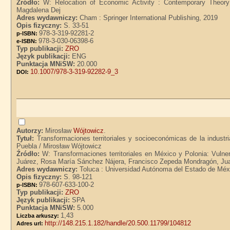
Źródło:
W: Relocation of Economic Activity : Contemporary Theory 
Magdalena Dej
Adres wydawniczy:
Cham : Springer International Publishing, 2019
Opis fizyczny:
S. 33-51
978-3-319-92281-2
p-ISBN:
978-3-030-06398-6
e-ISBN:
Typ publikacji:
ZRO
Język publikacji:
ENG
Punktacja MNiSW:
20.000
10.1007/978-3-319-92282-9_3
DOI:
Autorzy:
Mirosław
Wójtowicz
.
Tytuł:
Transformaciones territoriales y socioeconómicas de la industr
Puebla / Mirosław Wójtowicz
Źródło:
W: Transformaciones territoriales en México y Polonia: Vulnera
Juárez, Rosa María Sánchez Nájera, Francisco Zepeda Mondragón, Ju
Adres wydawniczy:
Toluca : Universidad Autónoma del Estado de Méx
Opis fizyczny:
S. 98-121
978-607-633-100-2
p-ISBN:
Typ publikacji:
ZRO
Język publikacji:
SPA
Punktacja MNiSW:
5.000
1,43
Liczba arkuszy:
http://148.215.1.182/handle/20.500.11799/104812
Adres url: