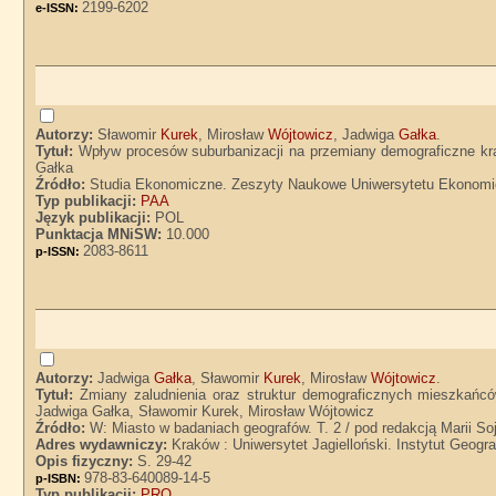
2199-6202
e-ISSN:
Autorzy:
Sławomir
Kurek
, Mirosław
Wójtowicz
, Jadwiga
Gałka
.
Tytuł:
Wpływ procesów suburbanizacji na przemiany demograficzne kra
Gałka
Źródło:
Studia Ekonomiczne. Zeszyty Naukowe Uniwersytetu Ekonomicz
Typ publikacji:
PAA
Język publikacji:
POL
Punktacja MNiSW:
10.000
2083-8611
p-ISSN:
Autorzy:
Jadwiga
Gałka
, Sławomir
Kurek
, Mirosław
Wójtowicz
.
Tytuł:
Zmiany zaludnienia oraz struktur demograficznych mieszkańcó
Jadwiga Gałka, Sławomir Kurek, Mirosław Wójtowicz
Źródło:
W: Miasto w badaniach geografów. T. 2 / pod redakcją Marii So
Adres wydawniczy:
Kraków : Uniwersytet Jagielloński. Instytut Geogra
Opis fizyczny:
S. 29-42
978-83-640089-14-5
p-ISBN:
Typ publikacji:
PRO