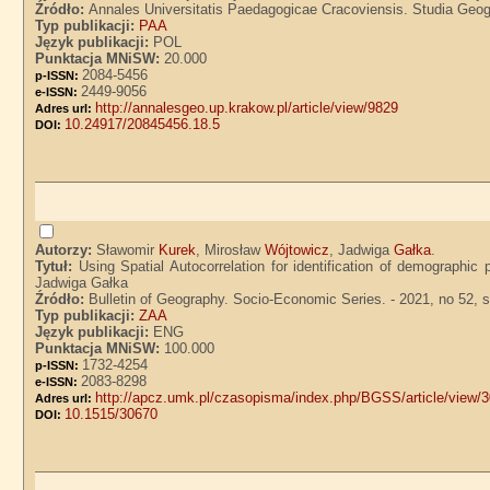
Źródło:
Annales Universitatis Paedagogicae Cracoviensis. Studia Geogr
Typ publikacji:
PAA
Język publikacji:
POL
Punktacja MNiSW:
20.000
2084-5456
p-ISSN:
2449-9056
e-ISSN:
http://annalesgeo.up.krakow.pl/article/view/9829
Adres url:
10.24917/20845456.18.5
DOI:
Autorzy:
Sławomir
Kurek
, Mirosław
Wójtowicz
, Jadwiga
Gałka
.
Tytuł:
Using Spatial Autocorrelation for identification of demographi
Jadwiga Gałka
Źródło:
Bulletin of Geography. Socio-Economic Series. - 2021, no 52, 
Typ publikacji:
ZAA
Język publikacji:
ENG
Punktacja MNiSW:
100.000
1732-4254
p-ISSN:
2083-8298
e-ISSN:
http://apcz.umk.pl/czasopisma/index.php/BGSS/article/view/
Adres url:
10.1515/30670
DOI: