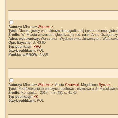
Autorzy:
Mirosław
Wójtowicz
.
Tytuł:
Obcokrajowcy w strukturze demograficznej i przestrzennej global
Źródło:
W: Miasta w czasach globalizacji / red. nauk. Anna Grzegorcz
Adres wydawniczy:
Warszawa : Wydawnictwa Uniwersytetu Warszaws
Opis fizyczny:
S. 43-60
Typ publikacji:
PRO
Język publikacji:
POL
Punktacja MNiSW:
4.000
Autorzy:
Mirosław
Wójtowicz
, Aneta
Czerwień
, Magdalena
Ryczek
.
Tytuł:
Podróżowanie to przeżycie duchowe : rozmowa a dr. Mirosławe
Źródło:
Konspekt. - 2012, nr 2 (43), s. 41-43
Typ publikacji:
PK
Język publikacji:
POL