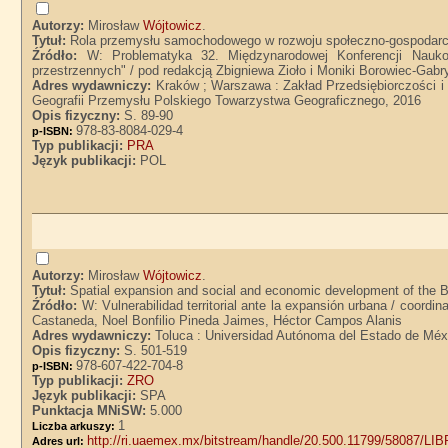
Autorzy:
Mirosław
Wójtowicz
.
Tytuł:
Rola przemysłu samochodowego w rozwoju społeczno-gospodar
Źródło:
W: Problematyka 32. Międzynarodowej Konferencji Nauk
przestrzennych" / pod redakcją Zbigniewa Zioło i Moniki Borowiec-Gabr
Adres wydawniczy:
Kraków ; Warszawa : Zakład Przedsiębiorczości i
Geografii Przemysłu Polskiego Towarzystwa Geograficznego, 2016
Opis fizyczny:
S. 89-90
978-83-8084-029-4
p-ISBN:
Typ publikacji:
PRA
Język publikacji:
POL
Autorzy:
Mirosław
Wójtowicz
.
Tytuł:
Spatial expansion and social and economic development of the B
Źródło:
W: Vulnerabilidad territorial ante la expansión urbana / coor
Castaneda, Noel Bonfilio Pineda Jaimes, Héctor Campos Alanis
Adres wydawniczy:
Toluca : Universidad Autónoma del Estado de Méx
Opis fizyczny:
S. 501-519
978-607-422-704-8
p-ISBN:
Typ publikacji:
ZRO
Język publikacji:
SPA
Punktacja MNiSW:
5.000
1
Liczba arkuszy:
http://ri.uaemex.mx/bitstream/handle/20.500.11799/58087/L
Adres url: