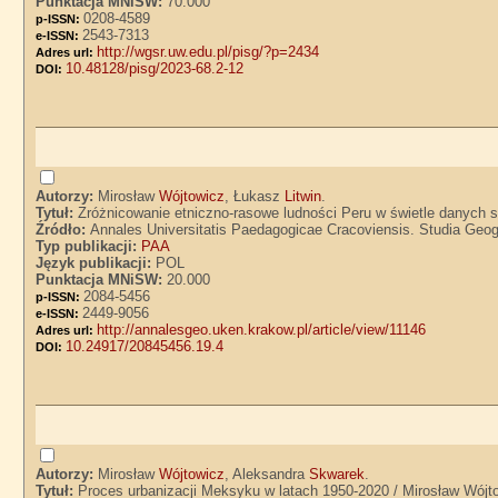
Punktacja MNiSW:
70.000
0208-4589
p-ISSN:
2543-7313
e-ISSN:
http://wgsr.uw.edu.pl/pisg/?p=2434
Adres url:
10.48128/pisg/2023-68.2-12
DOI:
Autorzy:
Mirosław
Wójtowicz
, Łukasz
Litwin
.
Tytuł:
Zróżnicowanie etniczno-rasowe ludności Peru w świetle danych sp
Źródło:
Annales Universitatis Paedagogicae Cracoviensis. Studia Geogr
Typ publikacji:
PAA
Język publikacji:
POL
Punktacja MNiSW:
20.000
2084-5456
p-ISSN:
2449-9056
e-ISSN:
http://annalesgeo.uken.krakow.pl/article/view/11146
Adres url:
10.24917/20845456.19.4
DOI:
Autorzy:
Mirosław
Wójtowicz
, Aleksandra
Skwarek
.
Tytuł:
Proces urbanizacji Meksyku w latach 1950-2020 / Mirosław Wójt