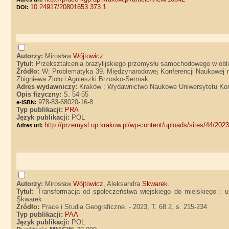
10.24917/20801653.373.1
DOI:
Autorzy:
Mirosław
Wójtowicz
.
Tytuł:
Przekształcenia brazylijskiego przemysłu samochodowego w obli
Źródło:
W: Problematyka 39. Międzynarodowej Konferencji Naukowej n
Zbigniewa Zioło i Agnieszki Brzosko-Sermak
Adres wydawniczy:
Kraków : Wydawnictwo Naukowe Uniwersytetu Kom
Opis fizyczny:
S. 54-55
978-83-68020-16-8
e-ISBN:
Typ publikacji:
PRA
Język publikacji:
POL
http://przemysl.up.krakow.pl/wp-content/uploads/sites/44/202
Adres url:
Autorzy:
Mirosław
Wójtowicz
, Aleksandra
Skwarek
.
Tytuł:
Transformacja od społeczeństwa wiejskiego do miejskiego : 
Skwarek
Źródło:
Prace i Studia Geograficzne. - 2023, T. 68.2, s. 215-234
Typ publikacji:
PAA
Język publikacji:
POL