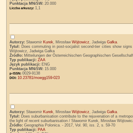
Punktacja MNiSW:
20.000
1,1
Liczba arkuszy:
Autorzy:
Sławomir
Kurek
, Mirosław
Wójtowicz
, Jadwiga
Gałka
.
Tytuł:
Does commuting in post-socjalist second-tier cities show sign
Wójtowicz, Jadwiga Gałka
Źródło:
Mitteilungen der Österreichischen Geographischen Gesellschaft.
Typ publikacji:
ZAA
Język publikacji:
ENG
Punktacja MNiSW:
15.000
0029-9138
p-ISSN:
10.23781/moegg159-023
DOI:
Autorzy:
Sławomir
Kurek
, Mirosław
Wójtowicz
, Jadwiga
Gałka
.
Tytuł:
Does suburbanisation contribute to the rejuvenation of a metropo
the light of recent suburbanisation / Sławomir Kurek, Mirosław Wójtowi
Źródło:
Geographia Polonica. - 2017, Vol. 90, iss. 2, s. 59-70
Typ publikacji:
PAA