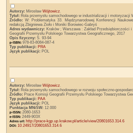
Autorzy:
Mirosław
Wójtowicz
.
Tytuł:
Rola przemysłu samochodowego w industrializacji i motoryzacji 
Źródło:
W: Problematyka 33. Międzynarodowej Konferencji Naukowej
redakcją Zbigniewa Zioło i Moniki Borowiec-Gabryś
Adres wydawniczy:
Kraków ; Warszawa : Zakład Przedsiębiorczości i
Geografii Przemysłu Polskiego Towarzystwa Geograficznego, 2017
Opis fizyczny:
S. 93-94
978-83-8084-087-4
p-ISBN:
Typ publikacji:
PRA
Język publikacji:
POL
Autorzy:
Mirosław
Wójtowicz
.
Tytuł:
Rola przemysłu samochodowego w rozwoju społeczno-gospodar
Źródło:
Prace Komisji Geografii Przemysłu Polskiego Towarzystwa Geogr
Typ publikacji:
PAA
Język publikacji:
POL
Punktacja MNiSW:
12.000
2080-1653
p-ISSN:
2449-903X
e-ISSN:
http://prace-kgp.up.krakow.pl/article/view/20801653.314.6
Adres url:
10.24917/20801653.314.6
DOI: