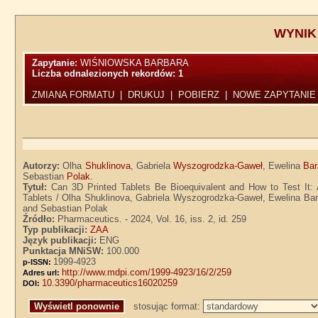
WYNIK
Zapytanie:
WIŚNIOWSKA BARBARA
Liczba odnalezionych rekordów:
1
ZMIANA FORMATU
|
DRUKUJ
|
POBIERZ
|
NOWE ZAPYTANIE
Autorzy:
Olha
Shuklinova
, Gabriela
Wyszogrodzka-Gaweł
, Ewelina
Bar
Sebastian
Polak
.
Tytuł:
Can 3D Printed Tablets Be Bioequivalent and How to Test It:
Tablets / Olha Shuklinova, Gabriela Wyszogrodzka-Gaweł, Ewelina Bar
and Sebastian Polak
Źródło:
Pharmaceutics. - 2024, Vol. 16, iss. 2, id. 259
Typ publikacji:
ZAA
Język publikacji:
ENG
Punktacja MNiSW:
100.000
1999-4923
p-ISSN:
http://www.mdpi.com/1999-4923/16/2/259
Adres url:
10.3390/pharmaceutics16020259
DOI:
stosując format: