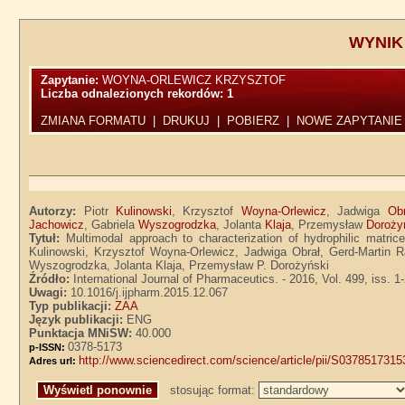
WYNIK
Zapytanie:
WOYNA-ORLEWICZ KRZYSZTOF
Liczba odnalezionych rekordów:
1
ZMIANA FORMATU
|
DRUKUJ
|
POBIERZ
|
NOWE ZAPYTANIE
Autorzy:
Piotr
Kulinowski
, Krzysztof
Woyna-Orlewicz
, Jadwiga
Obr
Jachowicz
, Gabriela
Wyszogrodzka
, Jolanta
Klaja
, Przemysław
Doroży
Tytuł:
Multimodal approach to characterization of hydrophilic matri
Kulinowski, Krzysztof Woyna-Orlewicz, Jadwiga Obrał, Gerd-Martin 
Wyszogrodzka, Jolanta Klaja, Przemysław P. Dorożyński
Źródło:
International Journal of Pharmaceutics. - 2016, Vol. 499, iss. 1
Uwagi:
10.1016/j.ijpharm.2015.12.067
Typ publikacji:
ZAA
Język publikacji:
ENG
Punktacja MNiSW:
40.000
0378-5173
p-ISSN:
http://www.sciencedirect.com/science/article/pii/S037851731
Adres url:
stosując format: