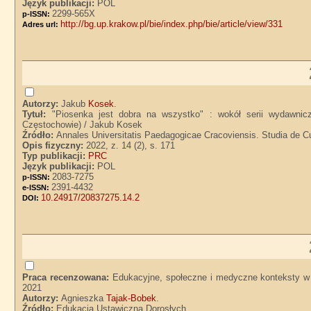
Język publikacji:
POL
2299-565X
p-ISSN:
http://bg.up.krakow.pl/bie/index.php/bie/article/view/331
Adres url:
Autorzy:
Jakub
Kosek
.
Tytuł:
"Piosenka jest dobra na wszystko" : wokół serii wydawnic
Częstochowie) / Jakub Kosek
Źródło:
Annales Universitatis Paedagogicae Cracoviensis. Studia de Cu
Opis fizyczny:
2022, z. 14 (2), s. 171
Typ publikacji:
PRC
Język publikacji:
POL
2083-7275
p-ISSN:
2391-4432
e-ISSN:
10.24917/20837275.14.2
DOI:
Praca recenzowana:
Edukacyjne, społeczne i medyczne konteksty w 
2021
Autorzy:
Agnieszka
Tajak-Bobek
.
Źródło:
Edukacja Ustawiczna Dorosłych