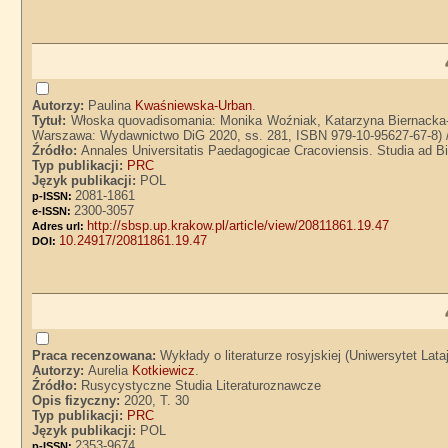
Autorzy:
Paulina
Kwaśniewska-Urban
.
Tytuł:
Włoska quovadisomania: Monika Woźniak, Katarzyna Biernacka-L
Warszawa: Wydawnictwo DiG 2020, ss. 281, ISBN 979-10-95627-67-8) 
Źródło:
Annales Universitatis Paedagogicae Cracoviensis. Studia ad Bib
Typ publikacji:
PRC
Język publikacji:
POL
2081-1861
p-ISSN:
2300-3057
e-ISSN:
http://sbsp.up.krakow.pl/article/view/20811861.19.47
Adres url:
10.24917/20811861.19.47
DOI:
Praca recenzowana:
Wykłady o literaturze rosyjskiej (Uniwersytet La
Autorzy:
Aurelia
Kotkiewicz
.
Źródło:
Rusycystyczne Studia Literaturoznawcze
Opis fizyczny:
2020, T. 30
Typ publikacji:
PRC
Język publikacji:
POL
2353-9674
p-ISSN: