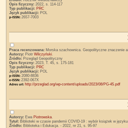
Opis fizyczny:
2022, s. 114-117
Typ publikacji:
PRC
Język publikacji:
POL
2657-7003
p-ISSN:
Praca recenzowana:
Morska szachownica. Geopolityczne znaczenie ak
Autorzy:
Piotr
Wilczyński
.
Źródło:
Przegląd Geopolityczny
Opis fizyczny:
2023, T. 45, s. 175-181
Typ publikacji:
PRC
Język publikacji:
POL
2080-8836
p-ISSN:
2392-067X
e-ISSN:
http://przeglad.org/wp-content/uploads/2023/08/PG-45.pdf
Adres url:
Autorzy:
Ewa
Piotrowska
.
Tytuł:
Biblioteki w czasie pandemii COVID-19 : wybór książek w języku
Źródło:
Biblioteka i Edukacja. - 2022, nr 21, s. 95-97