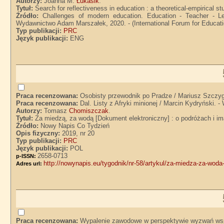
Autorzy:
Joanna M.
Łukasik
.
Tytuł:
Search for reflectiveness in education : a theoretical-empirical 
Źródło:
Challenges of modern education. Education - Teacher - Le
Wydawnictwo Adam Marszałek, 2020. - (International Forum for Educatio
Typ publikacji:
PRC
Język publikacji:
ENG
Praca recenzowana:
Osobisty przewodnik po Pradze / Mariusz Szczyg
Praca recenzowana:
Dal. Listy z Afryki minionej / Marcin Kydryński. 
Autorzy:
Tomasz
Chomiszczak
.
Tytuł:
Za miedzą, za wodą [Dokument elektroniczny] : o podróżach i 
Źródło:
Nowy Napis Co Tydzień
Opis fizyczny:
2019, nr 20
Typ publikacji:
PRC
Język publikacji:
POL
2658-0713
p-ISSN:
http://nowynapis.eu/tygodnik/nr-58/artykul/za-miedza-za-woda
Adres url:
Praca recenzowana:
Wypalenie zawodowe w perspektywie wyzwań wspó