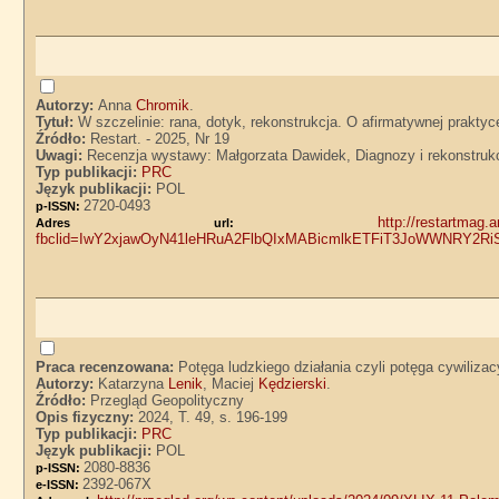
Autorzy:
Anna
Chromik
.
Tytuł:
W szczelinie: rana, dotyk, rekonstrukcja. O afirmatywnej prakt
Źródło:
Restart. - 2025, Nr 19
Uwagi:
Recenzja wystawy: Małgorzata Dawidek, Diagnozy i rekonstrukcj
Typ publikacji:
PRC
Język publikacji:
POL
2720-0493
p-ISSN:
http://restartmag.
Adres url:
fbclid=IwY2xjawOyN41leHRuA2FlbQIxMABicmlkETFiT3JoWWNRY2
Praca recenzowana:
Potęga ludzkiego działania czyli potęga cywiliz
Autorzy:
Katarzyna
Lenik
, Maciej
Kędzierski
.
Źródło:
Przegląd Geopolityczny
Opis fizyczny:
2024, T. 49, s. 196-199
Typ publikacji:
PRC
Język publikacji:
POL
2080-8836
p-ISSN:
2392-067X
e-ISSN: