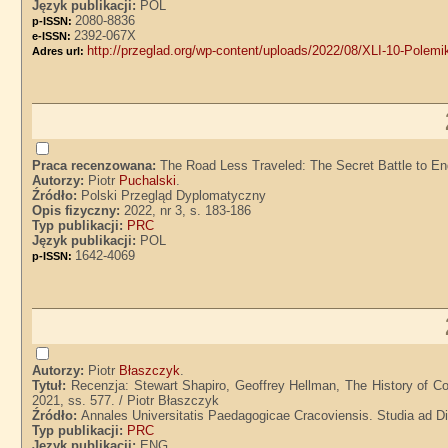
Język publikacji:
POL
2080-8836
p-ISSN:
2392-067X
e-ISSN:
http://przeglad.org/wp-content/uploads/2022/08/XLI-10-Polemik
Adres url:
Praca recenzowana:
The Road Less Traveled: The Secret Battle to End
Autorzy:
Piotr
Puchalski
.
Źródło:
Polski Przegląd Dyplomatyczny
Opis fizyczny:
2022, nr 3, s. 183-186
Typ publikacji:
PRC
Język publikacji:
POL
1642-4069
p-ISSN:
Autorzy:
Piotr
Błaszczyk
.
Tytuł:
Recenzja: Stewart Shapiro, Geoffrey Hellman, The History of Co
2021, ss. 577. / Piotr Błaszczyk
Źródło:
Annales Universitatis Paedagogicae Cracoviensis. Studia ad Di
Typ publikacji:
PRC
Język publikacji:
ENG