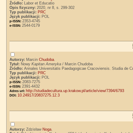
Źródło:
Labor et Educatio
Opis fizyczny:
2020, nr 8, s. 299-302
Typ publikacji:
PRC
Język publikacji:
POL
2353-4745
p-ISSN:
2544-0179
e-ISSN:
Autorzy:
Marcin
Chudoba
.
Tytuł:
Nowy
Kapitan Ameryka
/ Marcin Chudoba
Źródło:
Annales Universitatis Paedagogicae Cracoviensis. Studia de Cul
Typ publikacji:
PRC
Język publikacji:
POL
2083-7275
p-ISSN:
2391-4432
e-ISSN:
http://studiadecultura.up.krakow.pl/article/view/7394/6793
Adres url:
10.24917/20837275.12.3
DOI:
Autorzy:
Zdzisław
Noga
.