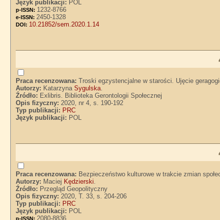
Język publikacji:
POL
1232-8766
p-ISSN:
2450-1328
e-ISSN:
10.21852/sem.2020.1.14
DOI:
Praca recenzowana:
Troski egzystencjalne w starości. Ujęcie geragogi
Autorzy:
Katarzyna
Sygulska
.
Źródło:
Exlibris. Biblioteka Gerontologii Społecznej
Opis fizyczny:
2020, nr 4, s. 190-192
Typ publikacji:
PRC
Język publikacji:
POL
Praca recenzowana:
Bezpieczeństwo kulturowe w trakcie zmian społe
Autorzy:
Maciej
Kędzierski
.
Źródło:
Przegląd Geopolityczny
Opis fizyczny:
2020, T. 33, s. 204-206
Typ publikacji:
PRC
Język publikacji:
POL
2080-8836
p-ISSN: