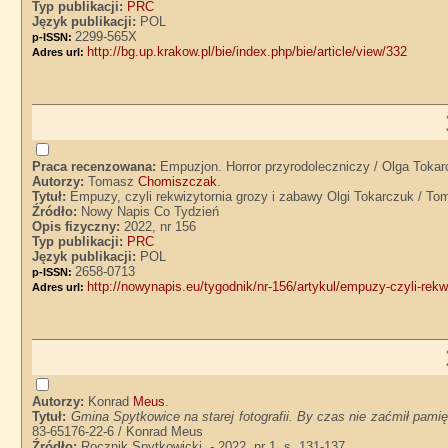
Typ publikacji:
PRC
Język publikacji:
POL
2299-565X
p-ISSN:
http://bg.up.krakow.pl/bie/index.php/bie/article/view/332
Adres url:
Praca recenzowana:
Empuzjon. Horror przyrodoleczniczy / Olga Tokar
Autorzy:
Tomasz
Chomiszczak
.
Tytuł:
Empuzy, czyli rekwizytornia grozy i zabawy Olgi Tokarczuk / 
Źródło:
Nowy Napis Co Tydzień
Opis fizyczny:
2022, nr 156
Typ publikacji:
PRC
Język publikacji:
POL
2658-0713
p-ISSN:
http://nowynapis.eu/tygodnik/nr-156/artykul/empuzy-czyli-rekw
Adres url:
Autorzy:
Konrad
Meus
.
Tytuł:
Gmina Spytkowice na starej fotografii. By czas nie zaćmił pamię
83-65176-22-6 / Konrad Meus
Źródło:
Rocznik Spytkowicki. - 2022, nr 1, s. 131-137