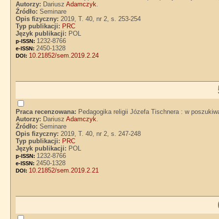
Autorzy:
Dariusz
Adamczyk
.
Źródło:
Seminare
Opis fizyczny:
2019, T. 40, nr 2, s. 253-254
Typ publikacji:
PRC
Język publikacji:
POL
1232-8766
p-ISSN:
2450-1328
e-ISSN:
10.21852/sem.2019.2.24
DOI:
Praca recenzowana:
Pedagogika religii Józefa Tischnera : w poszukiw
Autorzy:
Dariusz
Adamczyk
.
Źródło:
Seminare
Opis fizyczny:
2019, T. 40, nr 2, s. 247-248
Typ publikacji:
PRC
Język publikacji:
POL
1232-8766
p-ISSN:
2450-1328
e-ISSN:
10.21852/sem.2019.2.21
DOI: