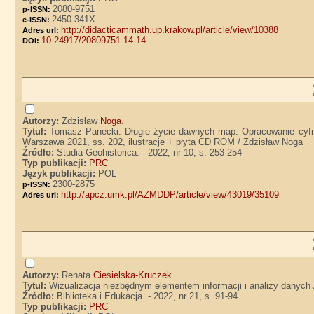
2080-9751
p-ISSN:
2450-341X
e-ISSN:
http://didacticammath.up.krakow.pl/article/view/10388
Adres url:
10.24917/20809751.14.14
DOI:
Autorzy:
Zdzisław
Noga
.
Tytuł:
Tomasz Panecki: Długie życie dawnych map. Opracowanie cyfrow
Warszawa 2021, ss. 202, ilustracje + płyta CD ROM / Zdzisław Noga
Źródło:
Studia Geohistorica. - 2022, nr 10, s. 253-254
Typ publikacji:
PRC
Język publikacji:
POL
2300-2875
p-ISSN:
http://apcz.umk.pl/AZMDDP/article/view/43019/35109
Adres url:
Autorzy:
Renata
Ciesielska-Kruczek
.
Tytuł:
Wizualizacja niezbędnym elementem informacji i analizy danych 
Źródło:
Biblioteka i Edukacja. - 2022, nr 21, s. 91-94
Typ publikacji:
PRC