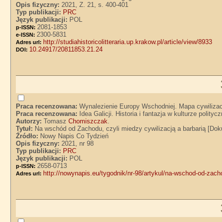
Opis fizyczny:
2021, Z. 21, s. 400-401
Typ publikacji:
PRC
Język publikacji:
POL
2081-1853
p-ISSN:
2300-5831
e-ISSN:
http://studiahistoricolitteraria.up.krakow.pl/article/view/8933
Adres url:
10.24917/20811853.21.24
DOI:
Praca recenzowana:
Wynalezienie Europy Wschodniej. Mapa cywilizacj
Praca recenzowana:
Idea Galicji. Historia i fantazja w kulturze polity
Autorzy:
Tomasz
Chomiszczak
.
Tytuł:
Na wschód od Zachodu, czyli miedzy cywilizacją a barbarią [D
Źródło:
Nowy Napis Co Tydzień
Opis fizyczny:
2021, nr 98
Typ publikacji:
PRC
Język publikacji:
POL
2658-0713
p-ISSN:
http://nowynapis.eu/tygodnik/nr-98/artykul/na-wschod-od-zacho
Adres url: