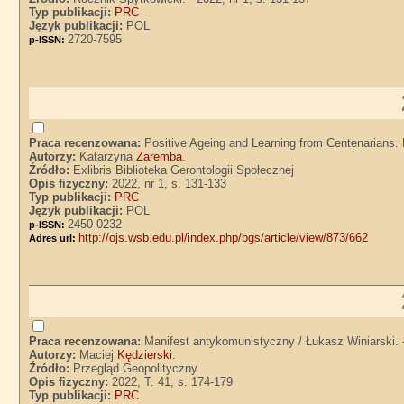
Typ publikacji:
PRC
Język publikacji:
POL
2720-7595
p-ISSN:
Praca recenzowana:
Positive Ageing and Learning from Centenarians. 
Autorzy:
Katarzyna
Zaremba
.
Źródło:
Exlibris Biblioteka Gerontologii Społecznej
Opis fizyczny:
2022, nr 1, s. 131-133
Typ publikacji:
PRC
Język publikacji:
POL
2450-0232
p-ISSN:
http://ojs.wsb.edu.pl/index.php/bgs/article/view/873/662
Adres url:
Praca recenzowana:
Manifest antykomunistyczny / Łukasz Winiarski.
Autorzy:
Maciej
Kędzierski
.
Źródło:
Przegląd Geopolityczny
Opis fizyczny:
2022, T. 41, s. 174-179
Typ publikacji:
PRC