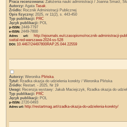
Praca recenzowana:
Założenia nauki administracji / Joanna Smarż, S
Autorzy:
Agata
Tasak
.
Źródło:
Rocznik Administracji Publicznej
Opis fizyczny:
2025, nr 11(2), s. 443-450
Typ publikacji:
PRC
Język publikacji:
POL
2449-7797
p-ISSN:
2449-7800
e-ISSN:
http://ejournals.eu/czasopismo/rocznik-administracji-publ
Adres url:
swital-red-warszawa-2024-ss-528
10.4467/24497800RAP.25.044.22559
DOI:
Autorzy:
Weronika
Plińska
.
Tytuł:
Rzadka okazja do udzielenia korekty / Weronika Plińska
Źródło:
Restart. - 2025, Nr 19
Uwagi:
Recenzja wystawy: Jakub Maciejczyk, Rzadka okazja do udziel
Typ publikacji:
PRC
Język publikacji:
POL
2720-0493
p-ISSN:
http://restartmag.art/rzadka-okazja-do-udzielenia-korekty/
Adres url: