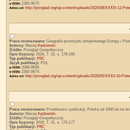
2392-067X
e-ISSN:
http://przeglad.org/wp-content/uploads/2020/08/XXXIII-12-Pole
Adres url:
Praca recenzowana:
Geografia przemysłu zbrojeniowego Europy / Piotr
Autorzy:
Maciej
Kędzierski
.
Źródło:
Przegląd Geopolityczny
Opis fizyczny:
2020, T. 32, s. 178-180
Typ publikacji:
PRC
Język publikacji:
POL
2080-8836
p-ISSN:
2392-067X
e-ISSN:
http://przeglad.org/wp-content/uploads/2020/05/XXXII-10-Polem
Adres url:
Praca recenzowana:
Przedmurze cywilizacji, Polska od 1000 lat na s
Autorzy:
Maciej
Kędzierski
.
Źródło:
Przegląd Geopolityczny
Opis fizyczny:
2020, T. 31, s. 175-177
Typ publikacji:
PRC