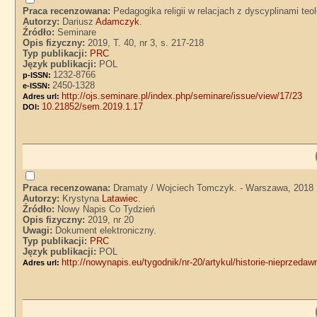
Praca recenzowana:
Pedagogika religii w relacjach z dyscyplinami teo
Autorzy:
Dariusz
Adamczyk
.
Źródło:
Seminare
Opis fizyczny:
2019, T. 40, nr 3, s. 217-218
Typ publikacji:
PRC
Język publikacji:
POL
1232-8766
p-ISSN:
2450-1328
e-ISSN:
http://ojs.seminare.pl/index.php/seminare/issue/view/17/23
Adres url:
10.21852/sem.2019.1.17
DOI:
Praca recenzowana:
Dramaty / Wojciech Tomczyk. - Warszawa, 2018
Autorzy:
Krystyna
Latawiec
.
Źródło:
Nowy Napis Co Tydzień
Opis fizyczny:
2019, nr 20
Uwagi:
Dokument elektroniczny.
Typ publikacji:
PRC
Język publikacji:
POL
http://nowynapis.eu/tygodnik/nr-20/artykul/historie-nieprzeda
Adres url: