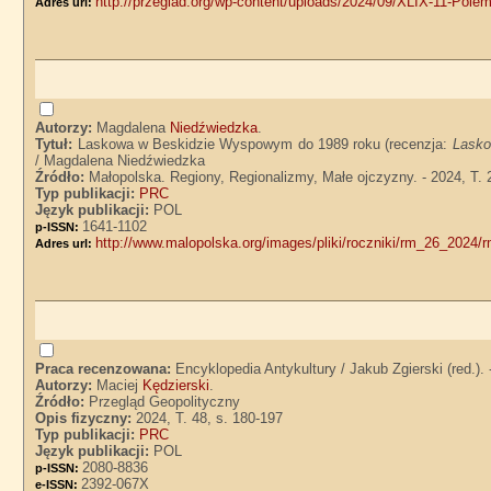
http://przeglad.org/wp-content/uploads/2024/09/XLIX-11-Polemi
Adres url:
Autorzy:
Magdalena
Niedźwiedzka
.
Tytuł:
Laskowa w Beskidzie Wyspowym do 1989 roku (recenzja:
Lasko
/ Magdalena Niedźwiedzka
Źródło:
Małopolska. Regiony, Regionalizmy, Małe ojczyzny. - 2024, T. 
Typ publikacji:
PRC
Język publikacji:
POL
1641-1102
p-ISSN:
http://www.malopolska.org/images/pliki/roczniki/rm_26_2024
Adres url:
Praca recenzowana:
Encyklopedia Antykultury / Jakub Zgierski (red.).
Autorzy:
Maciej
Kędzierski
.
Źródło:
Przegląd Geopolityczny
Opis fizyczny:
2024, T. 48, s. 180-197
Typ publikacji:
PRC
Język publikacji:
POL
2080-8836
p-ISSN:
2392-067X
e-ISSN: