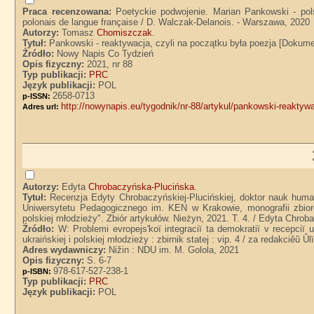
Praca recenzowana:
Poetyckie podwojenie. Marian Pankowski - pol
polonais de langue française / D. Walczak-Delanois. - Warszawa, 2020
Autorzy:
Tomasz
Chomiszczak
.
Tytuł:
Pankowski - reaktywacja, czyli na początku była poezja [Dokum
Źródło:
Nowy Napis Co Tydzień
Opis fizyczny:
2021, nr 88
Typ publikacji:
PRC
Język publikacji:
POL
2658-0713
p-ISSN:
http://nowynapis.eu/tygodnik/nr-88/artykul/pankowski-reaktyw
Adres url:
Autorzy:
Edyta
Chrobaczyńska-Plucińska
.
Tytuł:
Recenzja Edyty Chrobaczyńskiej-Plucińskiej, doktor nauk human
Uniwersytetu Pedagogicznego im. KEN w Krakowie, monografii zbiorow
polskiej młodzieży". Zbiór artykułów. Nieżyn, 2021. T. 4. / Edyta Chro
Źródło:
W: Problemi evropejs'koï integraciï ta demokratiï v recepciï 
ukraińskiej i polskiej młodzieży : zbirnik statej : vip. 4 / za redakciêû 
Adres wydawniczy:
Nižin : NDU im. M. Golola, 2021
Opis fizyczny:
S. 6-7
978-617-527-238-1
p-ISBN:
Typ publikacji:
PRC
Język publikacji:
POL