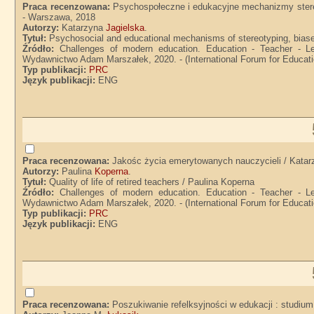
Praca recenzowana:
Psychospołeczne i edukacyjne mechanizmy stereo
- Warszawa, 2018
Autorzy:
Katarzyna
Jagielska
.
Tytuł:
Psychosocial and educational mechanisms of stereotyping, biases
Źródło:
Challenges of modern education. Education - Teacher - Le
Wydawnictwo Adam Marszałek, 2020. - (International Forum for Educatio
Typ publikacji:
PRC
Język publikacji:
ENG
Praca recenzowana:
Jakośc życia emerytowanych nauczycieli / Katar
Autorzy:
Paulina
Koperna
.
Tytuł:
Quality of life of retired teachers / Paulina Koperna
Źródło:
Challenges of modern education. Education - Teacher - Le
Wydawnictwo Adam Marszałek, 2020. - (International Forum for Educatio
Typ publikacji:
PRC
Język publikacji:
ENG
Praca recenzowana:
Poszukiwanie refelksyjności w edukacji : studi