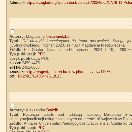
http://przeglad.org/wp-content/uploads/2024/06/XLVIII-11-Polem
Adres url:
Autorzy:
Magdalena
Niedźwiedzka
.
Tytuł:
Od praktyki kancelaryjnej do teorii archiwalnej. Księga j
K.Stryjkowskiego, Poznań 2023, ss.402 / Magdalena Niedźwiedzka
Źródło:
Res Gestae. Czasopismo Historyczne. - 2024, T. 18, s. 263-26
Typ publikacji:
PRC
Język publikacji:
POL
2450-4475
p-ISSN:
2451-0068
e-ISSN:
http://resgestae.uken.krakow.pl/article/view/11036
Adres url:
10.24917/24504475.18.13
DOI:
Autorzy:
Aleksandra
Dudzik
.
Tytuł:
Recenzja raportu pod redakcją naukową Mirosława Grew
deinstytucjonalizacji usług społecznych na terenie 16 województw Polsk
Źródło:
Annales Universitatis Paedagogicae Cracoviensis. Studia ad Di
Typ publikacji:
PRC