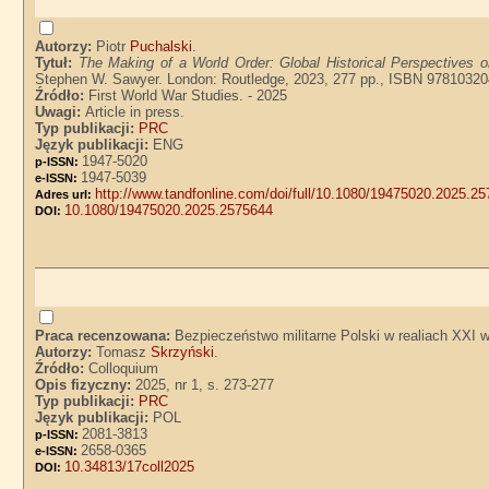
Autorzy:
Piotr
Puchalski
.
Tytuł:
The Making of a World Order: Global Historical Perspectives o
Stephen W. Sawyer. London: Routledge, 2023, 277 pp., ISBN 978103204
Źródło:
First World War Studies. - 2025
Uwagi:
Article in press.
Typ publikacji:
PRC
Język publikacji:
ENG
1947-5020
p-ISSN:
1947-5039
e-ISSN:
http://www.tandfonline.com/doi/full/10.1080/19475020.2025.2
Adres url:
10.1080/19475020.2025.2575644
DOI:
Praca recenzowana:
Bezpieczeństwo militarne Polski w realiach XXI
Autorzy:
Tomasz
Skrzyński
.
Źródło:
Colloquium
Opis fizyczny:
2025, nr 1, s. 273-277
Typ publikacji:
PRC
Język publikacji:
POL
2081-3813
p-ISSN:
2658-0365
e-ISSN:
10.34813/17coll2025
DOI: