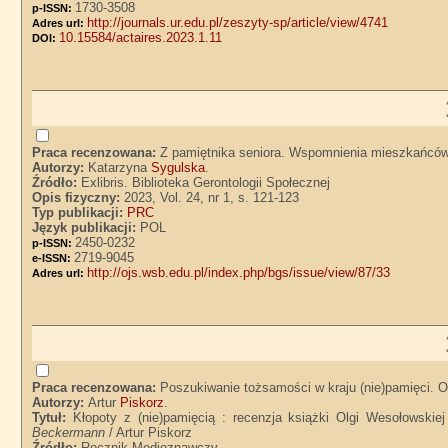
1730-3508
p-ISSN:
http://journals.ur.edu.pl/zeszyty-sp/article/view/4741
Adres url:
10.15584/actaires.2023.1.11
DOI:
Praca recenzowana:
Z pamiętnika seniora. Wspomnienia mieszkańców
Autorzy:
Katarzyna
Sygulska
.
Źródło:
Exlibris. Biblioteka Gerontologii Społecznej
Opis fizyczny:
2023, Vol. 24, nr 1, s. 121-123
Typ publikacji:
PRC
Język publikacji:
POL
2450-0232
p-ISSN:
2719-9045
e-ISSN:
http://ojs.wsb.edu.pl/index.php/bgs/issue/view/87/33
Adres url:
Praca recenzowana:
Poszukiwanie tożsamości w kraju (nie)pamięci. 
Autorzy:
Artur
Piskorz
.
Tytuł:
Kłopoty z (nie)pamięcią : recenzja książki Olgi Wesołowskie
Beckermann
/ Artur Piskorz
Źródło:
Rocznik Medioznawczy