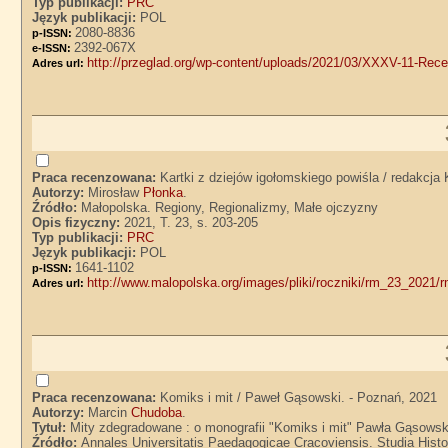
Typ publikacji:
PRC
Język publikacji:
POL
2080-8836
p-ISSN:
2392-067X
e-ISSN:
http://przeglad.org/wp-content/uploads/2021/03/XXXV-11-Rece
Adres url:
Praca recenzowana:
Kartki z dziejów igołomskiego powiśla / redakcja 
Autorzy:
Mirosław
Płonka
.
Źródło:
Małopolska. Regiony, Regionalizmy, Małe ojczyzny
Opis fizyczny:
2021, T. 23, s. 203-205
Typ publikacji:
PRC
Język publikacji:
POL
1641-1102
p-ISSN:
http://www.malopolska.org/images/pliki/roczniki/rm_23_2021
Adres url:
Praca recenzowana:
Komiks i mit / Paweł Gąsowski. - Poznań, 2021
Autorzy:
Marcin
Chudoba
.
Tytuł:
Mity zdegradowane : o monografii "Komiks i mit" Pawła Gąsows
Źródło:
Annales Universitatis Paedagogicae Cracoviensis. Studia Histori