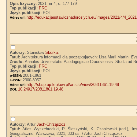
Opis fizyczny:
2021, nr 4, s. 177-179
Typ publikacji:
PRC
Język publikacji:
POL
http://edukacjaustawicznadoroslych.eu/images/2021/4/4_2021
Adres url:
Autorzy:
Stanisław
Skórka
.
Tytuł:
Architektura informacji dla początkujących: Lisa Marii Martin,
Eve
Źródło:
Annales Universitatis Paedagogicae Cracoviensis. Studia ad Bib
Typ publikacji:
PRC
Język publikacji:
POL
2081-1861
p-ISSN:
2300-3057
e-ISSN:
http://sbsp.up.krakow.pl/article/view/20811861.19.48
Adres url:
10.24917/20811861.19.48
DOI:
Autorzy:
Artur
Jach-Chrząszcz
.
Tytuł:
Atlas Wyszehradzki, P. Śleszyński, K. Czapiewski (red.), I
Geograficzne, Warszawa, 2021, 303 ss. / Artur Jach-Chrząszcz