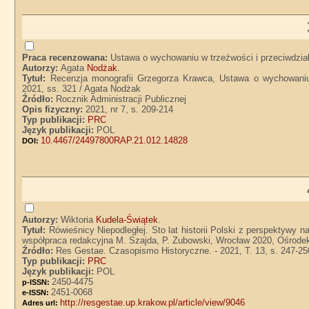
Praca recenzowana:
Ustawa o wychowaniu w trzeźwości i przeciwdzia
Autorzy:
Agata
Nodżak
.
Tytuł:
Recenzja monografii Grzegorza Krawca, Ustawa o wychowaniu
2021, ss. 321 / Agata Nodżak
Źródło:
Rocznik Administracji Publicznej
Opis fizyczny:
2021, nr 7, s. 209-214
Typ publikacji:
PRC
Język publikacji:
POL
10.4467/24497800RAP.21.012.14828
DOI:
Autorzy:
Wiktoria
Kudela-Świątek
.
Tytuł:
Rówieśnicy Niepodległej. Sto lat historii Polski z perspektywy
współpraca redakcyjna M. Szajda, P. Zubowski, Wrocław 2020, Ośrodek "
Źródło:
Res Gestae. Czasopismo Historyczne. - 2021, T. 13, s. 247-25
Typ publikacji:
PRC
Język publikacji:
POL
2450-4475
p-ISSN:
2451-0068
e-ISSN:
http://resgestae.up.krakow.pl/article/view/9046
Adres url: