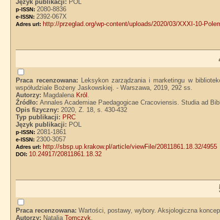
Język publikacji:
POL
2080-8836
p-ISSN:
2392-067X
e-ISSN:
http://przeglad.org/wp-content/uploads/2020/03/XXXI-10-Polemi
Adres url:
Praca recenzowana:
Leksykon zarządzania i marketingu w bibliot
współudziale Bożeny Jaskowskiej. - Warszawa, 2019, 292 ss.
Autorzy:
Magdalena
Król
.
Źródło:
Annales Academiae Paedagogicae Cracoviensis. Studia ad Bibl
Opis fizyczny:
2020, Z. 18, s. 430-432
Typ publikacji:
PRC
Język publikacji:
POL
2081-1861
p-ISSN:
2300-3057
e-ISSN:
http://sbsp.up.krakow.pl/article/viewFile/20811861.18.32/4955
Adres url:
10.24917/20811861.18.32
DOI:
Praca recenzowana:
Wartości, postawy, wybory. Aksjologiczna koncepcj
Autorzy:
Natalia
Tomczyk
.