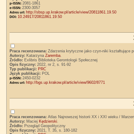
2081-1861
p-ISSN:
2300-3057
e-ISSN:
http://sbsp.up.krakow.pl/article/view/20811861.19.50
Adres url:
10.24917/20811861.19.50
DOI:
Praca recenzowana:
Zdarzenia krytyczne jako czyn-niki kształtujące 
Autorzy:
Katarzyna
Zaremba
.
Źródło:
Exlibris Biblioteka Gerontologii Społecznej
Opis fizyczny:
2022, nr 2, s. 91-92
Typ publikacji:
PRC
Język publikacji:
POL
2450-0232
p-ISSN:
http://bgs.up.krakow.pl/article/view/9602/8771
Adres url:
Praca recenzowana:
Atlas Najnowszej historii XX i XXI wieku / Marze
Autorzy:
Maciej
Kędzierski
.
Źródło:
Przegląd Geopolityczny
Opis fizyczny:
2021, T. 35, s. 180-182