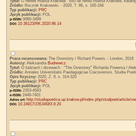
Tytuł:
O herbie miasta Krakowa :
650 lat herbu miasta Krakowa
, katal
Źródło:
Rocznik Krakowski. - 2020, T. 86, s. 165-166
Typ publikacji:
PRC
Język publikacji:
POL
0080-3499
p-ISSN:
10.36123/RK.2020.86.14
DOI:
Praca recenzowana:
The Overstory / Richard Powers. - London, 2018
Autorzy:
Aleksandra
Budrewicz
.
Tytuł:
O ludziach i drzewach : "The Overstory" Richarda Powersa / Al
Źródło:
Annales Universitatis Paedagogicae Cracoviensis. Studia Poet
Opis fizyczny:
2020, Z. 8, s. 314-320
Typ publikacji:
PRC
Język publikacji:
POL
2353-4583
p-ISSN:
2449-7401
e-ISSN:
http://studiapoetica.up.krakow.pl/index.php/studpoet/article/v
Adres url:
10.24917/23534583.8.20
DOI: