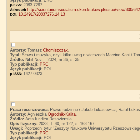
Język publikacji:
ENG
2083-7267
p-ISSN:
http://scientariumsocialium.uken.krakow.pl/issue/view/800/64
Adres url:
10.24917/20837276.14.13
DOI:
Autorzy:
Tomasz
Chomiszczak
.
Tytuł:
Słowa i muzyka, czyli kilka uwag o wierszach Marcina Kani / 
Źródło:
Nihil Novi. - 2024, nr 36, s. 35
Typ publikacji:
PRC
Język publikacji:
POL
1427-0323
p-ISSN:
Praca recenzowana:
Prawo rodzinne / Jakub Łukasiewicz, Rafał Łuka
Autorzy:
Agnieszka
Ogrodnik-Kalita
.
Źródło:
Acta Iuridica Resoviensia
Opis fizyczny:
2023, T. 40, nr 122, s. 163-167
Uwagi:
Poprzedni tytuł "Zeszyty Naukowe Uniwersytetu Rzeszowskieg
Typ publikacji:
PRC
Język publikacji:
POL