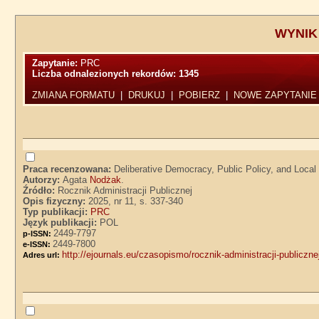
WYNIK
Zapytanie:
PRC
Liczba odnalezionych rekordów:
1345
ZMIANA FORMATU
|
DRUKUJ
|
POBIERZ
|
NOWE ZAPYTANIE
Praca recenzowana:
Deliberative Democracy, Public Policy, and Loca
Autorzy:
Agata
Nodżak
.
Źródło:
Rocznik Administracji Publicznej
Opis fizyczny:
2025, nr 11, s. 337-340
Typ publikacji:
PRC
Język publikacji:
POL
2449-7797
p-ISSN:
2449-7800
e-ISSN:
http://ejournals.eu/czasopismo/rocznik-administracji-publiczn
Adres url: