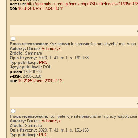
http://journals.us.edu.pl/index.php/RSL/article/view/11695/913
Adres url:
10.31261/RSL.2020.30.11
DOI:
Praca recenzowana:
Kształtowanie sprawności moralnych / red. Anna 
Autorzy:
Dariusz
Adamczyk
.
Źródło:
Seminare
Opis fizyczny:
2020, T. 41, nr 1, s. 161-163
Typ publikacji:
PRC
Język publikacji:
POL
1232-8766
p-ISSN:
2450-1328
e-ISSN:
10.21852/sem.2020.2.12
DOI:
Praca recenzowana:
Kompetencje interpersonalne w pracy współczesn
Autorzy:
Dariusz
Adamczyk
.
Źródło:
Seminare
Opis fizyczny:
2020, T. 41, nr 1, s. 151-153
Typ publikacji:
PRC