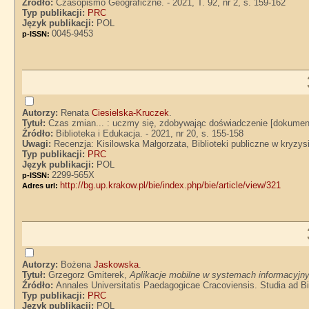
Źródło:
Czasopismo Geograficzne. - 2021, T. 92, nr 2, s. 159-162
Typ publikacji:
PRC
Język publikacji:
POL
0045-9453
p-ISSN:
Autorzy:
Renata
Ciesielska-Kruczek
.
Tytuł:
Czas zmian... : uczmy się, zdobywając doświadczenie [dokument
Źródło:
Biblioteka i Edukacja. - 2021, nr 20, s. 155-158
Uwagi:
Recenzja: Kisilowska Małgorzata, Biblioteki publiczne w kryz
Typ publikacji:
PRC
Język publikacji:
POL
2299-565X
p-ISSN:
http://bg.up.krakow.pl/bie/index.php/bie/article/view/321
Adres url:
Autorzy:
Bożena
Jaskowska
.
Tytuł:
Grzegorz Gmiterek,
Aplikacje mobilne w systemach informacyjn
Źródło:
Annales Universitatis Paedagogicae Cracoviensis. Studia ad Bib
Typ publikacji:
PRC
Język publikacji:
POL