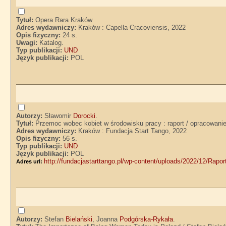
Tytuł:
Opera Rara Kraków
Adres wydawniczy:
Kraków : Capella Cracoviensis, 2022
Opis fizyczny:
24 s.
Uwagi:
Katalog.
Typ publikacji:
UND
Język publikacji:
POL
Autorzy:
Sławomir
Dorocki
.
Tytuł:
Przemoc wobec kobiet w środowisku pracy : raport / opracowani
Adres wydawniczy:
Kraków : Fundacja Start Tango, 2022
Opis fizyczny:
56 s.
Typ publikacji:
UND
Język publikacji:
POL
http://fundacjastarttango.pl/wp-content/uploads/2022/12/Rap
Adres url:
Autorzy:
Stefan
Bielański
, Joanna
Podgórska-Rykała
.