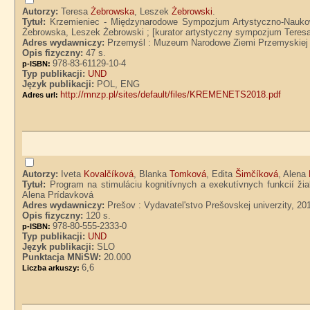
Autorzy:
Teresa
Żebrowska
, Leszek
Żebrowski
.
Tytuł:
Krzemieniec - Międzynarodowe Sympozjum Artystyczno-Naukow
Żebrowska, Leszek Żebrowski ; [kurator artystyczny sympozjum Teres
Adres wydawniczy:
Przemyśl : Muzeum Narodowe Ziemi Przemyskiej
Opis fizyczny:
47 s.
978-83-61129-10-4
p-ISBN:
Typ publikacji:
UND
Język publikacji:
POL, ENG
http://mnzp.pl/sites/default/files/KREMENETS2018.pdf
Adres url:
Autorzy:
Iveta
Kovalčíková
, Blanka
Tomková
, Edita
Šimčíková
, Alena
Tytuł:
Program na stimuláciu kognitívnych a exekutívnych funkcií ž
Alena Prídavková
Adres wydawniczy:
Prešov : Vydavatel'stvo Prešovskej univerzity, 20
Opis fizyczny:
120 s.
978-80-555-2333-0
p-ISBN:
Typ publikacji:
UND
Język publikacji:
SLO
Punktacja MNiSW:
20.000
6,6
Liczba arkuszy: