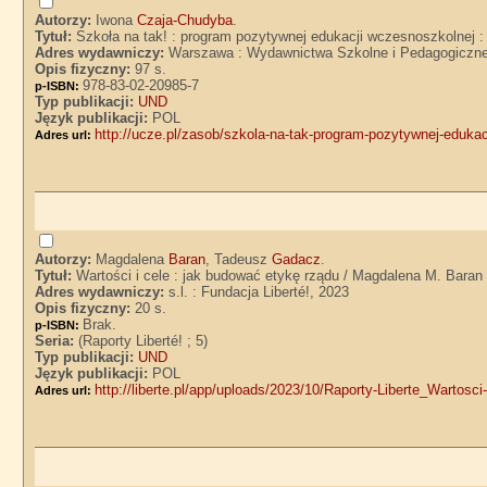
Autorzy:
Iwona
Czaja-Chudyba
.
Tytuł:
Szkoła na tak! : program pozytywnej edukacji wczesnoszkolnej :
Adres wydawniczy:
Warszawa : Wydawnictwa Szkolne i Pedagogiczne
Opis fizyczny:
97 s.
978-83-02-20985-7
p-ISBN:
Typ publikacji:
UND
Język publikacji:
POL
http://ucze.pl/zasob/szkola-na-tak-program-pozytywnej-eduk
Adres url:
Autorzy:
Magdalena
Baran
, Tadeusz
Gadacz
.
Tytuł:
Wartości i cele : jak budować etykę rządu / Magdalena M. Bara
Adres wydawniczy:
s.l. : Fundacja Liberté!, 2023
Opis fizyczny:
20 s.
Brak.
p-ISBN:
Seria:
(Raporty Liberté! ; 5)
Typ publikacji:
UND
Język publikacji:
POL
http://liberte.pl/app/uploads/2023/10/Raporty-Liberte_Wartosc
Adres url: