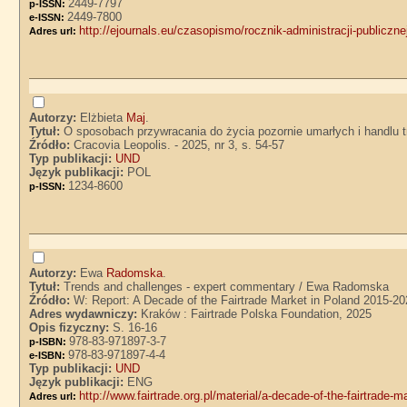
2449-7797
p-ISSN:
2449-7800
e-ISSN:
http://ejournals.eu/czasopismo/rocznik-administracji-publiczn
Adres url:
Autorzy:
Elżbieta
Maj
.
Tytuł:
O sposobach przywracania do życia pozornie umarłych i handlu tr
Źródło:
Cracovia Leopolis. - 2025, nr 3, s. 54-57
Typ publikacji:
UND
Język publikacji:
POL
1234-8600
p-ISSN:
Autorzy:
Ewa
Radomska
.
Tytuł:
Trends and challenges - expert commentary / Ewa Radomska
Źródło:
W: Report: A Decade of the Fairtrade Market in Poland 2015-2
Adres wydawniczy:
Kraków : Fairtrade Polska Foundation, 2025
Opis fizyczny:
S. 16-16
978-83-971897-3-7
p-ISBN:
978-83-971897-4-4
e-ISBN:
Typ publikacji:
UND
Język publikacji:
ENG
http://www.fairtrade.org.pl/material/a-decade-of-the-fairtrade-
Adres url: