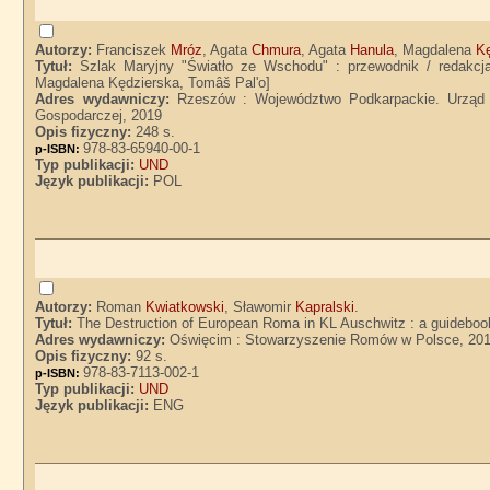
Autorzy:
Franciszek
Mróz
, Agata
Chmura
, Agata
Hanula
, Magdalena
K
Tytuł:
Szlak Maryjny "Światło ze Wschodu" : przewodnik / redakcj
Magdalena Kędzierska, Tomâš Pal'o]
Adres wydawniczy:
Rzeszów : Województwo Podkarpackie. Urząd 
Gospodarczej, 2019
Opis fizyczny:
248 s.
978-83-65940-00-1
p-ISBN:
Typ publikacji:
UND
Język publikacji:
POL
Autorzy:
Roman
Kwiatkowski
, Sławomir
Kapralski
.
Tytuł:
The Destruction of European Roma in KL Auschwitz : a guidebook 
Adres wydawniczy:
Oświęcim : Stowarzyszenie Romów w Polsce, 20
Opis fizyczny:
92 s.
978-83-7113-002-1
p-ISBN:
Typ publikacji:
UND
Język publikacji:
ENG