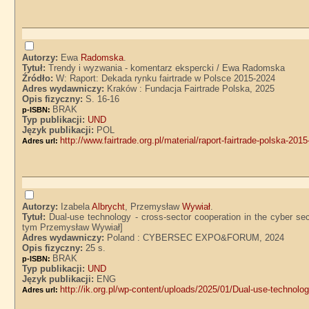
Autorzy:
Ewa
Radomska
.
Tytuł:
Trendy i wyzwania - komentarz ekspercki / Ewa Radomska
Źródło:
W: Raport: Dekada rynku fairtrade w Polsce 2015-2024
Adres wydawniczy:
Kraków : Fundacja Fairtrade Polska, 2025
Opis fizyczny:
S. 16-16
BRAK
p-ISBN:
Typ publikacji:
UND
Język publikacji:
POL
http://www.fairtrade.org.pl/material/raport-fairtrade-polska-201
Adres url:
Autorzy:
Izabela
Albrycht
, Przemysław
Wywiał
.
Tytuł:
Dual-use technology - cross-sector cooperation in the cyber secu
tym Przemysław Wywiał]
Adres wydawniczy:
Poland : CYBERSEC EXPO&FORUM, 2024
Opis fizyczny:
25 s.
BRAK
p-ISBN:
Typ publikacji:
UND
Język publikacji:
ENG
http://ik.org.pl/wp-content/uploads/2025/01/Dual-use-technol
Adres url: