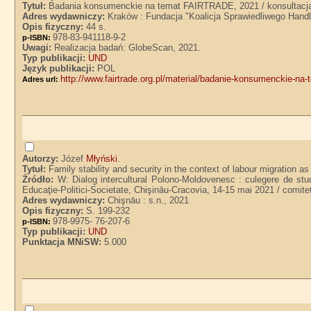
Tytuł:
Badania konsumenckie na temat FAIRTRADE, 2021 / konsultac
Adres wydawniczy:
Kraków : Fundacja "Koalicja Sprawiedliwego Handl
Opis fizyczny:
44 s.
978-83-941118-9-2
p-ISBN:
Uwagi:
Realizacja badań: GlobeScan, 2021.
Typ publikacji:
UND
Język publikacji:
POL
http://www.fairtrade.org.pl/material/badanie-konsumenckie-na-
Adres url:
Autorzy:
Józef
Młyński
.
Tytuł:
Family stability and security in the context of labour migration a
Źródło:
W: Dialog intercultural Polono-Moldovenesc : culegere de studi
Educaţie-Politici-Societate, Chişināu-Cracovia, 14-15 mai 2021 / comitetu
Adres wydawniczy:
Chişnāu : s.n., 2021
Opis fizyczny:
S. 199-232
978-9975- 76-207-6
p-ISBN:
Typ publikacji:
UND
Punktacja MNiSW:
5.000