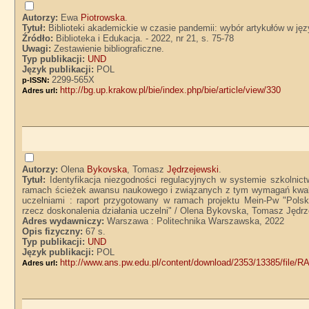
Autorzy:
Ewa
Piotrowska
.
Tytuł:
Biblioteki akademickie w czasie pandemii: wybór artykułów w ję
Źródło:
Biblioteka i Edukacja. - 2022, nr 21, s. 75-78
Uwagi:
Zestawienie bibliograficzne.
Typ publikacji:
UND
Język publikacji:
POL
2299-565X
p-ISSN:
http://bg.up.krakow.pl/bie/index.php/bie/article/view/330
Adres url:
Autorzy:
Olena
Bykovska
, Tomasz
Jędrzejewski
.
Tytuł:
Identyfikacja niezgodności regulacyjnych w systemie szkolnic
ramach ścieżek awansu naukowego i związanych z tym wymagań kwali
uczelniami : raport przygotowany w ramach projektu Mein-Pw "Polsko-
rzecz doskonalenia działania uczelni" / Olena Bykovska, Tomasz Jędrz
Adres wydawniczy:
Warszawa : Politechnika Warszawska, 2022
Opis fizyczny:
67 s.
Typ publikacji:
UND
Język publikacji:
POL
http://www.ans.pw.edu.pl/content/download/2353/13385/fil
Adres url: