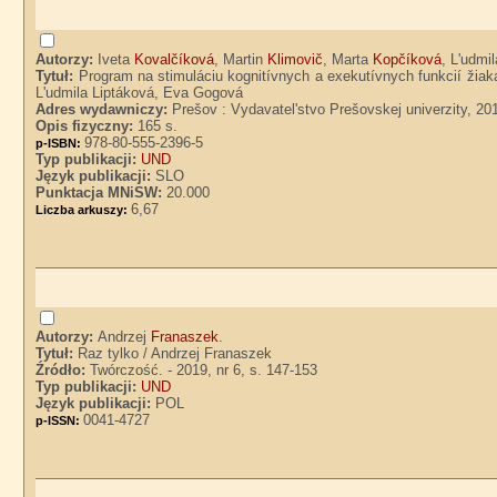
Autorzy:
Iveta
Kovalčíková
, Martin
Klimovič
, Marta
Kopčíková
, L'udmi
Tytuł:
Program na stimuláciu kognitívnych a exekutívnych funkcií žiak
L'udmila Liptáková, Eva Gogová
Adres wydawniczy:
Prešov : Vydavatel'stvo Prešovskej univerzity, 20
Opis fizyczny:
165 s.
978-80-555-2396-5
p-ISBN:
Typ publikacji:
UND
Język publikacji:
SLO
Punktacja MNiSW:
20.000
6,67
Liczba arkuszy:
Autorzy:
Andrzej
Franaszek
.
Tytuł:
Raz tylko / Andrzej Franaszek
Źródło:
Twórczość. - 2019, nr 6, s. 147-153
Typ publikacji:
UND
Język publikacji:
POL
0041-4727
p-ISSN: