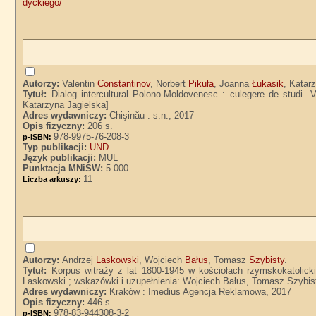
dyckiego/
Autorzy:
Valentin
Constantinov
, Norbert
Pikuła
, Joanna
Łukasik
, Katar
Tytuł:
Dialog intercultural Polono-Moldovenesc : culegere de studi. V
Katarzyna Jagielska]
Adres wydawniczy:
Chişinău : s.n., 2017
Opis fizyczny:
206 s.
978-9975-76-208-3
p-ISBN:
Typ publikacji:
UND
Język publikacji:
MUL
Punktacja MNiSW:
5.000
11
Liczba arkuszy:
Autorzy:
Andrzej
Laskowski
, Wojciech
Bałus
, Tomasz
Szybisty
.
Tytuł:
Korpus witraży z lat 1800-1945 w kościołach rzymskokatolicki
Laskowski ; wskazówki i uzupełnienia: Wojciech Bałus, Tomasz Szybis
Adres wydawniczy:
Kraków : Imedius Agencja Reklamowa, 2017
Opis fizyczny:
446 s.
978-83-944308-3-2
p-ISBN: