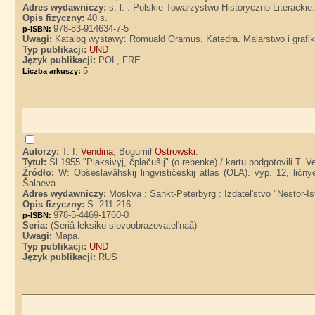
Adres wydawniczy:
s. l. : Polskie Towarzystwo Historyczno-Literackie
Opis fizyczny:
40 s.
978-83-914634-7-5
p-ISBN:
Uwagi:
Katalog wystawy: Romuald Oramus. Katedra. Malarstwo i grafika
Typ publikacji:
UND
Język publikacji:
POL, FRE
5
Liczba arkuszy:
Autorzy:
T. I.
Vendina
, Bogumił
Ostrowski
.
Tytuł:
Sl 1955 "Plaksivyj, čplačuŝij" (o rebenke) / kartu podgotovili T. V
Źródło:
W: Obŝeslavâhskij lingvističeskij atlas (OLA). vyp. 12, ličn
Šalaeva
Adres wydawniczy:
Moskva ; Sankt-Peterbyrg : Izdatel'stvo "Nestor-Is
Opis fizyczny:
S. 211-216
978-5-4469-1760-0
p-ISBN:
Seria:
(Seriâ leksiko-slovoobrazovatel'naâ)
Uwagi:
Mapa.
Typ publikacji:
UND
Język publikacji:
RUS