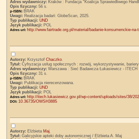
Adres wydawniczy:
Kraków : Fundacja "Koalicja Sprawiedliwego Handl
Opis fizyczny:
56 s.
BRAK
p-ISBN:
Uwagi:
Realizacja badań: GlobeScan, 2025.
Typ publikacji:
UND
Język publikacji:
POL
http://www.fairtrade.org.pl/material/badanie-konsumenckie-na-
Adres url:
Autorzy:
Krzysztof
Chaczko
.
Tytuł:
Cyfryzacja usług społecznych : rozwój, wykorzystywanie, barier
Adres wydawniczy:
Warszawa : Sieć Badawcza Łukasiewicz - ITECH Ins
Opis fizyczny:
31 s.
BRAK
p-ISBN:
Uwagi:
Publikacja nierecenzowana.
Typ publikacji:
UND
Język publikacji:
POL
http://itech.lukasiewicz.gov.pl/wp-content/uploads/sites/38/2
Adres url:
10.36735/OWSH3885
DOI:
Autorzy:
Elżbieta
Maj
.
Tytuł:
Galicyjskie apteki doby autonomicznej / Elżbieta A. Maj