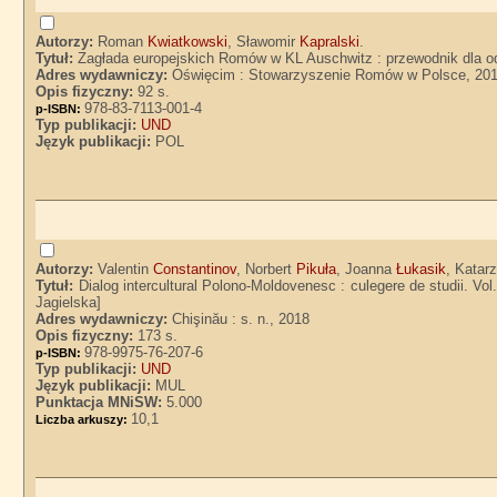
Autorzy:
Roman
Kwiatkowski
, Sławomir
Kapralski
.
Tytuł:
Zagłada europejskich Romów w KL Auschwitz : przewodnik dla od
Adres wydawniczy:
Oświęcim : Stowarzyszenie Romów w Polsce, 20
Opis fizyczny:
92 s.
978-83-7113-001-4
p-ISBN:
Typ publikacji:
UND
Język publikacji:
POL
Autorzy:
Valentin
Constantinov
, Norbert
Pikuła
, Joanna
Łukasik
, Katar
Tytuł:
Dialog intercultural Polono-Moldovenesc : culegere de studii. Vol.
Jagielska]
Adres wydawniczy:
Chişinău : s. n., 2018
Opis fizyczny:
173 s.
978-9975-76-207-6
p-ISBN:
Typ publikacji:
UND
Język publikacji:
MUL
Punktacja MNiSW:
5.000
10,1
Liczba arkuszy: