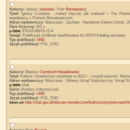
Autorzy:
Janusz
Janowski
, Piotr
Bernatowicz
.
Tytuł:
Ignacy Czwartos : malarz klęczał, jak malował = The Paint
współpracy z Piotrem Bernatowiczem
Adres wydawniczy:
Warszawa : Zachęta - Narodowa Galeria Sztuki, 2
Opis fizyczny:
202 s.
978-83-66979-15-4
p-ISBN:
Uwagi:
Publikacja źródłowa nieafiliowana do UKEN.Katalog wystawy.
Typ publikacji:
UND
Język publikacji:
POL, ENG
Autorzy:
Mariusz
Cembruch-Nowakowski
.
Tytuł:
Kultura i dziedzictwo narodowe w 2022 r. / zespół autorski: Mar
Adres wydawniczy:
Warszawa : Główny Urząd Statystyczny. Urząd St
brak
p-ISBN:
Seria:
(Analizy statystyczne)
Typ publikacji:
UND
Język publikacji:
POL, ENG
http://stat.gov.pl/obszary-tematyczne/kultura-turystyka-sport/
Adres url: