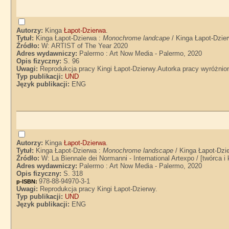
Autorzy:
Kinga
Łapot-Dzierwa
.
Tytuł:
Kinga Łapot-Dzierwa :
Monochrome landcape
/ Kinga Łapot-Dzie
Źródło:
W: ARTIST of The Year 2020
Adres wydawniczy:
Palermo : Art Now Media - Palermo, 2020
Opis fizyczny:
S. 96
Uwagi:
Reprodukcja pracy Kingi Łapot-Dzierwy.Autorka pracy wyróżnio
Typ publikacji:
UND
Język publikacji:
ENG
Autorzy:
Kinga
Łapot-Dzierwa
.
Tytuł:
Kinga Łapot-Dzierwa :
Monochrome landscape
/ Kinga Łapot-Dzi
Źródło:
W: La Biennale dei Normanni - International Artexpo / [twórca i 
Adres wydawniczy:
Palermo : Art Now Media - Palermo, 2020
Opis fizyczny:
S. 318
978-88-94970-3-1
p-ISBN:
Uwagi:
Reprodukcja pracy Kingi Łapot-Dzierwy.
Typ publikacji:
UND
Język publikacji:
ENG