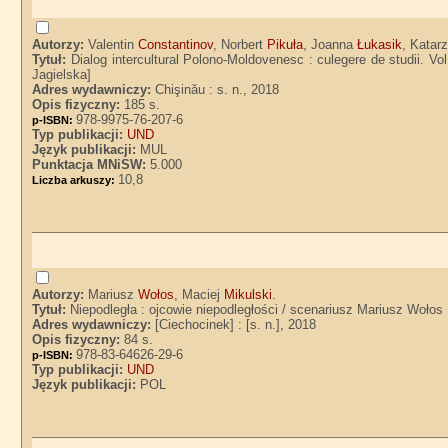
Autorzy:
Valentin
Constantinov
, Norbert
Pikuła
, Joanna
Łukasik
, Katar
Tytuł:
Dialog intercultural Polono-Moldovenesc : culegere de studii. Vol
Jagielska]
Adres wydawniczy:
Chişinău : s. n., 2018
Opis fizyczny:
185 s.
978-9975-76-207-6
p-ISBN:
Typ publikacji:
UND
Język publikacji:
MUL
Punktacja MNiSW:
5.000
10,8
Liczba arkuszy:
Autorzy:
Mariusz
Wołos
, Maciej
Mikulski
.
Tytuł:
Niepodległa : ojcowie niepodległości / scenariusz Mariusz Wołos 
Adres wydawniczy:
[Ciechocinek] : [s. n.], 2018
Opis fizyczny:
84 s.
978-83-64626-29-6
p-ISBN:
Typ publikacji:
UND
Język publikacji:
POL