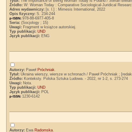
Tytuł:
The Importance of Being Woman Today is Poland / Stefan Biela
Źródło:
W: Woman Today : Comparative Sociological-Juridical Research
Adres wydawniczy:
[s. l.] : Mimesis International, 2022
Opis fizyczny:
S. 234-244
978-88-6977-405-8
p-ISBN:
Seria:
(Socjology ; 15)
Uwagi:
Fragment w książce autorskiej.
Typ publikacji:
UND
Język publikacji:
ENG
Autorzy:
Paweł
Próchniak
.
Tytuł:
Ukraina wierszy, wiersze w schronach / Paweł Próchniak ; [redak
Źródło:
Konteksty. Polska Sztuka Ludowa. - 2022, nr 1-2, s. 273-274
Uwagi:
Nota.
Typ publikacji:
UND
Język publikacji:
POL
1230-6142
p-ISSN:
Autorzy:
Ewa
Radomska
.