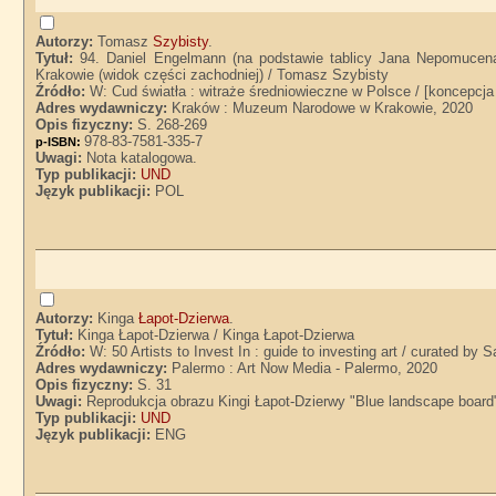
Autorzy:
Tomasz
Szybisty
.
Tytuł:
94. Daniel Engelmann (na podstawie tablicy Jana Nepomucena
Krakowie (widok części zachodniej) / Tomasz Szybisty
Źródło:
W: Cud światła : witraże średniowieczne w Polsce / [koncepcj
Adres wydawniczy:
Kraków : Muzeum Narodowe w Krakowie, 2020
Opis fizyczny:
S. 268-269
978-83-7581-335-7
p-ISBN:
Uwagi:
Nota katalogowa.
Typ publikacji:
UND
Język publikacji:
POL
Autorzy:
Kinga
Łapot-Dzierwa
.
Tytuł:
Kinga Łapot-Dzierwa / Kinga Łapot-Dzierwa
Źródło:
W: 50 Artists to Invest In : guide to investing art / curated 
Adres wydawniczy:
Palermo : Art Now Media - Palermo, 2020
Opis fizyczny:
S. 31
Uwagi:
Reprodukcja obrazu Kingi Łapot-Dzierwy "Blue landscape board
Typ publikacji:
UND
Język publikacji:
ENG