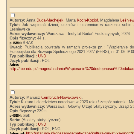
Autorzy:
Anna
Duda-Machejek
, Marta
Koch-Kozioł
, Magdalena
Leśnie
Tytuł:
Jak wspierać dzieci, uczniów i uczennice w radzeniu sobi
Leśniewska
Adres wydawniczy:
Warszawa : Instytut Badań Edukacyjnych, 2024
Opis fizyczny:
44 s.
BRAK
p-ISBN:
Uwagi:
Publikacja powstała w ramach projektu pn.: "Wspieranie d
Europejskie dla Rozwoju Społecznego 2021-2027 (FERS), nr 01.06-IP.0
Typ publikacji:
UND
Język publikacji:
POL
Adre
http://ibe.edu.pl/images/badania/Wspieranie%20dostepnosci%20edu
Autorzy:
Mariusz
Cembruch-Nowakowski
.
Tytuł:
Kultura i dziedzictwo narodowe w 2023 roku / zespół autorski: 
Adres wydawniczy:
Warszawa : Główny Urząd Statystyczny. Urząd St
Opis fizyczny:
239 s.
brak
p-ISBN:
Seria:
(Analizy statystyczne)
Typ publikacji:
UND
Język publikacji:
POL, ENG
http://stat.gov.pl/obszary-tematyczne/kultura-turystyka-sport/
Adres url: