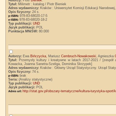
Autorzy:
Piotr
Bieniek
.
Tytuł:
Milimetr : katalog / Piotr Bieniek
Adres wydawniczy:
Kraków : Uniwersytet Komisji Edukacji Narodowej
Opis fizyczny:
24 s.
978-83-68020-17-5
p-ISBN:
978-83-68020-18-2
e-ISBN:
Typ publikacji:
UND
Język publikacji:
POL
Punktacja MNiSW:
80.000
Autorzy:
Ewa
Bińczycka
, Mariusz
Cembruch-Nowakowski
, Agnieszka
Tytuł:
Przemysły kultury i kreatywne w latach 2017-2021 / [zespó
Kowacka, Joanna Sanetra-Szeliga, Dominika Skrzypek]
Adres wydawniczy:
Kraków : Główny Urząd Statystyczny. Urząd Stat
Opis fizyczny:
74 s.
brak
p-ISBN:
Seria:
(Analizy statystyczne)
Typ publikacji:
UND
Język publikacji:
POL
http://stat.gov.pl/obszary-tematyczne/kultura-turystyka-sport/
Adres url: