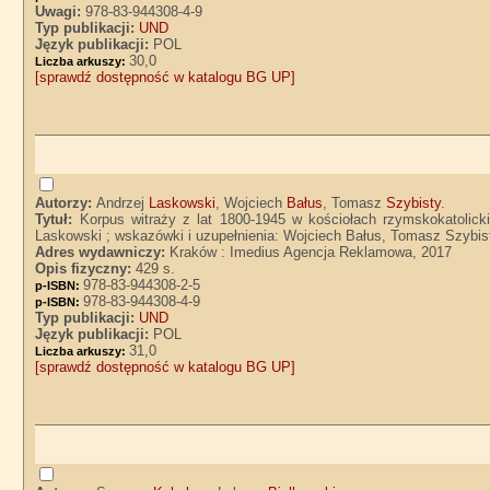
Uwagi:
978-83-944308-4-9
Typ publikacji:
UND
Język publikacji:
POL
30,0
Liczba arkuszy:
[sprawdź dostępność w katalogu BG UP]
Autorzy:
Andrzej
Laskowski
, Wojciech
Bałus
, Tomasz
Szybisty
.
Tytuł:
Korpus witraży z lat 1800-1945 w kościołach rzymskokatolicki
Laskowski ; wskazówki i uzupełnienia: Wojciech Bałus, Tomasz Szybis
Adres wydawniczy:
Kraków : Imedius Agencja Reklamowa, 2017
Opis fizyczny:
429 s.
978-83-944308-2-5
p-ISBN:
978-83-944308-4-9
p-ISBN:
Typ publikacji:
UND
Język publikacji:
POL
31,0
Liczba arkuszy:
[sprawdź dostępność w katalogu BG UP]