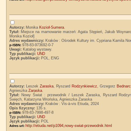
Autorzy:
Monika
Kozioł-Sumera
.
Tytuł:
Miejsce na marnowanie marzeń: Agata Stępień, Jakub Woynarow
Monika Kozioł]
Adres wydawniczy:
Kraków : Ośrodek Kultury im. Cypriana Kamila No
978-83-973692-0-7
p-ISBN:
Uwagi:
Katalog wystawy.
Typ publikacji:
UND
Język publikacji:
POL, ENG
Autorzy:
Leszek
Zaraska
, Ryszard
Rodzynkiewicz
, Grzegorz
Bednarc
Agnieszka
Zaraska
.
Tytuł:
Nowy Świat : przewodnik / Leszek Zaraska, Ryszard Rodzyn
Święch, Katarzyna Wrońska, Agnieszka Zaraska
Adres wydawniczy:
Kraków : Vis-à-vis Etiuda, 2024
Opis fizyczny:
135 s.
978-83-7998-497-8
p-ISBN:
Typ publikacji:
UND
Język publikacji:
POL
http://etiuda.net/p1094,nowy-swiat-przewodnik.html
Adres url: