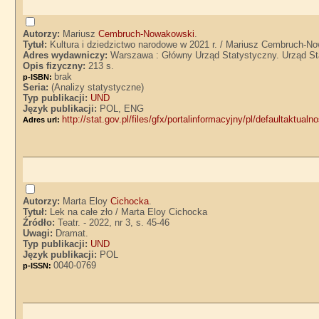
Autorzy:
Mariusz
Cembruch-Nowakowski
.
Tytuł:
Kultura i dziedzictwo narodowe w 2021 r. / Mariusz Cembruch-No
Adres wydawniczy:
Warszawa : Główny Urząd Statystyczny. Urząd St
Opis fizyczny:
213 s.
brak
p-ISBN:
Seria:
(Analizy statystyczne)
Typ publikacji:
UND
Język publikacji:
POL, ENG
http://stat.gov.pl/files/gfx/portalinformacyjny/pl/defaultaktu
Adres url:
Autorzy:
Marta Eloy
Cichocka
.
Tytuł:
Lek na całe zło / Marta Eloy Cichocka
Źródło:
Teatr. - 2022, nr 3, s. 45-46
Uwagi:
Dramat.
Typ publikacji:
UND
Język publikacji:
POL
0040-0769
p-ISSN: