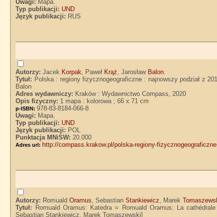
Uwagi:
Mapa.
Typ publikacji:
UND
Język publikacji:
RUS
Autorzy:
Jacek
Korpak
, Paweł
Krąż
, Jarosław
Balon
.
Tytuł:
Polska : regiony fizycznogeograficzne : najnowszy podział z 201
Balon
Adres wydawniczy:
Kraków : Wydawnictwo Compass, 2020
Opis fizyczny:
1 mapa : kolorowa ; 66 x 71 cm
978-83-8184-066-8
p-ISBN:
Uwagi:
Mapa.
Typ publikacji:
UND
Język publikacji:
POL
Punktacja MNiSW:
20.000
http://compass.krakow.pl/polska-regiony-fizycznogeograficzn
Adres url:
Autorzy:
Romuald
Oramus
, Sebastian
Stankiewicz
, Marek
Tomaszews
Tytuł:
Romuald Oramus: Katedra = Romuald Oramus: La cathédrale : 
Sebastian Stankiewicz, Marek Tomaszewski]