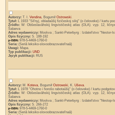
Autorzy:
T. I.
Vendina
, Bogumił
Ostrowski
.
Tytuł:
L 1933 "Sil'nyj, obladaûšij fizičeskoj siloj" (o čeloveke) / kartu p
Źródło:
W: Obŝeslavâhskij lingvističeskij atlas (OLA). vyp. 12, ličn
Šalaeva
Adres wydawniczy:
Moskva ; Sankt-Peterbyrg : Izdatel'stvo "Nestor-Is
Opis fizyczny:
S. 188-192
978-5-4469-1760-0
p-ISBN:
Seria:
(Seriâ leksiko-slovoobrazovatel'naâ)
Uwagi:
Mapa.
Typ publikacji:
UND
Język publikacji:
RUS
Autorzy:
M.
Koteva
, Bogumił
Ostrowski
, K.
Uševa
.
Tytuł:
L 1978 "Ohotno i horošo rabotaûŝij" (o čeloveke) / kartu podgotov
Źródło:
W: Obŝeslavâhskij lingvističeskij atlas (OLA). vyp. 12, ličn
Šalaeva
Adres wydawniczy:
Moskva ; Sankt-Peterbyrg : Izdatel'stvo "Nestop-Is
Opis fizyczny:
S. 266-272
978-5-4469-1760-0
p-ISBN:
Seria:
(Seriâ leksiko-slovoobrazovatel'naâ)