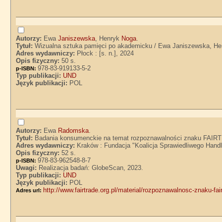
Autorzy:
Ewa
Janiszewska
, Henryk
Noga
.
Tytuł:
Wizualna sztuka pamięci po akademicku / Ewa Janiszewska, H
Adres wydawniczy:
Płock : [s. n.], 2024
Opis fizyczny:
50 s.
978-83-919133-5-2
p-ISBN:
Typ publikacji:
UND
Język publikacji:
POL
Autorzy:
Ewa
Radomska
.
Tytuł:
Badania konsumenckie na temat rozpoznawalności znaku FAIR
Adres wydawniczy:
Kraków : Fundacja "Koalicja Sprawiedliwego Handl
Opis fizyczny:
52 s.
978-83-962548-8-7
p-ISBN:
Uwagi:
Realizacja badań: GlobeScan, 2023.
Typ publikacji:
UND
Język publikacji:
POL
http://www.fairtrade.org.pl/material/rozpoznawalnosc-znaku-f
Adres url: