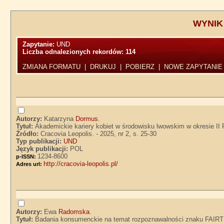
WYNIK
Zapytanie:
UND
Liczba odnalezionych rekordów:
114
ZMIANA FORMATU
|
DRUKUJ
|
POBIERZ
|
NOWE ZAPYTANIE
Autorzy:
Katarzyna
Dormus
.
Tytuł:
Akademickie kariery kobiet w środowisku lwowskim w okresie II
Źródło:
Cracovia Leopolis. - 2025, nr 2, s. 25-30
Typ publikacji:
UND
Język publikacji:
POL
1234-8600
p-ISSN:
http://cracovia-leopolis.pl/
Adres url:
Autorzy:
Ewa
Radomska
.
Tytuł:
Badania konsumenckie na temat rozpoznawalności znaku FAIR