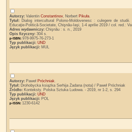
Autorzy:
Valentin
Constantinov
, Norbert
Pikuła
.
Tytuł:
Dialog intercultural Polono-Moldovenesc : culegere de studii. 
Educaţie-Politică-Societate, Chişnău-Iaşi, 1-4 aprilie 2019 / col. red.: V
Adres wydawniczy:
Chişnău : s. n., 2019
Opis fizyczny:
304 s.
978-9975-76-273-1
p-ISBN:
Typ publikacji:
UND
Język publikacji:
MUL
Autorzy:
Paweł
Próchniak
.
Tytuł:
Drohobycka książka Serhija Żadana (nota) / Paweł Próchniak
Źródło:
Konteksty. Polska Sztuka Ludowa. - 2019, nr 1-2, s. 294
Typ publikacji:
UND
Język publikacji:
POL
1230-6142
p-ISSN: