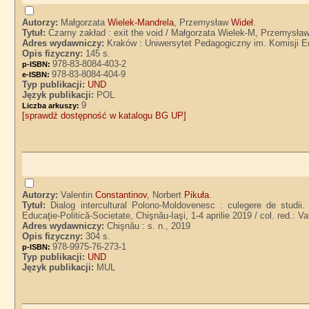
Autorzy:
Małgorzata
Wielek-Mandrela
, Przemysław
Wideł
.
Tytuł:
Czarny zakład : exit the void / Małgorzata Wielek-M, Przemysła
Adres wydawniczy:
Kraków : Uniwersytet Pedagogiczny im. Komisji E
Opis fizyczny:
145 s.
978-83-8084-403-2
p-ISBN:
978-83-8084-404-9
e-ISBN:
Typ publikacji:
UND
Język publikacji:
POL
9
Liczba arkuszy:
[sprawdź dostępność w katalogu BG UP]
Autorzy:
Valentin
Constantinov
, Norbert
Pikuła
.
Tytuł:
Dialog intercultural Polono-Moldovenesc : culegere de studii. 
Educaţie-Politică-Societate, Chişnău-Iaşi, 1-4 aprilie 2019 / col. red.: V
Adres wydawniczy:
Chişnău : s. n., 2019
Opis fizyczny:
304 s.
978-9975-76-273-1
p-ISBN:
Typ publikacji:
UND
Język publikacji:
MUL