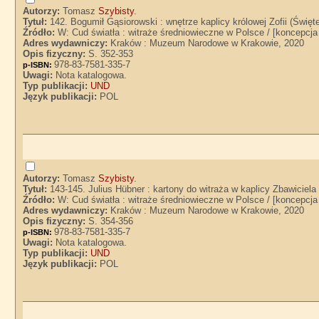
Autorzy:
Tomasz
Szybisty
.
Tytuł:
142. Bogumił Gąsiorowski : wnętrze kaplicy królowej Zofii (Świę
Źródło:
W: Cud światła : witraże średniowieczne w Polsce / [koncepcj
Adres wydawniczy:
Kraków : Muzeum Narodowe w Krakowie, 2020
Opis fizyczny:
S. 352-353
978-83-7581-335-7
p-ISBN:
Uwagi:
Nota katalogowa.
Typ publikacji:
UND
Język publikacji:
POL
Autorzy:
Tomasz
Szybisty
.
Tytuł:
143-145. Julius Hübner : kartony do witraża w kaplicy Zbawicie
Źródło:
W: Cud światła : witraże średniowieczne w Polsce / [koncepcj
Adres wydawniczy:
Kraków : Muzeum Narodowe w Krakowie, 2020
Opis fizyczny:
S. 354-356
978-83-7581-335-7
p-ISBN:
Uwagi:
Nota katalogowa.
Typ publikacji:
UND
Język publikacji:
POL