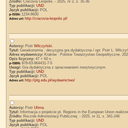
Źródło:
Cracovia Leopolis. - 2025, nr 2, s. 35-36
Typ publikacji:
UND
Język publikacji:
POL
1234-8600
p-ISSN:
http://cracovia-leopolis.pl/
Adres url:
Autorzy:
Piotr
Wilczyński
.
Tytuł:
Geoekonomia : decyzyjna gra dydaktyczna / opr. Piotr L. Wilczy
Adres wydawniczy:
Kraków : Polskie Towarzystwo Geopolityczne, 20
Opis fizyczny:
47 + 60 s.
978-83-964431-7-5
p-ISBN:
Uwagi:
Gra dydaktyczna z opracowaniem merytorycznym.
Typ publikacji:
UND
Język publikacji:
POL
http://ptg.edu.pl/wydawnictwo/
Adres url:
Autorzy:
Piotr
Uhma
.
Tytuł:
Informacja o projekcie pt. Regions in the European Union rea
Źródło:
Rocznik Administracji Publicznej. - 2025, nr 11, s. 341-246
Typ publikacji:
UND
Język publikacji:
POL