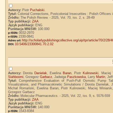
Autorzy:
Piotr
Puchalski
.
Tytuł:
Colonial Connections, Postcolonial Insecurities : Polish Officers 
Źródło:
The Polish Review. - 2025, Vol. 70, iss. 2, s. 28-49
Typ publikacji:
ZAA
Język publikacji:
ENG
Punktacja MNiSW:
100.000
0032-2970
p-ISSN:
2330-0841
e-ISSN:
http://scholarlypublishingcollective.org/uip/tpr/article/70/2/2
Adres url:
10.5406/23300841.70.2.02
DOI:
Autorzy:
Dorota
Danielak
, Ewelina
Baran
, Piotr
Kulinowski
, Maciej
Siahboomi
, Grzegorz
Garbacz
, Jadwiga
Paszkowska
, Larry
Martin
, Jef
Tytuł:
Comprehensive Evaluation of Push-Pull Osmotic Pump Tabl
Visualizations, and Pharmacokinetic Simulations / Dorota Danielak, 
Michał Romański, Ewelina Baran, Piotr Kulinowski, Maciej Winiarsk,
Grzegorz Garbacz
Źródło:
Molecular Pharmaceutics. - 2025, Vol. 22, iss. 9, s. 5576-559
Typ publikacji:
ZAA
Język publikacji:
ENG
Punktacja MNiSW:
140.000
1543-8384
p-ISSN: