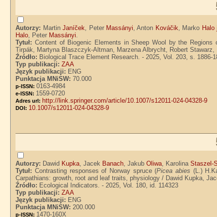
Autorzy:
Martin
Janíček
, Peter
Massányi
, Anton
Kováčik
, Marko
Halo j
Halo
, Peter
Massányi
.
Tytuł:
Content of Biogenic Elements in Sheep Wool by the Regions of
Tirpák, Martyna Blaszczyk-Altman, Marzena Albrycht, Robert Stawarz,
Źródło:
Biological Trace Element Research. - 2025, Vol. 203, s. 1886-
Typ publikacji:
ZAA
Język publikacji:
ENG
Punktacja MNiSW:
70.000
0163-4984
p-ISSN:
1559-0720
e-ISSN:
http://link.springer.com/article/10.1007/s12011-024-04328-9
Adres url:
10.1007/s12011-024-04328-9
DOI:
Autorzy:
Dawid
Kupka
, Jacek
Banach
, Jakub
Oliwa
, Karolina
Staszel-
Tytuł:
Contrasting responses of Norway spruce (
Picea abies
(L.) H.K
Carpathians: growth, root and leaf traits, physiology / Dawid Kupka, J
Źródło:
Ecological Indicators. - 2025, Vol. 180, id. 114323
Typ publikacji:
ZAA
Język publikacji:
ENG
Punktacja MNiSW:
200.000
1470-160X
p-ISSN: