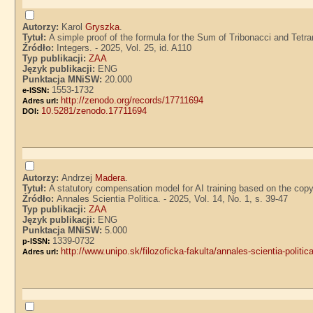
Autorzy:
Karol
Gryszka
.
Tytuł:
A simple proof of the formula for the Sum of Tribonacci and Tet
Źródło:
Integers. - 2025, Vol. 25, id. A110
Typ publikacji:
ZAA
Język publikacji:
ENG
Punktacja MNiSW:
20.000
1553-1732
e-ISSN:
http://zenodo.org/records/17711694
Adres url:
10.5281/zenodo.17711694
DOI:
Autorzy:
Andrzej
Madera
.
Tytuł:
A statutory compensation model for AI training based on the co
Źródło:
Annales Scientia Politica. - 2025, Vol. 14, No. 1, s. 39-47
Typ publikacji:
ZAA
Język publikacji:
ENG
Punktacja MNiSW:
5.000
1339-0732
p-ISSN:
http://www.unipo.sk/filozoficka-fakulta/annales-scientia-politi
Adres url: