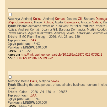
Autorzy:
Andrzej
Kalisz
, Andrzej
Kornaś
, Joanna
Gil
, Barbara
Domaga
Wajs-Bonikowska
, Paweł
Kubica
, Agata
Krakowska
, Andrzej
Sałata
, K
Tytuł:
Plasma-activated water as a solvent for foliar fertilizer: effec
Kalisz, Andrzej Kornaś, Joanna Gil, Barbara Domagała, Martin Koude
Paweł Kubica, Agata Krakowska, Andrzej Sałata, Katarzyna Gawrońs
Źródło:
BMC Plant Biology. - 2026, Vol. 26, art. 139
Typ publikacji:
ZAA
Język publikacji:
ENG
Punktacja MNiSW:
140.000
1471-2229
p-ISSN:
http://link.springer.com/article/10.1186/s12870-025-07952-2
Adres url:
10.1186/s12870-02507952-2
DOI:
Autorzy:
Beata
Paliś
, Matylda
Siwek
.
Tytuł:
Shaping the area porduct of sustainable business tourism in citi
Siwek
Źródło:
Cities. - 2026, Vol. 170, id. 106637
Typ publikacji:
ZAA
Język publikacji:
ENG
Punktacja MNiSW:
100.000
0264-2751
p-ISSN: