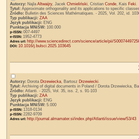
Autorzy:
Najla
Altwaijry
, Jacek
Chmieliński
, Cristian
Conde
, Kais
Feki
.
Tytuł:
Approximate orthogonality and its applications to specific classes
Źródło:
Bulletin des Sciences Mathématiques. - 2025, Vol. 202, id. 10
Typ publikacji:
ZAA
Język publikacji:
ENG
Punktacja MNiSW:
100.000
007-4497
p-ISSN:
1952-4773
e-ISSN:
http://www.sciencedirect.com/science/article/pii/S000744972
Adres url:
10.1016/j.bulsci.2025.103645
DOI:
Autorzy:
Dorota
Drzewiecka
, Bartosz
Drzewiecki
.
Tytuł:
Archiving of digital documents in Poland / Dorota Drzewiecka, B
Źródło:
Atlanti. - 2025, Vol. 35, iss. 2, s. 91-103
Typ publikacji:
ZAA
Język publikacji:
ENG
Punktacja MNiSW:
5.000
1318-0134
p-ISSN:
2282-9709
p-ISSN:
http://journal.almamater.si/index.php/Atlanti/issue/view/53/43
Adres url: