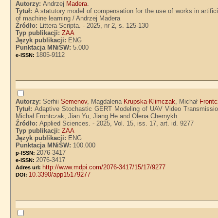
Autorzy:
Andrzej
Madera
.
Tytuł:
A statutory model of compensation for the use of works in artifici
of machine learning / Andrzej Madera
Źródło:
Littera Scripta. - 2025, nr 2, s. 125-130
Typ publikacji:
ZAA
Język publikacji:
ENG
Punktacja MNiSW:
5.000
1805-9112
e-ISSN:
Autorzy:
Serhii
Semenov
, Magdalena
Krupska-Klimczak
, Michał
Front
Tytuł:
Adaptive Stochastic GERT Modeling of UAV Video Transmissio
Michał Frontczak, Jian Yu, Jiang He and Olena Chernykh
Źródło:
Applied Sciences. - 2025, Vol. 15, iss. 17, art. id. 9277
Typ publikacji:
ZAA
Język publikacji:
ENG
Punktacja MNiSW:
100.000
2076-3417
p-ISSN:
2076-3417
e-ISSN:
http://www.mdpi.com/2076-3417/15/17/9277
Adres url:
10.3390/app15179277
DOI: