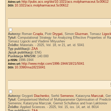
http://pubs.acs.org/doi/10.1021/acs.molpharmaceut.5c00612
Adres url:
10.1021/acs.molpharmaceut.5c00612
DOI:
Autorzy:
Roman
Czapla
, Piotr
Drygaś
, Simon
Gluzman
, Tomasz
Ligock
Tytuł:
Computational Strategy for Analyzing Effective Properties of 
Tomasz Ligocki and Vladimir Mityushev
Źródło:
Materials. - 2025, Vol. 18, nr 21, art. id. 5041
Typ publikacji:
ZAA
Język publikacji:
ENG
Punktacja MNiSW:
140.000
1996-1944
p-ISSN:
http://www.mdpi.com/1996-1944/18/21/5041
Adres url:
10.3390/ma18215041
DOI:
Autorzy:
Grygorii
Diachenko
, Serhii
Semenov
, Katarzyna
Marczak
, Ge
Tytuł:
Computerised Method of Multiparameter Optimisation of Predictiv
Semenov, Katarzyna Marczak, Gernot Schullerus and Ivan Laktionov
Źródło:
Applied Sciences. - 2025, Vol. 15, iss. 14, art. id. 8014
Typ publikacji:
ZAA