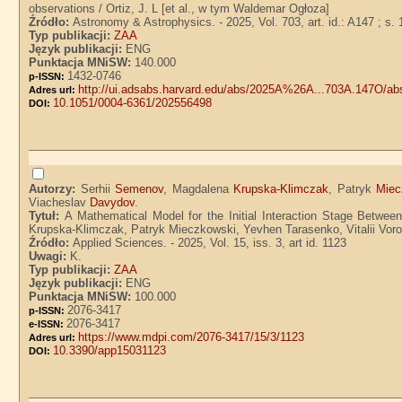
observations / Ortiz, J. L [et al., w tym Waldemar Ogłoza]
Źródło:
Astronomy & Astrophysics. - 2025, Vol. 703, art. id.: A147 ; s. 
Typ publikacji:
ZAA
Język publikacji:
ENG
Punktacja MNiSW:
140.000
1432-0746
p-ISSN:
http://ui.adsabs.harvard.edu/abs/2025A%26A...703A.147O/abs
Adres url:
10.1051/0004-6361/202556498
DOI:
Autorzy:
Serhii
Semenov
, Magdalena
Krupska-Klimczak
, Patryk
Miec
Viacheslav
Davydov
.
Tytuł:
A Mathematical Model for the Initial Interaction Stage Bet
Krupska-Klimczak, Patryk Mieczkowski, Yevhen Tarasenko, Vitalii Voro
Źródło:
Applied Sciences. - 2025, Vol. 15, iss. 3, art id. 1123
Uwagi:
K.
Typ publikacji:
ZAA
Język publikacji:
ENG
Punktacja MNiSW:
100.000
2076-3417
p-ISSN:
2076-3417
e-ISSN:
https://www.mdpi.com/2076-3417/15/3/1123
Adres url:
10.3390/app15031123
DOI: