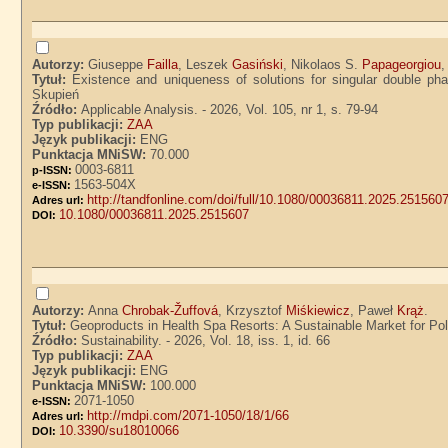
Autorzy:
Giuseppe
Failla
, Leszek
Gasiński
, Nikolaos S.
Papageorgiou
,
Tytuł:
Existence and uniqueness of solutions for singular double ph
Skupień
Źródło:
Applicable Analysis. - 2026, Vol. 105, nr 1, s. 79-94
Typ publikacji:
ZAA
Język publikacji:
ENG
Punktacja MNiSW:
70.000
0003-6811
p-ISSN:
1563-504X
e-ISSN:
http://tandfonline.com/doi/full/10.1080/00036811.2025.251560
Adres url:
10.1080/00036811.2025.2515607
DOI:
Autorzy:
Anna
Chrobak-Žuffová
, Krzysztof
Miśkiewicz
, Paweł
Krąż
.
Tytuł:
Geoproducts in Health Spa Resorts: A Sustainable Market for Po
Źródło:
Sustainability. - 2026, Vol. 18, iss. 1, id. 66
Typ publikacji:
ZAA
Język publikacji:
ENG
Punktacja MNiSW:
100.000
2071-1050
e-ISSN:
http://mdpi.com/2071-1050/18/1/66
Adres url:
10.3390/su18010066
DOI: