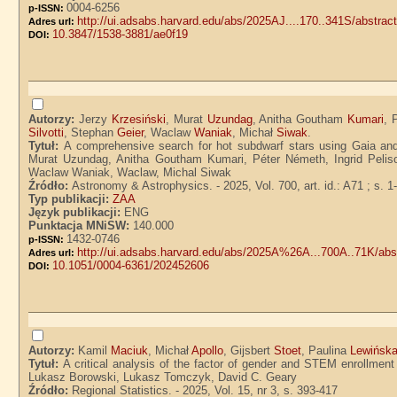
0004-6256
p-ISSN:
http://ui.adsabs.harvard.edu/abs/2025AJ....170..341S/abstrac
Adres url:
10.3847/1538-3881/ae0f19
DOI:
Autorzy:
Jerzy
Krzesiński
, Murat
Uzundag
, Anitha Goutham
Kumari
, 
Silvotti
, Stephan
Geier
, Waclaw
Waniak
, Michał
Siwak
.
Tytuł:
A comprehensive search for hot subdwarf stars using Gaia and
Murat Uzundag, Anitha Goutham Kumari, Péter Németh, Ingrid Peliso
Waclaw Waniak, Waclaw, Michal Siwak
Źródło:
Astronomy & Astrophysics. - 2025, Vol. 700, art. id.: A71 ; s. 1
Typ publikacji:
ZAA
Język publikacji:
ENG
Punktacja MNiSW:
140.000
1432-0746
p-ISSN:
http://ui.adsabs.harvard.edu/abs/2025A%26A...700A..71K/abs
Adres url:
10.1051/0004-6361/202452606
DOI:
Autorzy:
Kamil
Maciuk
, Michał
Apollo
, Gijsbert
Stoet
, Paulina
Lewińsk
Tytuł:
A critical analysis of the factor of gender and STEM enrollment
Lukasz Borowski, Lukasz Tomczyk, David C. Geary
Źródło:
Regional Statistics. - 2025, Vol. 15, nr 3, s. 393-417