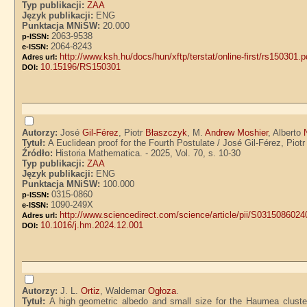
Typ publikacji:
ZAA
Język publikacji:
ENG
Punktacja MNiSW:
20.000
2063-9538
p-ISSN:
2064-8243
e-ISSN:
http://www.ksh.hu/docs/hun/xftp/terstat/online-first/rs150301.p
Adres url:
10.15196/RS150301
DOI:
Autorzy:
José
Gil-Férez
, Piotr
Błaszczyk
, M.
Andrew Moshier
, Alberto
Tytuł:
A Euclidean proof for the Fourth Postulate / José Gil-Férez, Pi
Źródło:
Historia Mathematica. - 2025, Vol. 70, s. 10-30
Typ publikacji:
ZAA
Język publikacji:
ENG
Punktacja MNiSW:
100.000
0315-0860
p-ISSN:
1090-249X
e-ISSN:
http://www.sciencedirect.com/science/article/pii/S031508602
Adres url:
10.1016/j.hm.2024.12.001
DOI:
Autorzy:
J. L.
Ortiz
, Waldemar
Ogłoza
.
Tytuł:
A high geometric albedo and small size for the Haumea clus