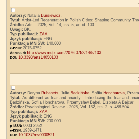
Autorzy:
Natalia
Bursiewicz
.
Tytuł:
Artist-Led Regeneration in Polish Cities: Shaping Community Thro
Źródło:
Arts. - 2025, Vol. 14, iss. 5, art id. 103
Uwagi:
BK.
Typ publikacji:
ZAA
Język publikacji:
ENG
Punktacja MNiSW:
140.000
2076-0752
e-ISSN:
http://www.mdpi.com/2076-0752/14/5/103
Adres url:
10.3390/arts14050103
DOI:
Autorzy:
Daryna
Rubanets
, Julia
Badzińska
, Sofiia
Honcharova
, Prze
Tytuł:
As different as fear and anxiety : Introducing the fear and an
Badzińska, Sofiia Honcharova, Przemysław Bąbel, Elżbieta A Bajcar
Źródło:
Psychological Review. - 2025, Vol. 132, iss. 2, s. 488-504
Typ publikacji:
ZAA
Język publikacji:
ENG
Punktacja MNiSW:
200.000
0033-295X
p-ISSN:
1939-1471
e-ISSN:
10.1037/rev0000521
DOI: