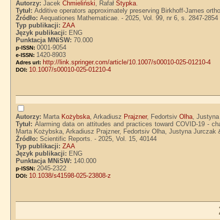
Autorzy:
Jacek
Chmieliński
, Rafał
Stypka
.
Tytuł:
Additive operators approximately preserving Birkhoff-James ortho
Źródło:
Aequationes Mathematicae. - 2025, Vol. 99, nr 6, s. 2847-2854
Typ publikacji:
ZAA
Język publikacji:
ENG
Punktacja MNiSW:
70.000
0001-9054
p-ISSN:
1420-8903
e-ISSN:
http://link.springer.com/article/10.1007/s00010-025-01210-4
Adres url:
10.1007/s00010-025-01210-4
DOI:
Autorzy:
Marta
Kożybska
, Arkadiusz
Prajzner
, Fedortsiv
Olha
, Justyn
Tytuł:
Alarming data on attitudes and practices toward COVID-19 - ch
Marta Kożybska, Arkadiusz Prajzner, Fedortsiv Olha, Justyna Jurczak
Źródło:
Scientific Reports. - 2025, Vol. 15, 40144
Typ publikacji:
ZAA
Język publikacji:
ENG
Punktacja MNiSW:
140.000
2045-2322
p-ISSN:
10.1038/s41598-025-23808-z
DOI: