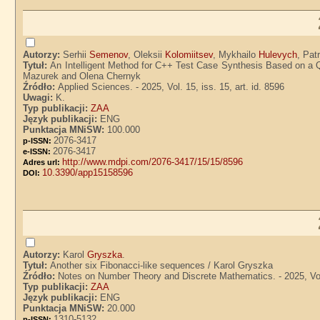
Autorzy:
Serhii
Semenov
, Oleksii
Kolomiitsev
, Mykhailo
Hulevych
, Pat
Tytuł:
An Intelligent Method for C++ Test Case Synthesis Based on a Q
Mazurek and Olena Chernyk
Źródło:
Applied Sciences. - 2025, Vol. 15, iss. 15, art. id. 8596
Uwagi:
K.
Typ publikacji:
ZAA
Język publikacji:
ENG
Punktacja MNiSW:
100.000
2076-3417
p-ISSN:
2076-3417
e-ISSN:
http://www.mdpi.com/2076-3417/15/15/8596
Adres url:
10.3390/app15158596
DOI:
Autorzy:
Karol
Gryszka
.
Tytuł:
Another six Fibonacci-like sequences / Karol Gryszka
Źródło:
Notes on Number Theory and Discrete Mathematics. - 2025, Vol.
Typ publikacji:
ZAA
Język publikacji:
ENG
Punktacja MNiSW:
20.000
1310-5132
p-ISSN: