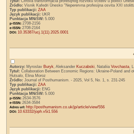
Tytuł:
Cifrova transformaciâ profesijnog rozvitku včiteliv u politici Ûne
Źródło:
Visnik Kafedri Ûnesko "Neperervna profesijna osvita XXI stolittâ
Typ publikacji:
ZAA
Język publikacji:
UKR
Punktacja MNiSW:
5.000
2708-2156
p-ISSN:
2708-2164
e-ISSN:
10.35387/ucj.1(11).2025.0001
DOI:
Autorzy:
Myroslav
Buryk
, Aleksander
Kuczabski
, Nataliia
Vovchasta
, 
Tytuł:
Collaboration Between Economic Regions: Ukraine-Poland and ot
Hutsalo, Elina Moroz
Źródło:
Journal of Posthumanism. - 2025, Vol 5, No. 1, s. 231-245
Typ publikacji:
ZAA
Język publikacji:
ENG
Punktacja MNiSW:
5.000
2634-3576
p-ISSN:
2634-3584
e-ISSN:
http://posthumanism.co.uk/jp/article/view/556
Adres url:
10.63332/joph.v5i1.556
DOI: