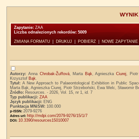
WYNIK
Zapytanie:
ZAA
Liczba odnalezionych rekordów:
5009
ZMIANA FORMATU
|
DRUKUJ
|
POBIERZ
|
NOWE ZAPYTANIE
Autorzy:
Anna
Chrobak-Žuffová
, Marta
Bąk
, Agnieszka
Ciurej
, Piot
Krzysztof
Bąk
.
Tytuł:
A New Approach to Palaeontological Exhibition in Public Spac
Marta Bąk, Agnieszka Ciurej, Piotr Strzeboński, Ewa Welc, Sławomir 
Źródło:
Resources. - 2026, Vol. 15, nr 1, id. 7
Typ publikacji:
ZAA
Język publikacji:
ENG
Punktacja MNiSW:
100.000
2079-9276
p-ISSN:
http://mdpi.com/2079-9276/15/1/7
Adres url:
10.3390/resources15010007
DOI: