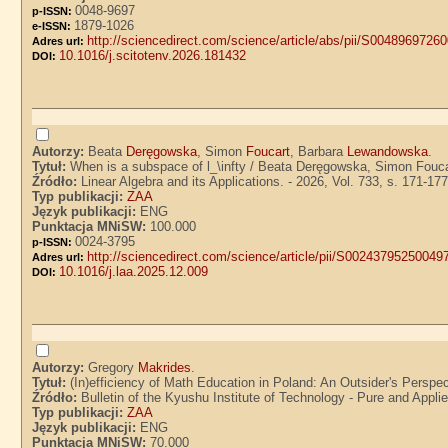
0048-9697
p-ISSN:
1879-1026
e-ISSN:
http://sciencedirect.com/science/article/abs/pii/S0048969726
Adres url:
10.1016/j.scitotenv.2026.181432
DOI:
Autorzy:
Beata
Deręgowska
, Simon
Foucart
, Barbara
Lewandowska
.
Tytuł:
When is a subspace of l_\infty / Beata Deręgowska, Simon Fou
Źródło:
Linear Algebra and its Applications. - 2026, Vol. 733, s. 171-17
Typ publikacji:
ZAA
Język publikacji:
ENG
Punktacja MNiSW:
100.000
0024-3795
p-ISSN:
http://sciencedirect.com/science/article/pii/S00243795250049
Adres url:
10.1016/j.laa.2025.12.009
DOI:
Autorzy:
Gregory
Makrides
.
Tytuł:
(In)efficiency of Math Education in Poland: An Outsider's Perspe
Źródło:
Bulletin of the Kyushu Institute of Technology - Pure and Applie
Typ publikacji:
ZAA
Język publikacji:
ENG
Punktacja MNiSW:
70.000