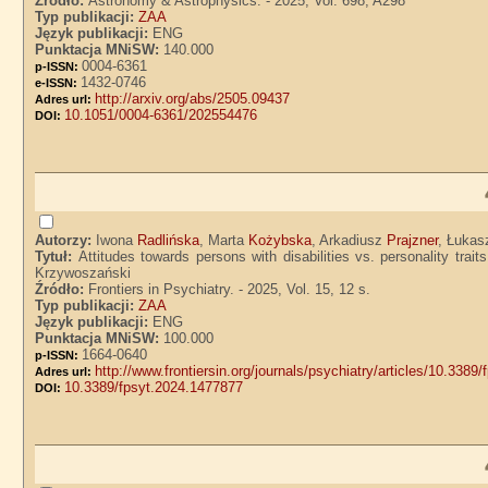
Źródło:
Astronomy & Astrophysics. - 2025, Vol. 698, A298
Typ publikacji:
ZAA
Język publikacji:
ENG
Punktacja MNiSW:
140.000
0004-6361
p-ISSN:
1432-0746
e-ISSN:
http://arxiv.org/abs/2505.09437
Adres url:
10.1051/0004-6361/202554476
DOI:
Autorzy:
Iwona
Radlińska
, Marta
Kożybska
, Arkadiusz
Prajzner
, Łuka
Tytuł:
Attitudes towards persons with disabilities vs. personality tra
Krzywoszański
Źródło:
Frontiers in Psychiatry. - 2025, Vol. 15, 12 s.
Typ publikacji:
ZAA
Język publikacji:
ENG
Punktacja MNiSW:
100.000
1664-0640
p-ISSN:
http://www.frontiersin.org/journals/psychiatry/articles/10.3389
Adres url:
10.3389/fpsyt.2024.1477877
DOI: