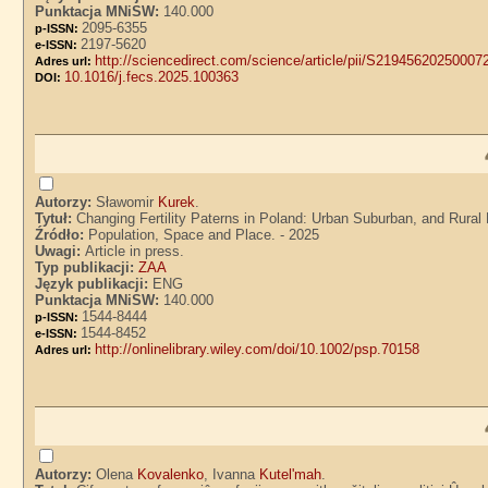
Punktacja MNiSW:
140.000
2095-6355
p-ISSN:
2197-5620
e-ISSN:
http://sciencedirect.com/science/article/pii/S21945620250007
Adres url:
10.1016/j.fecs.2025.100363
DOI:
Autorzy:
Sławomir
Kurek
.
Tytuł:
Changing Fertility Paterns in Poland: Urban Suburban, and Rura
Źródło:
Population, Space and Place. - 2025
Uwagi:
Article in press.
Typ publikacji:
ZAA
Język publikacji:
ENG
Punktacja MNiSW:
140.000
1544-8444
p-ISSN:
1544-8452
e-ISSN:
http://onlinelibrary.wiley.com/doi/10.1002/psp.70158
Adres url:
Autorzy:
Olena
Kovalenko
, Ivanna
Kutel'mah
.