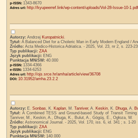
1343-8670
p-ISSN:
http://kyupeerref.link/wp-content/uploads/Vol-28-Issue-10-1.pd
Adres url:
Autorzy:
Andrzej
Kuropatnicki
.
Tytuł:
A Balanced Diet for a Choleric Man in Early Modern England / An
Źródło:
Acta Medico-Historica Adriatica. - 2025, Vol. 23, nr 2, s. 223-2
Typ publikacji:
ZAA
Język publikacji:
ENG
Punktacja MNiSW:
40.000
1334-4366
p-ISSN:
1334-6253
e-ISSN:
http://ojs.srce.hr/amha/article/view/36708
Adres url:
10.31952/amha.23.2.2
DOI:
Autorzy:
E.
Sonbas
, K.
Kaplan
, M.
Tanriver
, A.
Keskin
, K.
Dhuga
, A.
B
Tytuł:
A Combined TESS and Ground-based Study of Transit Timing V
Tanriver, M., Keskin, A., Dhuga, K., Bulut, A., Gögüş, E., Ogłoza, W.
Źródło:
Astronomical Journal. - 2025, Vol. 170, iss. 6, id. 341 ; s. 1-20
Typ publikacji:
ZAA
Język publikacji:
ENG
Punktacja MNiSW:
140.000