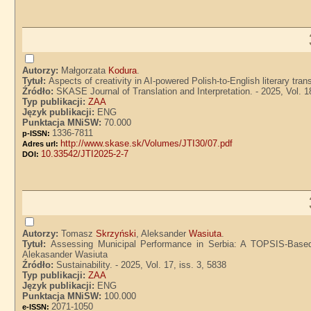
Autorzy:
Małgorzata
Kodura
.
Tytuł:
Aspects of creativity in AI-powered Polish-to-English literary tra
Źródło:
SKASE Journal of Translation and Interpretation. - 2025, Vol. 18
Typ publikacji:
ZAA
Język publikacji:
ENG
Punktacja MNiSW:
70.000
1336-7811
p-ISSN:
http://www.skase.sk/Volumes/JTI30/07.pdf
Adres url:
10.33542/JTI2025-2-7
DOI:
Autorzy:
Tomasz
Skrzyński
, Aleksander
Wasiuta
.
Tytuł:
Assessing Municipal Performance in Serbia: A TOPSIS-Based
Alekasander Wasiuta
Źródło:
Sustainability. - 2025, Vol. 17, iss. 3, 5838
Typ publikacji:
ZAA
Język publikacji:
ENG
Punktacja MNiSW:
100.000
2071-1050
e-ISSN: