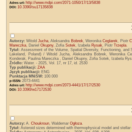
http://www.mdpi.com/2071-1050/17/13/5838
Adres url:
10.3390/su17135838
DOI:
Autorzy:
Witold
Jucha
, Aleksandra
Bobrek
, Weronika
Ceglarek
, Piotr
C
Mareczka
, Daniel
Okupny
, Zofia
Sotek
, Izabela
Rysak
, Piotr
Trzepla
.
Tytuł:
Assessment of the Volume, Spatial Diversity, Functioning, and 
Lakeland, Poland) / Witold Jucha, Aleksandra Bobrek, Weronika Ceg
Konderak, Paulina Mareczka , Daniel Okupny, Zofia Sotek, Izabela Rysa
Źródło:
Water. - 2025, Vol. 17, nr 17, id. 2530
Typ publikacji:
ZAA
Język publikacji:
ENG
Punktacja MNiSW:
100.000
2073-4441
p-ISSN:
http://www.mdpi.com/2073-4441/17/17/2530
Adres url:
10.3390/w17172530
DOI:
Autorzy:
A.
Choukroun
, Waldemar
Ogłoza
.
Tytuł:
Asteroid sizes determined with thermophysical model and stellar