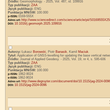
Źródło:
Geomorphology. - 2025, Vol. 487, id. 109916
Typ publikacji:
ZAA
Język publikacji:
ENG
Punktacja MNiSW:
100.000
0169-555X
p-ISSN:
http://www.sciencedirect.com/science/article/pii/S0169555X2
Adres url:
10.1016/j.geomorph.2025.109916
DOI:
Autorzy:
Łukasz
Borowski
, Piotr
Banasik
, Kamil
Maciuk
.
Tytuł:
Application of GNSS-levelling for updating the base vertical net
Źródło:
Journal of Applied Geodesy. - 2025, Vol. 19, nr 4, s. 595-606
Typ publikacji:
ZAA
Język publikacji:
ENG
Punktacja MNiSW:
100.000
1862-9024
p-ISSN:
1862-9024
e-ISSN:
http://www.degruyter.com/document/doi/10.1515/jag-2024-009
Adres url:
10.1515/jag-2024-0096
DOI: