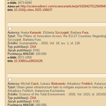
1873-6084
e-ISSN:
http://sciencedirect.com/science/article/pii/S02642751250094
Adres url:
10.1016j.cities.2025.106637
DOI:
Autorzy:
Aneta
Karasek
, Elżbieta
Szczygieł
, Barbara
Fura
.
Tytuł:
The Pillars of Innovation Across the EU-27 Countries Regardin
Szczygieł, Barbara Fura
Źródło:
Sustainability. - 2026, Vol. 18, iss. 1, id. 128
Typ publikacji:
ZAA
Język publikacji:
ENG
Punktacja MNiSW:
100.000
2071-1050
e-ISSN:
10.3390/su18010128
DOI:
Autorzy:
Michał
Ciach
, Łukasz
Binkowski
, Arkadiusz
Frohlich
, Katarz
Tytuł:
Urban green infrastructure fails to mitigate exposure to mercury 
Arkadiusz Frohlich, Katarzyna Kucharska
Źródło:
Science of the Total Environment. - 2026, Vol. 1015, id. 18143
Typ publikacji:
ZAA
Język publikacji:
ENG
Punktacja MNiSW:
200.000