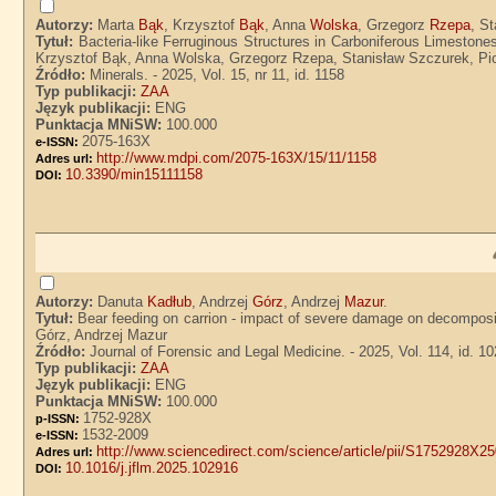
Autorzy:
Marta
Bąk
, Krzysztof
Bąk
, Anna
Wolska
, Grzegorz
Rzepa
, S
Tytuł:
Bacteria-like Ferruginous Structures in Carboniferous Limeston
Krzysztof Bąk, Anna Wolska, Grzegorz Rzepa, Stanisław Szczurek, Piot
Źródło:
Minerals. - 2025, Vol. 15, nr 11, id. 1158
Typ publikacji:
ZAA
Język publikacji:
ENG
Punktacja MNiSW:
100.000
2075-163X
e-ISSN:
http://www.mdpi.com/2075-163X/15/11/1158
Adres url:
10.3390/min15111158
DOI:
Autorzy:
Danuta
Kadłub
, Andrzej
Górz
, Andrzej
Mazur
.
Tytuł:
Bear feeding on carrion - impact of severe damage on decomposi
Górz, Andrzej Mazur
Źródło:
Journal of Forensic and Legal Medicine. - 2025, Vol. 114, id. 1
Typ publikacji:
ZAA
Język publikacji:
ENG
Punktacja MNiSW:
100.000
1752-928X
p-ISSN:
1532-2009
e-ISSN:
http://www.sciencedirect.com/science/article/pii/S1752928X2
Adres url:
10.1016/j.jflm.2025.102916
DOI: