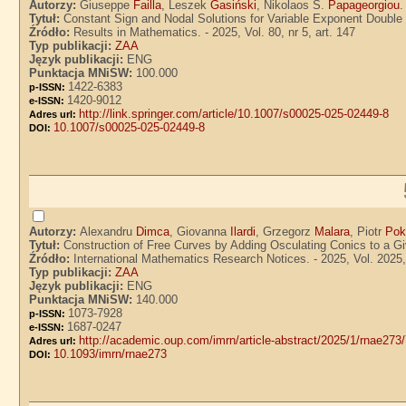
Autorzy:
Giuseppe
Failla
, Leszek
Gasiński
, Nikolaos S.
Papageorgiou
.
Tytuł:
Constant Sign and Nodal Solutions for Variable Exponent Doubl
Źródło:
Results in Mathematics. - 2025, Vol. 80, nr 5, art. 147
Typ publikacji:
ZAA
Język publikacji:
ENG
Punktacja MNiSW:
100.000
1422-6383
p-ISSN:
1420-9012
e-ISSN:
http://link.springer.com/article/10.1007/s00025-025-02449-8
Adres url:
10.1007/s00025-025-02449-8
DOI:
Autorzy:
Alexandru
Dimca
, Giovanna
Ilardi
, Grzegorz
Malara
, Piotr
Pok
Tytuł:
Construction of Free Curves by Adding Osculating Conics to a Gi
Źródło:
International Mathematics Research Notices. - 2025, Vol. 2025,
Typ publikacji:
ZAA
Język publikacji:
ENG
Punktacja MNiSW:
140.000
1073-7928
p-ISSN:
1687-0247
e-ISSN:
http://academic.oup.com/imrn/article-abstract/2025/1/rnae273
Adres url:
10.1093/imrn/rnae273
DOI: