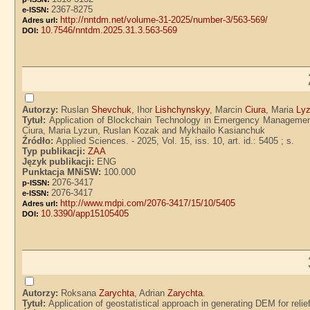
2367-8275
e-ISSN:
http://nntdm.net/volume-31-2025/number-3/563-569/
Adres url:
10.7546/nntdm.2025.31.3.563-569
DOI:
Autorzy:
Ruslan
Shevchuk
, Ihor
Lishchynskyy
, Marcin
Ciura
, Maria
Ly
Tytuł:
Application of Blockchain Technology in Emergency Management
Ciura, Maria Lyzun, Ruslan Kozak and Mykhailo Kasianchuk
Źródło:
Applied Sciences. - 2025, Vol. 15, iss. 10, art. id.: 5405 ; s.
Typ publikacji:
ZAA
Język publikacji:
ENG
Punktacja MNiSW:
100.000
2076-3417
p-ISSN:
2076-3417
e-ISSN:
http://www.mdpi.com/2076-3417/15/10/5405
Adres url:
10.3390/app15105405
DOI:
Autorzy:
Roksana
Zarychta
, Adrian
Zarychta
.
Tytuł:
Application of geostatistical approach in generating DEM for reli