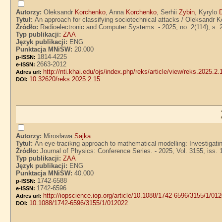
Autorzy:
Oleksandr
Korchenko
, Anna
Korchenko
, Serhii
Zybin
, Kyrylo
Tytuł:
An approach for classifying sociotechnical attacks / Oleksandr
Źródło:
Radioelectronic and Computer Systems. - 2025, no. 2(114), s. 
Typ publikacji:
ZAA
Język publikacji:
ENG
Punktacja MNiSW:
20.000
1814-4225
p-ISSN:
2663-2012
e-ISSN:
http://nti.khai.edu/ojs/index.php/reks/article/view/reks.2025.2
Adres url:
10.32620/reks.2025.2.15
DOI:
Autorzy:
Mirosława
Sajka
.
Tytuł:
An eye-tracikng approach to mathematical modelling: Investigati
Źródło:
Journal of Physics: Conference Series. - 2025, Vol. 3155, iss. 
Typ publikacji:
ZAA
Język publikacji:
ENG
Punktacja MNiSW:
40.000
1742-6588
p-ISSN:
1742-6596
e-ISSN:
http://iopscience.iop.org/article/10.1088/1742-6596/3155/1/01
Adres url:
10.1088/1742-6596/3155/1/012022
DOI: