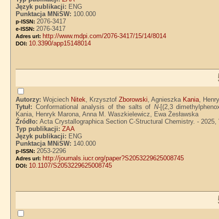
Język publikacji:
ENG
Punktacja MNiSW:
100.000
2076-3417
p-ISSN:
2076-3417
e-ISSN:
http://www.mdpi.com/2076-3417/15/14/8014
Adres url:
10.3390/app15148014
DOI:
Autorzy:
Wojciech
Nitek
, Krzysztof
Zborowski
, Agnieszka
Kania
, Henr
Tytuł:
Conformational analysis of the salts of
N
-[(2,3 dimethylpheno
Kania, Henryk Marona, Anna M. Waszkielewicz, Ewa Żesławska
Źródło:
Acta Crystallographica Section C-Structural Chemistry. - 2025, 
Typ publikacji:
ZAA
Język publikacji:
ENG
Punktacja MNiSW:
140.000
2053-2296
p-ISSN:
http://journals.iucr.org/paper?S2053229625008745
Adres url:
10.1107/S2053229625008745
DOI: