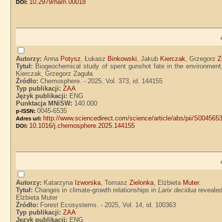
10.2979/ham.00018
DOI:
Autorzy:
Anna
Potysz
, Łukasz
Binkowski
, Jakub
Kierczak
, Grzegorz
Z
Tytuł:
Biogeochemical study of spent gunshot fate in the environment:
Kierczak, Grzegorz Zaguła
Źródło:
Chemosphere. - 2025, Vol. 373, id. 144155
Typ publikacji:
ZAA
Język publikacji:
ENG
Punktacja MNiSW:
140.000
0045-6535
p-ISSN:
http://www.sciencedirect.com/science/article/abs/pii/S00456
Adres url:
10.1016/j.chemosphere.2025.144155
DOI:
Autorzy:
Katarzyna
Izworska
, Tomasz
Zielonka
, Elżbieta
Muter
.
Tytuł:
Changes in climate-growth relationships in
Larix decidua
revealed
Elżbieta Muter
Źródło:
Forest Ecosystems. - 2025, Vol. 14, id. 100363
Typ publikacji:
ZAA
Język publikacji:
ENG